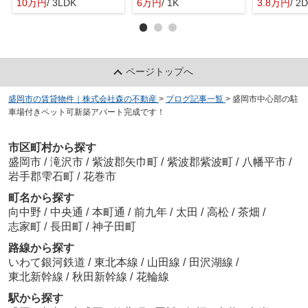
10万円
/ 3LDK
6万円
/ 1K
3.8万円
/ 2
ページトップへ
盛岡市の賃貸物件｜株式会社森の不動産
>
ブログ記事一覧
>
盛岡市中心部の駐
車場付きペット可新築アパート完成です！
市区町村から探す
盛岡市
/
滝沢市
/
紫波郡矢巾町
/
紫波郡紫波町
/
八幡平市
/
岩手郡雫石町
/
花巻市
町名から探す
向中野
/
中央通
/
本町通
/
前九年
/
太田
/
高松
/
茶畑
/
志家町
/
長田町
/
神子田町
路線から探す
いわて銀河鉄道
/
東北本線
/
山田線
/
田沢湖線
/
東北新幹線
/
秋田新幹線
/
花輪線
駅から探す