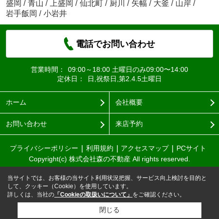
盛岡
/
青山
/
上盛岡
/
仙北町
/
厨川
/
矢幅
/
大釜
/
山岸
/
岩手飯岡
/
小岩井
電話でお問い合わせ
営業時間：
09:00～18:00 土曜日のみ09:00〜14:00
定休日：
日,祝祭日,第2.4.5土曜日
ホーム
会社概要
お問い合わせ
来店予約
プライバシーポリシー
利用規約
アクセスマップ
PCサイト
Copyright(c) 株式会社森の不動産 All rights reserved.
当サイトでは、お客様の当サイト利用状況把握、サービス向上検討を目的と
して、クッキー（Cookie）を使用しています。
詳しくは、当社の
「Cookieの取扱いについて」
をご確認ください。
閉じる