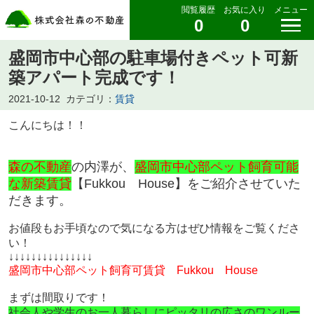
閲覧履歴
お気に入り
メニュー
0
0
盛岡市中心部の駐車場付きペット可新
築アパート完成です！
2021-10-12
カテゴリ：
賃貸
こんにちは！！
森の不動産
の内澤が、
盛岡市中心部ペット飼育可能
な新築賃貸
【Fukkou House】をご紹介させていた
だきます。
お値段もお手頃なので
気になる方はぜひ情報をご覧くださ
い！
↓↓↓↓↓↓↓↓↓↓↓↓↓↓↓
盛岡市中心部ペット飼育可賃貸
Fukkou House
まずは間取りです！
社会人や学生のお一人暮らしにピッタリの広さのワンルー