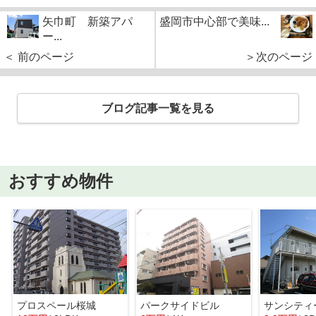
矢巾町 新築アパ
盛岡市中心部で美味...
ー...
＜ 前のページ
＞次のページ
ブログ記事一覧を見る
おすすめ物件
プロスペール桜城
パークサイドビル
サンシティ