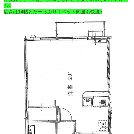
ム♪
広さは14帖とたーっぷり！ペット同居も快適♪