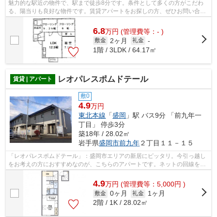
魅力的な駅近の物件で、駅まで徒歩8分です。条件として多くの方がこだわ
る、陽当りも良好な物件です。賃貸アパートをお探しの方、ぜひお問い合わ
せください。盛岡市で新しい住環境をお...
6.8
万
円
(管理費等：- )
2ヶ月
敷金
礼金
-
1階 / 3LDK / 64.17㎡
レオパレスポムドテール
賃貸 | アパート
敷0
4.9
万円
東北本線
「
盛岡
」駅 バス9分 「前九年一
丁目」 停歩3分
築18年 / 28.02㎡
岩手県
盛岡市
前九年
２丁目１１－１５
「レオパレスポムドテール」：盛岡市エリアの新居にピッタリ。今引っ越し
をお考えの方におすすめなのが、こちらのアパートです。ネットの回線を繋
げているのでパソコンが使える生活。...
4.9
万
円
(管理費等：5,000円 )
0ヶ月
1ヶ月
敷金
礼金
2階 / 1K / 28.02㎡