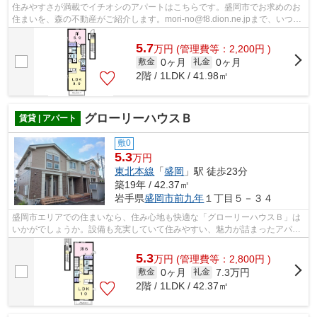
住みやすさが満載でイチオシのアパートはこちらです。盛岡市でお求めのお
住まいを、森の不動産がご紹介します。mori-no@f8.dion.ne.jpまで、いつで
もお問い合わせ下さい。
5.7
万
円
(管理費等：2,200円 )
0ヶ月
0ヶ月
敷金
礼金
2階 / 1LDK / 41.98㎡
グローリーハウスＢ
賃貸 | アパート
敷0
5.3
万円
東北本線
「
盛岡
」駅 徒歩23分
築19年 / 42.37㎡
岩手県
盛岡市
前九年
１丁目５－３４
盛岡市エリアでの住まいなら、住み心地も快適な「グローリーハウスＢ」は
いかがでしょうか。設備も充実していて住みやすい、魅力が詰まったアパー
トです。盛岡市エリアにある物件のこ...
5.3
万
円
(管理費等：2,800円 )
0ヶ月
7.3万円
敷金
礼金
2階 / 1LDK / 42.37㎡