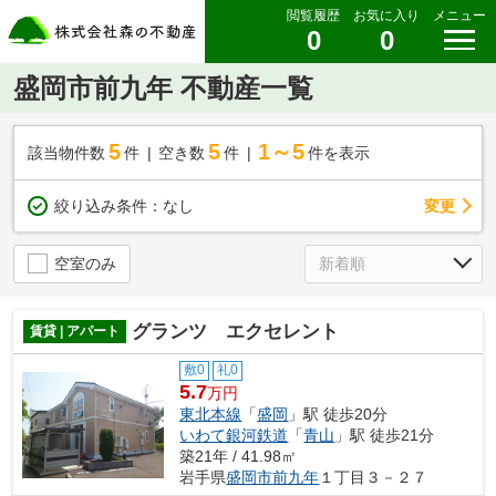
閲覧履歴
お気に入り
メニュー
0
0
盛岡市前九年 不動産一覧
5
5
1～5
該当物件数
件
空き数
件
件を表示
変更
絞り込み条件：
なし
空室のみ
グランツ エクセレント
賃貸 | アパート
敷0
礼0
5.7
万円
東北本線
「
盛岡
」駅 徒歩20分
いわて銀河鉄道
「
青山
」駅 徒歩21分
築21年 / 41.98㎡
岩手県
盛岡市
前九年
１丁目３－２７