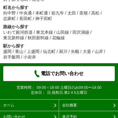
町名から探す
向中野
/
中央通
/
本町通
/
前九年
/
太田
/
茶畑
/
高松
/
志家町
/
長田町
/
神子田町
路線から探す
いわて銀河鉄道
/
東北本線
/
山田線
/
田沢湖線
/
東北新幹線
/
秋田新幹線
/
花輪線
駅から探す
盛岡
/
青山
/
上盛岡
/
仙北町
/
厨川
/
矢幅
/
大釜
/
山岸
/
岩手飯岡
/
小岩井
電話でお問い合わせ
営業時間：
09:00～18:00 土曜日のみ09:00〜14:00
定休日：
日,祝祭日,第2.4.5土曜日
ホーム
会社概要
お問い合わせ
来店予約