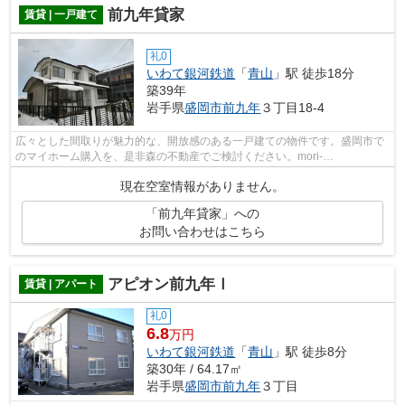
前九年貸家
賃貸 | 一戸建て
礼0
いわて銀河鉄道
「
青山
」駅 徒歩18分
築39年
岩手県
盛岡市
前九年
３丁目18-4
広々とした間取りが魅力的な、開放感のある一戸建ての物件です。盛岡市で
のマイホーム購入を、是非森の不動産でご検討ください。mori-
no@f8.dion.ne.jpまで気になる事をご連絡下さい。
現在空室情報がありません。
「前九年貸家」への
お問い合わせはこちら
アピオン前九年Ⅰ
賃貸 | アパート
礼0
6.8
万円
いわて銀河鉄道
「
青山
」駅 徒歩8分
築30年 / 64.17㎡
岩手県
盛岡市
前九年
３丁目