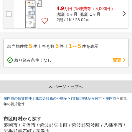
4.9
万
円
(管理費等：5,000円 )
0ヶ月
1ヶ月
敷金
礼金
2階 / 1K / 28.02㎡
5
5
1～5
該当物件数
件
空き数
件
件を表示
変更
絞り込み条件：
なし
ページトップへ
盛岡市の賃貸物件｜株式会社森の不動産
>
(賃貸)地域から探す
>
盛岡市
>
前九
年の賃貸物件
市区町村から探す
盛岡市
/
滝沢市
/
紫波郡矢巾町
/
紫波郡紫波町
/
八幡平市
/
岩手郡雫石町
/
花巻市