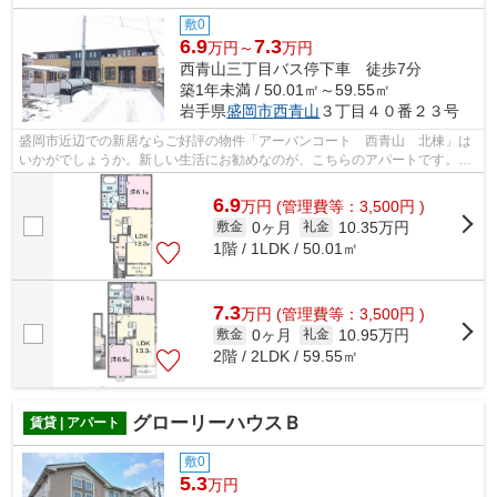
敷0
6.9
7.3
万円～
万円
西青山三丁目バス停下車 徒歩7分
築1年未満 / 50.01㎡～59.55㎡
岩手県
盛岡市
西青山
３丁目４０番２３号
盛岡市近辺での新居ならご好評の物件「アーバンコート 西青山 北棟」は
いかがでしょうか。新しい生活にお勧めなのが、こちらのアパートです。充
実の設備と綺麗な室内を兼ね備えた、...
6.9
万
円
(管理費等：3,500円 )
0ヶ月
10.35万円
敷金
礼金
1階 / 1LDK / 50.01㎡
7.3
万
円
(管理費等：3,500円 )
0ヶ月
10.95万円
敷金
礼金
2階 / 2LDK / 59.55㎡
グローリーハウスＢ
賃貸 | アパート
敷0
5.3
万円