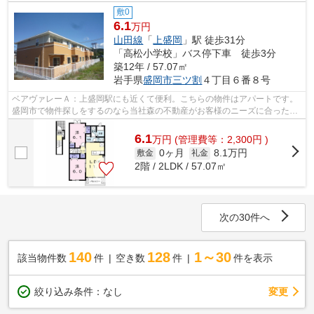
敷0
6.1
万円
山田線
「
上盛岡
」駅 徒歩31分
「高松小学校」バス停下車 徒歩3分
築12年 / 57.07㎡
岩手県
盛岡市
三ツ割
４丁目６番８号
ベアヴァレーＡ：上盛岡駅にも近くて便利。こちらの物件はアパートです。
盛岡市で物件探しをするのなら当社森の不動産がお客様のニーズに合ったお
部屋をお探しします。019-606-0555かm...
6.1
万
円
(管理費等：2,300円 )
0ヶ月
8.1万円
敷金
礼金
2階 / 2LDK / 57.07㎡
次の30件へ
140
128
1～30
該当物件数
件
空き数
件
件を表示
変更
絞り込み条件：
なし