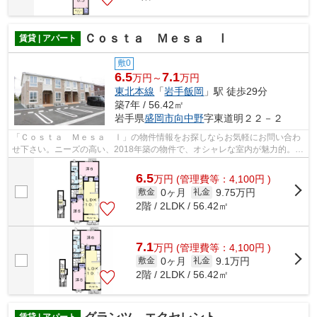
Ｃｏｓｔａ Ｍｅｓａ Ⅰ
賃貸 | アパート
敷0
6.5
7.1
万円～
万円
東北本線
「
岩手飯岡
」駅 徒歩29分
築7年 / 56.42㎡
岩手県
盛岡市
向中野
字東道明２２－２
「Ｃｏｓｔａ Ｍｅｓａ Ⅰ」の物件情報をお探しならお気軽にお問い合わ
せ下さい。ニーズの高い、2018年築の物件で、オシャレな室内が魅力的。住
む人のことも考えられている満足度の高...
6.5
万
円
(管理費等：4,100円 )
0ヶ月
9.75万円
敷金
礼金
2階 / 2LDK / 56.42㎡
7.1
万
円
(管理費等：4,100円 )
0ヶ月
9.1万円
敷金
礼金
2階 / 2LDK / 56.42㎡
賃貸 | アパート