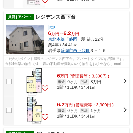
レジデンス西下台
賃貸 | アパート
敷0
6
6.2
万円～
万円
東北本線
「
盛岡
」駅 徒歩22分
築4年 / 34.41㎡
岩手県
盛岡市
西下台町
３－１６
こだわりポイント満載のレジデンス西下台。アパートタイプのお部屋です。
令和4年築の物件です。森の不動産が満足のいく物件をお求めなら、mori-
no@f8.dion.ne.jpまでご連絡下さい。盛...
6
万
円
(管理費等：3,300円 )
0ヶ月
8万円
敷金
礼金
1階 / 1LDK / 34.41㎡
6.2
万
円
(管理費等：3,300円 )
0ヶ月
1ヶ月
敷金
礼金
1階 / 1LDK / 34.41㎡