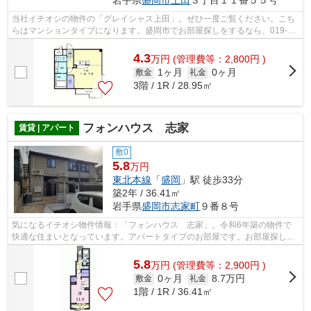
当社イチオシの物件の「グレイシャス上田」。ぜひ一度ご覧ください。こち
らはマンションタイプになります。盛岡市でお部屋探しをするなら、019-
606-0555やmori-no@f8.dion.ne.jpからご...
4.3
万
円
(管理費等：2,800円 )
1ヶ月
0ヶ月
敷金
礼金
3階 / 1R / 28.95㎡
フォンハウス 志家
賃貸 | アパート
敷0
5.8
万円
東北本線
「
盛岡
」駅 徒歩33分
築2年 / 36.41㎡
岩手県
盛岡市
志家町
９番８号
気になるイチオシ物件情報：「フォンハウス 志家」。令和6年築の物件で
快適な住まいとなっています。アパートタイプのお部屋です。お部屋探しは
森の不動産の経験豊かなスタッフがサポ...
5.8
万
円
(管理費等：2,900円 )
0ヶ月
8.7万円
敷金
礼金
1階 / 1R / 36.41㎡