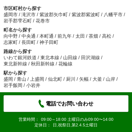
市区町村から探す
盛岡市
/
滝沢市
/
紫波郡矢巾町
/
紫波郡紫波町
/
八幡平市
/
岩手郡雫石町
/
花巻市
町名から探す
向中野
/
中央通
/
本町通
/
前九年
/
太田
/
茶畑
/
高松
/
志家町
/
長田町
/
神子田町
路線から探す
いわて銀河鉄道
/
東北本線
/
山田線
/
田沢湖線
/
東北新幹線
/
秋田新幹線
/
花輪線
駅から探す
盛岡
/
青山
/
上盛岡
/
仙北町
/
厨川
/
矢幅
/
大釜
/
山岸
/
岩手飯岡
/
小岩井
電話でお問い合わせ
営業時間：
09:00～18:00 土曜日のみ09:00〜14:00
定休日：
日,祝祭日,第2.4.5土曜日