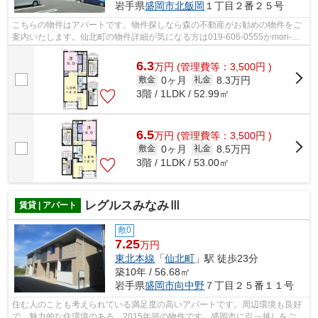
岩手県
盛岡市
北飯岡
１丁目２番２５号
こちらの物件はアパートです。物件探しなら森の不動産がお勧めの物件をご
案内いたします。仙北町の物件詳細が気になる方は019-606-0555かmori-
no@f8.dion.ne.jpよりご連絡ください。
6.3
万
円
(管理費等：3,500円 )
0ヶ月
8.3万円
敷金
礼金
3階 / 1LDK / 52.99㎡
6.5
万
円
(管理費等：3,500円 )
0ヶ月
8.5万円
敷金
礼金
3階 / 1LDK / 53.00㎡
レグルスみなみⅢ
賃貸 | アパート
敷0
7.25
万円
東北本線
「
仙北町
」駅 徒歩23分
築10年 / 56.68㎡
岩手県
盛岡市
向中野
７丁目２５番１１号
住む人のことも考えられている満足度の高いアパートです。周辺環境も良好
で、魅力的な住環境のある、2015年築の物件です。盛岡市に引っ越しをご予