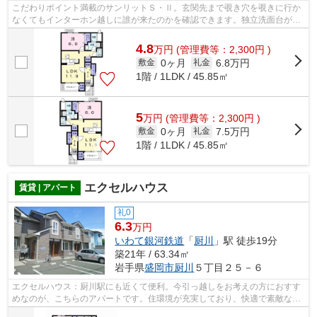
こだわりポイント満載のサンリットＳ・Ⅱ。玄関先まで覗き穴を覗きに行か
なくてもインターホン越しに誰が来たのかを確認できます。独立洗面台が付
いているので、歯ブラシやドライヤーな...
4.8
万
円
(管理費等：2,300円 )
0ヶ月
6.8万円
敷金
礼金
1階 / 1LDK / 45.85㎡
5
万
円
(管理費等：2,300円 )
0ヶ月
7.5万円
敷金
礼金
1階 / 1LDK / 45.85㎡
エクセルハウス
賃貸 | アパート
礼0
6.3
万円
いわて銀河鉄道
「
厨川
」駅 徒歩19分
築21年 / 63.34㎡
岩手県
盛岡市
厨川
５丁目２５－６
エクセルハウス：厨川駅にも近くて便利。今引っ越しをお考えの方におすす
めなのが、こちらのアパートです。住環境が充実しており、快適で素敵な暮
らしがしたいとお考えの方は、森の不...