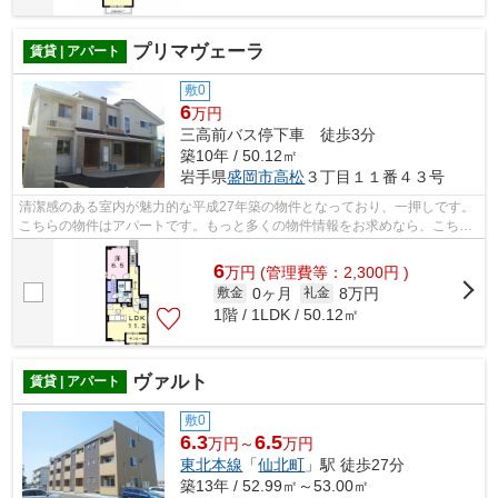
プリマヴェーラ
賃貸 | アパート
敷0
6
万円
三高前バス停下車 徒歩3分
築10年 / 50.12㎡
岩手県
盛岡市
高松
３丁目１１番４３号
清潔感のある室内が魅力的な平成27年築の物件となっており、一押しです。
こちらの物件はアパートです。もっと多くの物件情報をお求めなら、こちら
019-606-0555から森の不動産までお電...
6
万
円
(管理費等：2,300円 )
0ヶ月
8万円
敷金
礼金
1階 / 1LDK / 50.12㎡
ヴァルト
賃貸 | アパート
敷0
6.3
6.5
万円～
万円
東北本線
「
仙北町
」駅 徒歩27分
築13年 / 52.99㎡～53.00㎡