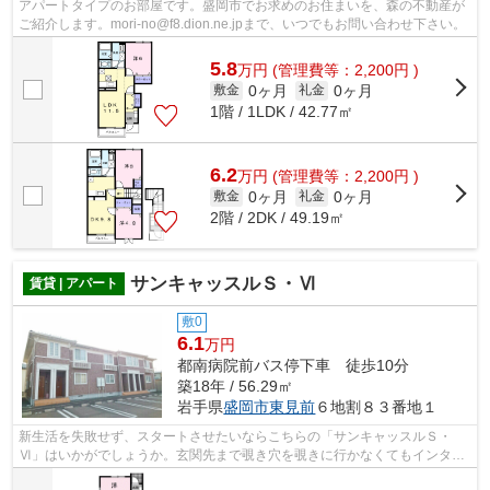
アパートタイプのお部屋です。盛岡市でお求めのお住まいを、森の不動産が
ご紹介します。mori-no@f8.dion.ne.jpまで、いつでもお問い合わせ下さい。
5.8
万
円
(管理費等：2,200円 )
0ヶ月
0ヶ月
敷金
礼金
1階 / 1LDK / 42.77㎡
6.2
万
円
(管理費等：2,200円 )
0ヶ月
0ヶ月
敷金
礼金
2階 / 2DK / 49.19㎡
サンキャッスルＳ・Ⅵ
賃貸 | アパート
敷0
6.1
万円
都南病院前バス停下車 徒歩10分
築18年 / 56.29㎡
岩手県
盛岡市
東見前
６地割８３番地１
新生活を失敗せず、スタートさせたいならこちらの「サンキャッスルＳ・
Ⅵ」はいかがでしょうか。玄関先まで覗き穴を覗きに行かなくてもインター
ホン越しに誰が来たのかを確認できるので...