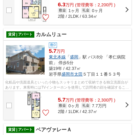
6.3
万
円
(管理費等：2,200円 )
1ヶ月
0ヶ月
敷金
礼金
2階 / 2LDK / 63.34㎡
カルムリュー
賃貸 | アパート
敷0
5.7
万円
東北本線
「
盛岡
」駅 バス8分 「孝仁病院
前」 停歩5分
築19年 / 42.37㎡
岩手県
盛岡市
太田
５丁目１１番５３号
化粧品や洗面道具といった小物もスッキリまとめて収納できる独立洗面台が
あります。来客時にはTVインターホンを使用して訪問者の顔を確認すること
がきるので安心感があります。室温を...
5.7
万
円
(管理費等：2,300円 )
0ヶ月
7.7万円
敷金
礼金
2階 / 1LDK / 42.37㎡
ベアヴァレーＡ
賃貸 | アパート