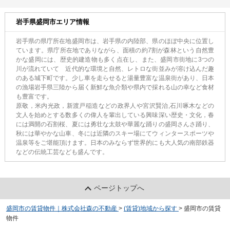
岩手県盛岡市エリア情報
岩手県の県庁所在地盛岡市は、岩手県の内陸部、県のほぼ中央に位置し
ています。県庁所在地でありながら、面積の約7割が森林という自然豊
かな盛岡には、歴史的建造物も多く点在し、また、盛岡市街地に3つの
川が流れていて 近代的な環境と自然、レトロな街並みが溶け込んだ趣
のある城下町です。少し車を走らせると湯量豊富な温泉街があり、日本
の漁場岩手県三陸から届く新鮮な魚介類や県内で採れる山の幸など食材
も豊富です。
原敬，米内光政，新渡戸稲造などの政界人や宮沢賢治,石川啄木などの
文人を始めとする数多くの偉人を輩出している興味深い歴史・文化，春
には満開の石割桜、夏には勇壮な太鼓や華麗な踊りの盛岡さんさ踊り、
秋には華やかな山車、冬には近隣のスキー場にてウィンタースポーツや
温泉等をご堪能頂けます。日本のみならず世界的にも大人気の南部鉄器
などの伝統工芸なども盛んです。
ページトップへ
盛岡市の賃貸物件｜株式会社森の不動産
>
(賃貸)地域から探す
>
盛岡市の賃貸
物件