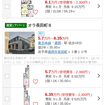
6.1
万
円
(管理費等：2,300円 )
0ヶ月
9.15万円
敷金
礼金
1階 / 2LDK / 56.29㎡
オラ長田町Ｂ
賃貸 | アパート
敷0
5.7
6.35
万円～
万円
東北本線
「
盛岡
」駅 徒歩16分
築2年 / 35.00㎡
岩手県
盛岡市
長田町
１３番１０号
新生活を失敗せず、スタートさせたいならこちらの「オラ長田町Ｂ」はいか
がでしょうか。こちらの物件はアパートです。清潔感のある室内が魅力的な
令和5年築の物件となっており、一押し...
5.7
万
円
(管理費等：2,300円 )
0ヶ月
8.55万円
敷金
礼金
1階 / 1K / 35.00㎡
6.35
万
円
(管理費等：2,300円 )
0ヶ月
9.525万円
敷金
礼金
1階 / 1K / 35.00㎡