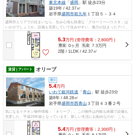
東北本線
「
盛岡
」駅 徒歩23分
築19年 / 42.37㎡
岩手県
盛岡市
前九年
１丁目５－３４
盛岡市エリアでの住まいなら、住み心地も快適な「グローリーハウスＢ」は
いかがでしょうか。設備も充実していて住みやすい、魅力が詰まったアパー
トです。盛岡市エリアにある物件のこ...
5.3
万
円
(管理費等：2,800円 )
0ヶ月
7.3万円
敷金
礼金
2階 / 1LDK / 42.37㎡
オリーブ
賃貸 | アパート
敷0
5.4
万円
いわて銀河鉄道
「
青山
」駅 徒歩23分
築8年 / 48.28㎡
岩手県
盛岡市
西青山
３丁目４３番２号
気になるイチオシ物件情報：「オリーブ」。この物件は内観も綺麗で設備も
充実した、平成29年築となっています。新しい生活にお勧めなのが、こちら
のアパートです。アクセス良好で快適...
5.4
万
円
(管理費等：2,300円 )
0ヶ月
8.1万円
敷金
礼金