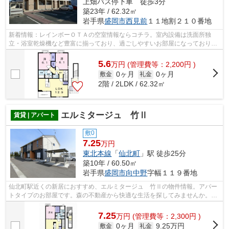
上畑バス停下車 徒歩3分
築23年 / 62.32㎡
岩手県
盛岡市
西見前
１１地割２１０番地
新着情報：レインボーＯＴＡの空室情報ならコチラ。室内設備は洗面所独
立・浴室乾燥機など豊富に揃っており、過ごしやすいお部屋になっておりま
す。空いている駐車場があるので、近く...
5.6
万
円
(管理費等：2,200円 )
0ヶ月
0ヶ月
敷金
礼金
2階 / 2LDK / 62.32㎡
エルミタージュ 竹Ⅱ
賃貸 | アパート
敷0
7.25
万円
東北本線
「
仙北町
」駅 徒歩25分
築10年 / 60.50㎡
岩手県
盛岡市
向中野
字幅１１９番地
仙北町駅近くの新居におすすめ、エルミタージュ 竹Ⅱの物件情報。アパー
トタイプのお部屋です。森の不動産から快適な生活を探してみませんか。物
件に関するお問い合わせやご要望はこち...
7.25
万
円
(管理費等：2,300円 )
0ヶ月
9.25万円
敷金
礼金