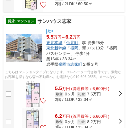
2階 / 2LDK / 60.50㎡
サンハウス志家
賃貸 | マンション
敷0
5.5
6.2
万円～
万円
東北本線
「
仙北町
」駅 徒歩25分
東北新幹線
「
盛岡
」駅 バス10分 「盛岡
バスセンター」 停歩4分
築16年 / 33.34㎡
岩手県
盛岡市
志家町
２番３号
こちらはマンションタイプになります。エレベーター付き物件です。素敵な
お部屋を探すなら森の不動産へ。お電話なら019-606-0555。メールなら
mori-no@f8.dion.ne.jp。ご連絡お待ちして...
5.5
万
円
(管理費等：6,600円 )
0ヶ月
7.5万円
敷金
礼金
2階 / 1LDK / 33.34㎡
6.2
万
円
(管理費等：6,600円 )
0ヶ月
8.2万円
敷金
礼金
3階 / 1LDK / 33.34㎡