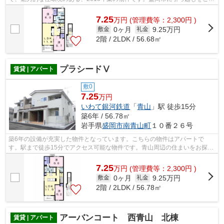
定なら、設備などのご希望条件を森の...
7.25
万
円
(管理費等：2,300円 )
0ヶ月
9.25万円
敷金
礼金
2階 / 2LDK / 56.68㎡
プラシードⅤ
賃貸 | アパート
敷0
7.25
万円
いわて銀河鉄道
「
青山
」駅 徒歩15分
築6年 / 56.78㎡
岩手県
盛岡市
南青山町
１０番２６号
築6年の設備が充実した物件となっています。こちらの物件はアパートで
す。駅まで徒歩15分でアクセス可能な物件です。青山周辺の住まいをお探し
の方は森の不動産にお任せを！地域に特化...
7.25
万
円
(管理費等：2,300円 )
0ヶ月
9.25万円
敷金
礼金
2階 / 2LDK / 56.78㎡
アーバンコート 西青山 北棟
賃貸 | アパート