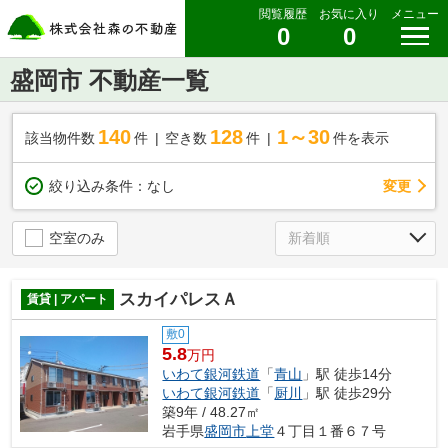
閲覧履歴
お気に入り
メニュー
0
0
盛岡市 不動産一覧
140
128
1～30
該当物件数
件
空き数
件
件を表示
変更
絞り込み条件：
なし
空室のみ
スカイパレスＡ
賃貸 | アパート
敷0
5.8
万円
いわて銀河鉄道
「
青山
」駅 徒歩14分
いわて銀河鉄道
「
厨川
」駅 徒歩29分
築9年 / 48.27㎡
岩手県
盛岡市
上堂
４丁目１番６７号