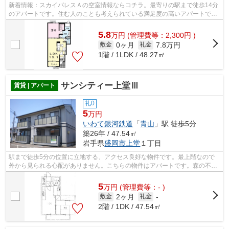
新着情報：スカイパレスＡの空室情報ならコチラ。最寄りの駅まで徒歩14分
のアパートです。住む人のことも考えられている満足度の高いアパートで
す。2017年築で、多くの方がご満足の物...
5.8
万
円
(管理費等：2,300円 )
0ヶ月
7.8万円
敷金
礼金
1階 / 1LDK / 48.27㎡
サンシティー上堂Ⅲ
賃貸 | アパート
礼0
5
万円
いわて銀河鉄道
「
青山
」駅 徒歩5分
築26年 / 47.54㎡
岩手県
盛岡市
上堂
１丁目
駅まで徒歩5分の位置に立地する、アクセス良好な物件です。最上階なので
外から見られる心配がありません。こちらの物件はアパートです。森の不動
産が取り扱っているのはいわて銀河鉄道...
5
万
円
(管理費等：- )
2ヶ月
敷金
礼金
-
2階 / 1DK / 47.54㎡