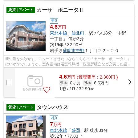
カーサ ボニータⅡ
賃貸 | アパート
敷0
4.6
万円
東北本線
「
仙北町
」駅 バス18分 「中野
一丁目」 停歩3分
築19年 / 32.90㎡
岩手県
盛岡市
中野
１丁目２２－２０
新生活を失敗せず、スタートさせたいならこちらの「カーサ ボニータⅡ」
はいかがでしょうか。室内設備は浴室乾燥機・洗面所独立など充実した設備
を備え付けています。快適な生活を送る...
4.6
万
円
(管理費等：2,300円 )
0ヶ月
6.6万円
敷金
礼金
1階 / 1R / 32.90㎡
タウンハウス
賃貸 | アパート
礼0
7
万円
東北本線
「
盛岡
」駅 徒歩31分
築32年 / 77.83㎡