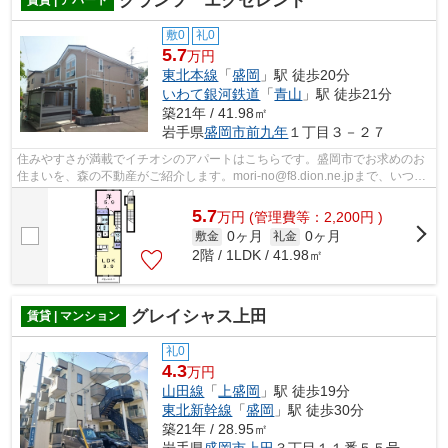
グランツ エクセレント
敷0
礼0
5.7
万円
東北本線
「
盛岡
」駅 徒歩20分
いわて銀河鉄道
「
青山
」駅 徒歩21分
築21年 / 41.98㎡
岩手県
盛岡市
前九年
１丁目３－２７
住みやすさが満載でイチオシのアパートはこちらです。盛岡市でお求めのお
住まいを、森の不動産がご紹介します。mori-no@f8.dion.ne.jpまで、いつで
もお問い合わせ下さい。
5.7
万
円
(管理費等：2,200円 )
0ヶ月
0ヶ月
敷金
礼金
2階 / 1LDK / 41.98㎡
グレイシャス上田
賃貸 | マンション
礼0
4.3
万円
山田線
「
上盛岡
」駅 徒歩19分
東北新幹線
「
盛岡
」駅 徒歩30分
築21年 / 28.95㎡
岩手県
盛岡市
上田
３丁目１１番５５号