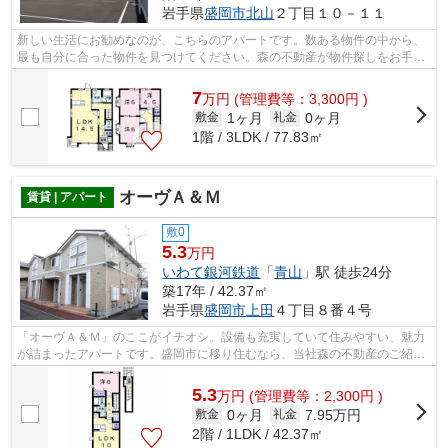
岩手県
盛岡市
北山
２丁目１０－１１
新しい生活にお勧めなのが、こちらのアパートです。数ある物件の中から、
最も自分に合った物件を見つけてください。森の不動産が物件探しをお手伝
い致しますので、まずはご連絡をお待...
7
万
円
(管理費等：3,300円 )
1ヶ月
0ヶ月
敷金
礼金
1階 / 3LDK / 77.83㎡
オーヴＡ＆Ｍ
賃貸 | アパート
敷0
5.3
万円
いわて銀河鉄道
「
青山
」駅 徒歩24分
築17年 / 42.37㎡
岩手県
盛岡市
上田
４丁目８番４号
「オーヴＡ＆Ｍ」のここがイチオシ。設備も充実していて住みやすい、魅力
が詰まったアパートです。盛岡市に移り住むなら、当社森の不動産のご紹介
する物件からどうぞ。お問い合わせは0...
5.3
万
円
(管理費等：2,300円 )
0ヶ月
7.95万円
敷金
礼金
2階 / 1LDK / 42.37㎡