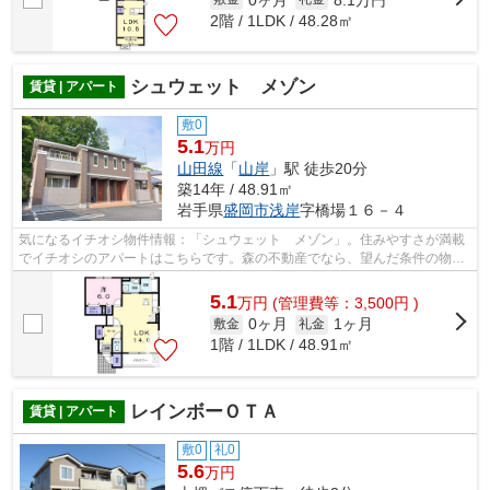
2階 / 1LDK / 48.28㎡
シュウェット メゾン
賃貸 | アパート
敷0
5.1
万円
山田線
「
山岸
」駅 徒歩20分
築14年 / 48.91㎡
岩手県
盛岡市
浅岸
字橋場１６－４
気になるイチオシ物件情報：「シュウェット メゾン」。住みやすさが満載
でイチオシのアパートはこちらです。森の不動産でなら、望んだ条件の物件
が盛岡市エリアで見つかります。山岸...
5.1
万
円
(管理費等：3,500円 )
0ヶ月
1ヶ月
敷金
礼金
1階 / 1LDK / 48.91㎡
レインボーＯＴＡ
賃貸 | アパート
敷0
礼0
5.6
万円