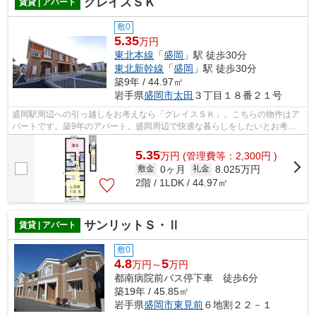
グレイスＳＫ
賃貸 | アパート
敷0
5.35
万円
東北本線
「
盛岡
」駅 徒歩30分
東北新幹線
「
盛岡
」駅 徒歩30分
築9年 / 44.97㎡
岩手県
盛岡市
太田
３丁目１８番２１号
盛岡駅周辺への引っ越しをお考えなら「グレイスＳＫ」。こちらの物件はア
パートです。築9年のアパート。盛岡周辺で快適な暮らしをしたいとお考え
でしたら、当社オススメ物件をご覧下さ...
5.35
万
円
(管理費等：2,300円 )
0ヶ月
8.025万円
敷金
礼金
2階 / 1LDK / 44.97㎡
サンリットＳ・Ⅱ
賃貸 | アパート
敷0
4.8
5
万円～
万円
都南病院前バス停下車 徒歩6分
築19年 / 45.85㎡
岩手県
盛岡市
東見前
６地割２２－１