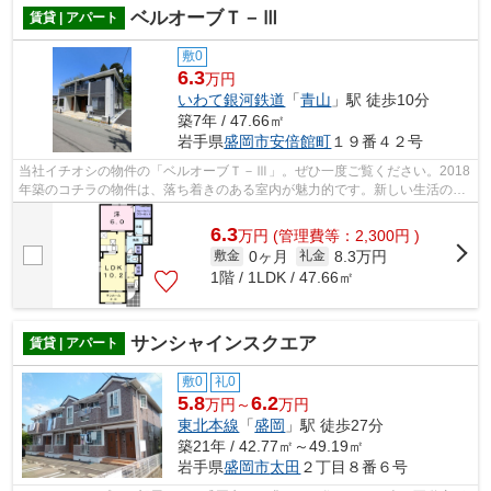
ベルオーブＴ－Ⅲ
賃貸 | アパート
敷0
6.3
万円
いわて銀河鉄道
「
青山
」駅 徒歩10分
築7年 / 47.66㎡
岩手県
盛岡市
安倍館町
１９番４２号
当社イチオシの物件の「ベルオーブＴ－Ⅲ」。ぜひ一度ご覧ください。2018
年築のコチラの物件は、落ち着きのある室内が魅力的です。新しい生活のス
タートにおすすめなのが、こちらのアパ...
6.3
万
円
(管理費等：2,300円 )
0ヶ月
8.3万円
敷金
礼金
1階 / 1LDK / 47.66㎡
サンシャインスクエア
賃貸 | アパート
敷0
礼0
5.8
6.2
万円～
万円
東北本線
「
盛岡
」駅 徒歩27分
築21年 / 42.77㎡～49.19㎡
岩手県
盛岡市
太田
２丁目８番６号