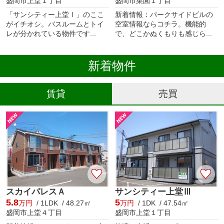
盛岡市上堂１丁目
盛岡市菜園１丁目
「サンシティー上堂Ⅰ」のここ
新着情報：パークサイドビルの
がイチオシ。バスルームとトイ
空室情報ならコチラ。機能的
レが分かれている物件です...
で、どこかぬくもりも感じら...
新着物件
賃貸
売買
スカイパレスＡ
サンシティー上堂Ⅲ
5.8
5
万円
/ 1LDK / 48.27㎡
万円
/ 1DK / 47.54㎡
盛岡市上堂４丁目
盛岡市上堂１丁目