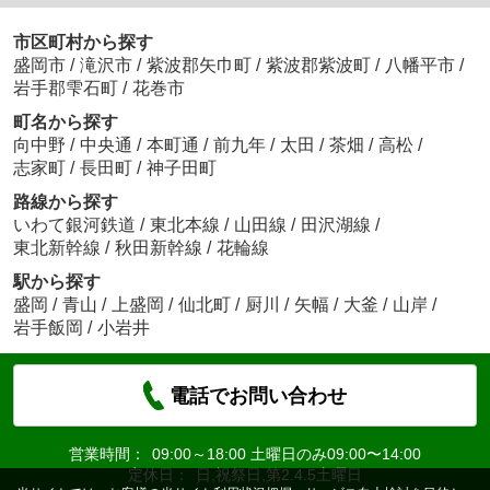
市区町村から探す
盛岡市
/
滝沢市
/
紫波郡矢巾町
/
紫波郡紫波町
/
八幡平市
/
岩手郡雫石町
/
花巻市
町名から探す
向中野
/
中央通
/
本町通
/
前九年
/
太田
/
茶畑
/
高松
/
志家町
/
長田町
/
神子田町
路線から探す
いわて銀河鉄道
/
東北本線
/
山田線
/
田沢湖線
/
東北新幹線
/
秋田新幹線
/
花輪線
駅から探す
盛岡
/
青山
/
上盛岡
/
仙北町
/
厨川
/
矢幅
/
大釜
/
山岸
/
岩手飯岡
/
小岩井
電話でお問い合わせ
営業時間：
09:00～18:00 土曜日のみ09:00〜14:00
定休日：
日,祝祭日,第2.4.5土曜日