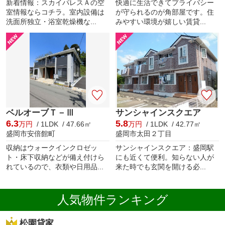
新着情報：スカイパレスＡの空
快適に生活できてプライバシー
室情報ならコチラ。室内設備は
が守られるのが角部屋です。住
洗面所独立・浴室乾燥機な...
みやすい環境が嬉しい賃貸...
ベルオーブＴ－Ⅲ
サンシャインスクエア
6.3
5.8
万円
/ 1LDK / 47.66㎡
万円
/ 1LDK / 42.77㎡
盛岡市安倍館町
盛岡市太田２丁目
収納はウォークインクロゼッ
サンシャインスクエア：盛岡駅
ト・床下収納などが備え付けら
にも近くて便利。知らない人が
れているので、衣類や日用品...
来た時でも玄関を開ける必...
人気物件ランキング
松園貸家