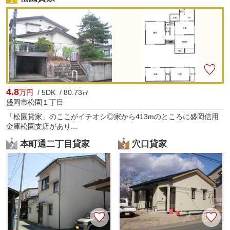
4.8
万円
/ 5DK / 80.73㎡
盛岡市松園１丁目
「松園貸家」のここがイチオシ◎家から413mのところに盛岡信用
金庫松園支店があり...
本町通二丁目貸家
穴口貸家