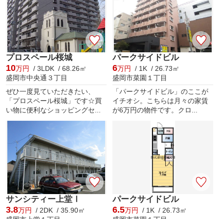
プロスペール桜城
パークサイドビル
10
6
万円
/ 3LDK / 68.26㎡
万円
/ 1K / 26.73㎡
盛岡市中央通３丁目
盛岡市菜園１丁目
ぜひ一度見ていただきたい、
「パークサイドビル」のここが
「プロスペール桜城」です☆買
イチオシ。こちらは月々の家賃
い物に便利なショッピングセ...
が6万円の物件です。クロ...
サンシティー上堂Ⅰ
パークサイドビル
3.8
6.5
万円
/ 2DK / 35.90㎡
万円
/ 1K / 26.73㎡