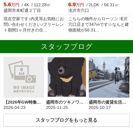
5.6
6.9
万円
/ 4K / 112.28㎡
万円
/ 2LDK / 56.31㎡
盛岡市本町通２丁目
滝沢市穴口
現在空家です♪内見等お気軽にお
こちらの物件からローソン 滝沢
問い合わせください♪フリーレン
穴口店まで347mです☆なんと建
ト期間1ヶ月付きの住...
物面積が56.31...
スタッフブログ
【2026年GW特集】“訪れてわかる、ちょうどいい街”盛岡
盛岡市のツキノワグマ対策
盛岡市の賃貸生活で知っておきたい！冬の暖房・雪対策
2026-04-23
2025-11-25
2025-10-17
スタッフブログをもっと見る