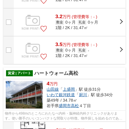
3.2
万
円
(管理費等：- )
0ヶ月
0ヶ月
敷金
礼金
1階 / 2K / 31.47㎡
3.5
万
円
(管理費等：- )
0ヶ月
敷金
礼金
-
1階 / 2K / 31.47㎡
ハートウォーム高松
賃貸 | アパート
4
万円
山田線
「
上盛岡
」駅 徒歩31分
いわて銀河鉄道
「
厨川
」駅 徒歩34分
築49年 / 34.78㎡
岩手県
盛岡市
高松
４丁目
物件から498mのところにわたなべ内科・脳神経内科クリニックがありま
す。使い勝手のいいコンパクトな間取りが特徴。物件探しを始めるのであれ
ば、森の不動産から始めませんか？お客様...