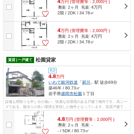
4
万
円
(管理費等：2,000円 )
2ヶ月
4万円
敷金
礼金
2階 / 2DK / 34.78㎡
4
万
円
(管理費等：2,000円 )
2ヶ月
4万円
敷金
礼金
2階 / 2DK / 34.78㎡
松園貸家
賃貸 | 一戸建て
礼0
4.8
万円
いわて銀河鉄道
「
厨川
」駅 徒歩69分
築46年 / 80.73㎡
岩手県
盛岡市
松園
１丁目
設備も間取りも申し分の無い、快適な住環境のある戸建て物件です。高ニー
ズである、陽当りの良い環境を実現した物件となっています。賃貸戸建て探
しをするなら森の不動産でどうぞ。019...
4.8
万
円
(管理費等：2,000円 )
2ヶ月
敷金
礼金
-
- / 5DK / 80.73㎡