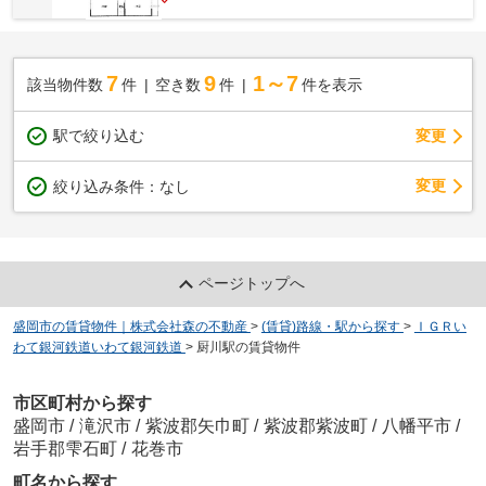
7
9
1～7
該当物件数
件
空き数
件
件を表示
駅で絞り込む
変更
変更
絞り込み条件：
なし
ページトップへ
盛岡市の賃貸物件｜株式会社森の不動産
>
(賃貸)路線・駅から探す
>
ＩＧＲい
わて銀河鉄道いわて銀河鉄道
>
厨川駅の賃貸物件
市区町村から探す
盛岡市
/
滝沢市
/
紫波郡矢巾町
/
紫波郡紫波町
/
八幡平市
/
岩手郡雫石町
/
花巻市
町名から探す