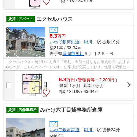
1階 / 1K / 24.91㎡
エクセルハウス
賃貸 | アパート
礼0
6.3
万円
いわて銀河鉄道
「
厨川
」駅 徒歩19分
築21年 / 63.34㎡
岩手県
盛岡市
厨川
５丁目２５－６
エクセルハウス：厨川駅にも近くて便利。今引っ越しをお考えの方におすす
めなのが、こちらのアパートです。住環境が充実しており、快適で素敵な暮
らしがしたいとお考えの方は、森の不...
6.3
万
円
(管理費等：2,200円 )
1ヶ月
0ヶ月
敷金
礼金
2階 / 2LDK / 63.34㎡
みたけ六丁目貸事務所倉庫
賃貸 | 店舗事務所
礼0
いわて銀河鉄道
「
厨川
」駅 徒歩24分
築50年