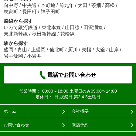
向中野
/
中央通
/
本町通
/
前九年
/
太田
/
茶畑
/
高松
/
志家町
/
長田町
/
神子田町
路線から探す
いわて銀河鉄道
/
東北本線
/
山田線
/
田沢湖線
/
東北新幹線
/
秋田新幹線
/
花輪線
駅から探す
盛岡
/
青山
/
上盛岡
/
仙北町
/
厨川
/
矢幅
/
大釜
/
山岸
/
岩手飯岡
/
小岩井
電話でお問い合わせ
営業時間：
09:00～18:00 土曜日のみ09:00〜14:00
定休日：
日,祝祭日,第2.4.5土曜日
ホーム
会社概要
お問い合わせ
来店予約