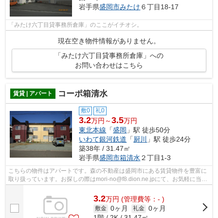
岩手県
盛岡市
みたけ
６丁目18-17
「みたけ六丁目貸事務所倉庫」のここがイチオシ。
現在空き物件情報がありません。
「みたけ六丁目貸事務所倉庫」への
お問い合わせはこちら
コーポ箱清水
賃貸 | アパート
敷0
礼0
3.2
3.5
万円～
万円
東北本線
「
盛岡
」駅 徒歩50分
いわて銀河鉄道
「
厨川
」駅 徒歩24分
築38年 / 31.47㎡
岩手県
盛岡市
箱清水
２丁目1-3
こちらの物件はアパートです。森の不動産は盛岡市にある賃貸物件を豊富に
取り扱っています。お探しの際はmori-no@f8.dion.ne.jpにて、お気軽に当社
へお問い合わせ下さい。
3.2
万
円
(管理費等：- )
0ヶ月
0ヶ月
敷金
礼金
1階 / 2K / 31.47㎡