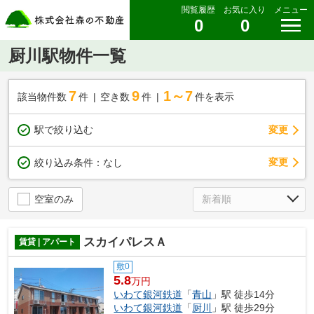
閲覧履歴
お気に入り
メニュー
0
0
厨川駅物件一覧
7
9
1～7
該当物件数
件
空き数
件
件を表示
駅で絞り込む
変更
変更
絞り込み条件：
なし
空室のみ
スカイパレスＡ
賃貸 | アパート
敷0
5.8
万円
いわて銀河鉄道
「
青山
」駅 徒歩14分
いわて銀河鉄道
「
厨川
」駅 徒歩29分