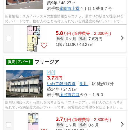
築9年 / 48.27㎡
岩手県
盛岡市
上堂
４丁目１番６７号
新着情報：スカイパレスＡの空室情報ならコチラ。最寄りの駅まで徒歩14分
のアパートです。住む人のことも考えられている満足度の高いアパートで
す。2017年築で、多くの方がご満足の物...
5.8
万
円
(管理費等：2,300円 )
0ヶ月
7.8万円
敷金
礼金
1階 / 1LDK / 48.27㎡
フリージア
賃貸 | アパート
礼0
3.7
万円
いわて銀河鉄道
「
厨川
」駅 徒歩17分
築24年 / 24.91㎡
岩手県
滝沢市
穴口
６０－１５０
厨川駅周辺への引っ越しをお考えなら「フリージア」。住む人のことも考え
られている満足度の高いアパートです。お客様のご希望をお伝え下さい。お
電話019-606-0555またはメールアドレ...
3.7
万
円
(管理費等：2,300円 )
1ヶ月
0ヶ月
敷金
礼金