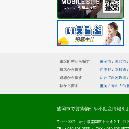
市区町村から探す
盛岡市
/
滝沢市
/
町名から探す
向中野
/
本町通
/
路線から探す
いわて銀河鉄道
/
駅から探す
盛岡
/
青山
/
仙
盛岡市で賃貸物件や不動産情報を
〒020-0021 岩手県盛岡市中央通２丁目1-
TEL：019-606-0555 / FAX：019-606-0577