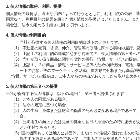
3. 個人情報の取得、利用、提供
個人情報の取得は、適正な手段によって行うとともに、利用目的の公表、通
同意なく、利用目的の範囲を超えた個人情報の取扱いはいたしません。また
場合は、法令の定める手続きに則って行います。
4. 個人情報の利用目的
当社が取得する個人情報の利用目的は以下のとおりです。
（1） 不動産の売買、賃貸、仲介、管理等の取引に関する契約の履行、
（2） 上記１の利用目的の達成に必要な範囲での、個人情報の第三者へ
（3） 当社が取り扱う商品に関する契約の履行、情報、サービスの提供
（4） 上記１、３の商品・情報・サービス提供のための郵便物、電話、
ートのお願い等のマーケティング活動、顧客動向分析または商品開
情報、サービスの提供は、ご本人からの申出がありましたら取り止めさ
5. 個人情報の第三者への提供
当社が保有する個人情報は、以下の場合に、第三者へ提供されます。
（1） ご本人の同意がある場合。
（2） 法令の規定に基づく場合。
（3） 人の生命、身体または財産の保護のため必要がある場合であって
合。
（4） 公衆衛生の向上または児童の健全な育成の推進のため特に必要が
とが困難であるとき。
（5）国の機関もしくは地方公共団体、またはその委託を受けたものが
協力する必要がある場合であって、ご本人の同意を得ることにより