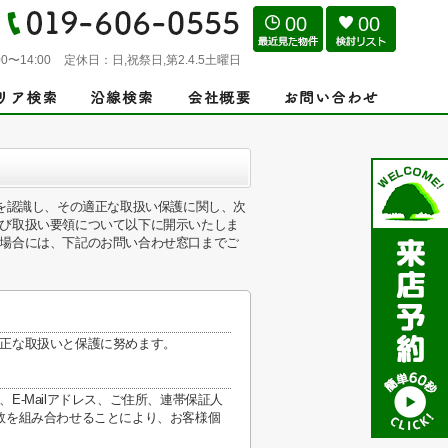
00
00
0〜14:00
定休日：
日,祝祭日,第2.4.5土曜日
性を認識し、その適正な取扱い保護に関し、次
び取扱い要領について以下に開示いたしま
場合には、下記のお問い合わせ窓口までご
正な取扱いと保護に努めます。
-Mailアドレス、ご住所、連帯保証人
数を組み合わせることにより、お客様個