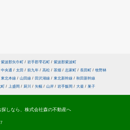
紫波郡矢巾町
/
岩手郡雫石町
/
紫波郡紫波町
中央通
/
太田
/
前九年
/
高松
/
茶畑
/
志家町
/
長田町
/
牧野林
東北本線
/
山田線
/
田沢湖線
/
東北新幹線
/
秋田新幹線
北町
/
上盛岡
/
厨川
/
矢幅
/
山岸
/
岩手飯岡
/
大釜
/
巣子
お探しなら、株式会社森の不動産へ
27