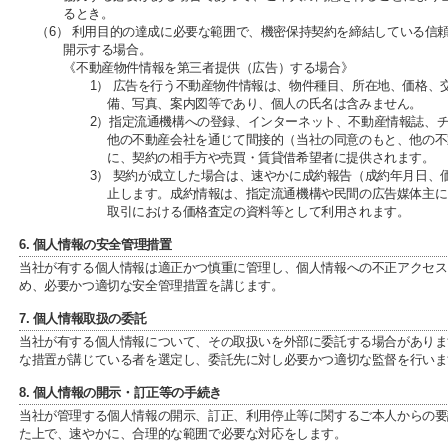
るとき。
（6） 利用目的の達成に必要な範囲で、機密保持契約を締結している信
開示する場合。
《不動産物件情報を第三者提供（広告）する場合》
1） 広告を行う不動産物件情報は、物件種目、所在地、価格、
備、写真、案内図等であり、個人の氏名は含みません。
2）指定流通機構への登録、インターネット、不動産情報誌、
他の不動産会社を通じて間接的（当社の同意のもと、他の不
に、契約の相手方や売買・賃貸借希望者に提供されます。
3） 契約が成立した場合は、速やかに成約報告（成約年月日、
止します。成約情報は、指定流通機構や民間の広告媒体主に
取引における価格査定の資料等として利用されます。
6. 個人情報の安全管理措置
当社が有する個人情報は適正かつ慎重に管理し、個人情報への不正アクセス
め、必要かつ適切な安全管理措置を講じます。
7. 個人情報取扱の委託
当社が有する個人情報について、その取扱いを外部に委託する場合がありま
な措置が講じている者を選定し、委託先に対し必要かつ適切な監督を行いま
8. 個人情報の開示・訂正等の手続き
当社が管理する個人情報の開示、訂正、利用停止等に関するご本人からの要
た上で、速やかに、合理的な範囲で必要な対応をします。