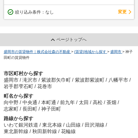
変更
絞り込み条件：
なし
ページトップへ
盛岡市の賃貸物件｜株式会社森の不動産
>
(賃貸)地域から探す
>
盛岡市
>
神子
田町の賃貸物件
市区町村から探す
盛岡市
/
滝沢市
/
紫波郡矢巾町
/
紫波郡紫波町
/
八幡平市
/
岩手郡雫石町
/
花巻市
町名から探す
向中野
/
中央通
/
本町通
/
前九年
/
太田
/
高松
/
茶畑
/
志家町
/
長田町
/
神子田町
路線から探す
いわて銀河鉄道
/
東北本線
/
山田線
/
田沢湖線
/
東北新幹線
/
秋田新幹線
/
花輪線