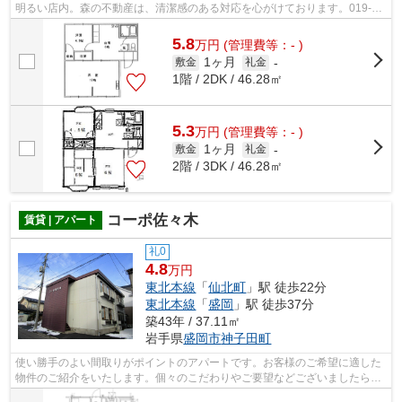
明るい店内。森の不動産は、清潔感のある対応を心がけております。019-
606-0555/mori-no@f8.dion.ne.jpまでご...
5.8
万
円
(管理費等：- )
1ヶ月
敷金
礼金
-
1階 / 2DK / 46.28㎡
5.3
万
円
(管理費等：- )
1ヶ月
敷金
礼金
-
2階 / 3DK / 46.28㎡
コーポ佐々木
賃貸 | アパート
礼0
4.8
万円
東北本線
「
仙北町
」駅 徒歩22分
東北本線
「
盛岡
」駅 徒歩37分
築43年 / 37.11㎡
岩手県
盛岡市
神子田町
使い勝手のよい間取りがポイントのアパートです。お客様のご希望に適した
物件のご紹介をいたします。個々のこだわりやご要望などございましたら、
お気軽に当社へご連絡下さい。お待ち...