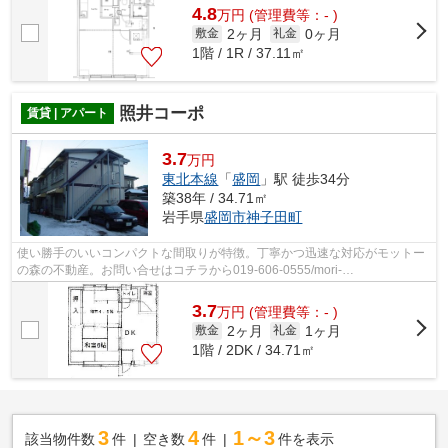
4.8
万
円
(管理費等：- )
2ヶ月
0ヶ月
敷金
礼金
1階 / 1R / 37.11㎡
照井コーポ
賃貸 | アパート
3.7
万円
東北本線
「
盛岡
」駅 徒歩34分
築38年 / 34.71㎡
岩手県
盛岡市
神子田町
使い勝手のいいコンパクトな間取りが特徴。丁寧かつ迅速な対応がモットー
の森の不動産。お問い合せはコチラから019-606-0555/mori-
no@f8.dion.ne.jp、ご連絡お待ちしております。
3.7
万
円
(管理費等：- )
2ヶ月
1ヶ月
敷金
礼金
1階 / 2DK / 34.71㎡
3
4
1～3
該当物件数
件
空き数
件
件を表示