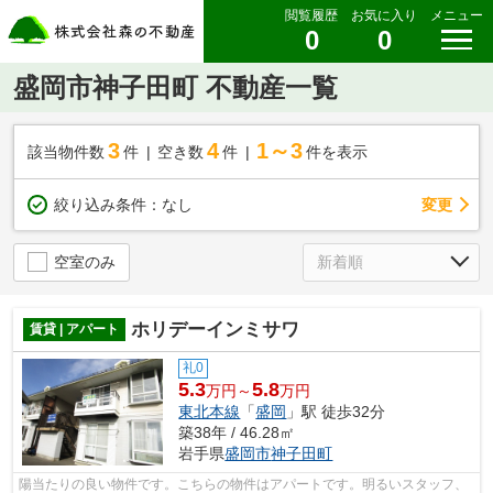
閲覧履歴
お気に入り
メニュー
0
0
盛岡市神子田町 不動産一覧
3
4
1～3
該当物件数
件
空き数
件
件を表示
変更
絞り込み条件：
なし
空室のみ
ホリデーインミサワ
賃貸 | アパート
礼0
5.3
5.8
万円～
万円
東北本線
「
盛岡
」駅 徒歩32分
築38年 / 46.28㎡
岩手県
盛岡市
神子田町
陽当たりの良い物件です。こちらの物件はアパートです。明るいスタッフ、