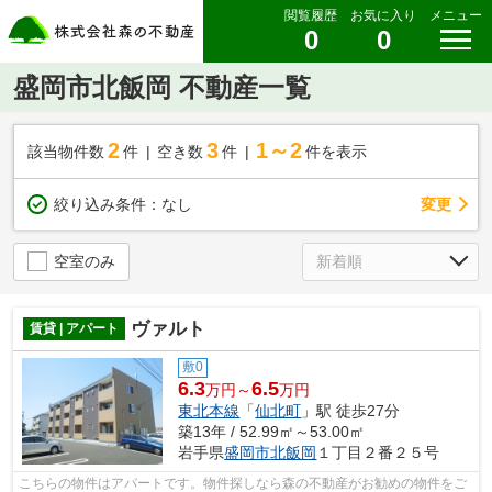
閲覧履歴
お気に入り
メニュー
0
0
盛岡市北飯岡 不動産一覧
2
3
1～2
該当物件数
件
空き数
件
件を表示
変更
絞り込み条件：
なし
空室のみ
ヴァルト
賃貸 | アパート
敷0
6.3
6.5
万円～
万円
東北本線
「
仙北町
」駅 徒歩27分
築13年 / 52.99㎡～53.00㎡
岩手県
盛岡市
北飯岡
１丁目２番２５号
こちらの物件はアパートです。物件探しなら森の不動産がお勧めの物件をご