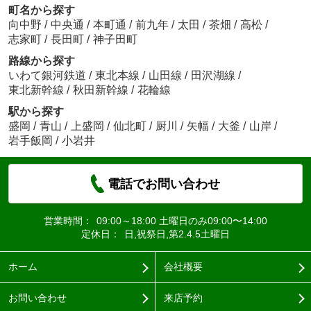
町名から探す
向中野
/
中央通
/
本町通
/
前九年
/
太田
/
茶畑
/
高松
/
志家町
/
長田町
/
神子田町
路線から探す
いわて銀河鉄道
/
東北本線
/
山田線
/
田沢湖線
/
東北新幹線
/
秋田新幹線
/
花輪線
駅から探す
盛岡
/
青山
/
上盛岡
/
仙北町
/
厨川
/
矢幅
/
大釜
/
山岸
/
岩手飯岡
/
小岩井
電話でお問い合わせ
営業時間：
09:00～18:00 土曜日のみ09:00〜14:00
定休日：
日,祝祭日,第2.4.5土曜日
ホーム
会社概要
お問い合わせ
来店予約