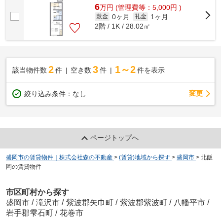
6
万
円
(管理費等：5,000円 )
0ヶ月
1ヶ月
敷金
礼金
2階 / 1K / 28.02㎡
2
3
1～2
該当物件数
件
空き数
件
件を表示
変更
絞り込み条件：
なし
ページトップへ
盛岡市の賃貸物件｜株式会社森の不動産
>
(賃貸)地域から探す
>
盛岡市
>
北飯
岡の賃貸物件
市区町村から探す
盛岡市
/
滝沢市
/
紫波郡矢巾町
/
紫波郡紫波町
/
八幡平市
/
岩手郡雫石町
/
花巻市