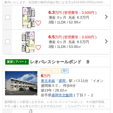
案内いたします。仙北町の物件詳細が気になる方は019-606-0555かmori-
no@f8.dion.ne.jpよりご連絡ください。
6.3
万
円
(管理費等：3,500円 )
0ヶ月
8.3万円
敷金
礼金
3階 / 1LDK / 52.99㎡
6.5
万
円
(管理費等：3,500円 )
0ヶ月
8.5万円
敷金
礼金
3階 / 1LDK / 53.00㎡
レオパレスシャールポンド Ｂ
賃貸 | アパート
フリーレント
敷0
6
万円
東北本線
「
盛岡
」駅 バス11分 「イオン
盛岡南ＳＣ」 停歩6分
築19年 / 28.02㎡
岩手県
盛岡市
北飯岡
１丁目７－２
盛岡駅近くの新居におすすめ、レオパレスシャールポンド Ｂの物件情報。
今引っ越しをお考えの方におすすめなのが、こちらのアパートです。インタ
ーネット有り物件なので、入居後すぐ...