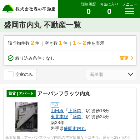
閲覧履歴
お気に入り
メニュー
0
0
盛岡市内丸 不動産一覧
2
1
1～2
該当物件数
件
空き数
件
件を表示
変更
絞り込み条件：
なし
空室のみ
アーバンフラッツ内丸
賃貸 | アパート
礼0
山田線
「
上盛岡
」駅 徒歩16分
東北本線
「
盛岡
」駅 徒歩24分
築38年
岩手県
盛岡市
内丸
新着情報：アーバンフラッツ内丸の空室情報ならコチラ。家から287mのと