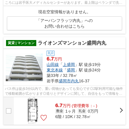
ころには岩手医大メディカルセンターがあります。最上階はベランダで洗濯
もの干す時通りから姿を見られにくいで...
現在空室情報がありません。
「アーバンフラッツ内丸」への
お問い合わせはこちら
ライオンズマンション盛岡内丸
賃貸 | マンション
礼0
6.7
万円
山田線
「
上盛岡
」駅 徒歩19分
東北本線
「
盛岡
」駅 徒歩24分
築33年 / 32.78㎡
岩手県
盛岡市
内丸
16-37
バス停は徒歩3分以内で、重い荷物があっても安心です◎2駅利用可能な物件
で移動範囲が広がります◎造りとデザインに関して、自信をもって情報を提
供できるマンションです◎盛岡市エリアと...
6.7
万
円
(管理費等：- )
1ヶ月
0万円
敷金
礼金
6階 / 1DK / 32.78㎡