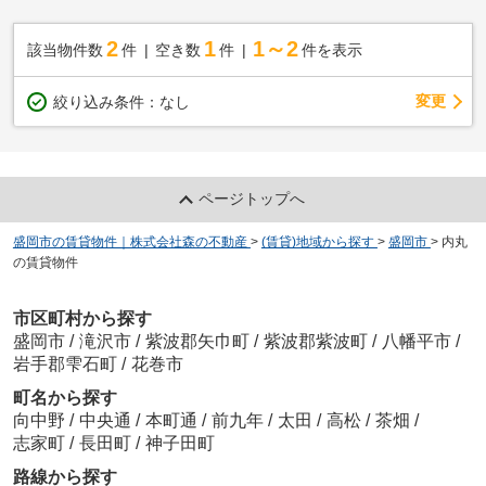
2
1
1～2
該当物件数
件
空き数
件
件を表示
変更
絞り込み条件：
なし
ページトップへ
盛岡市の賃貸物件｜株式会社森の不動産
>
(賃貸)地域から探す
>
盛岡市
>
内丸
の賃貸物件
市区町村から探す
盛岡市
/
滝沢市
/
紫波郡矢巾町
/
紫波郡紫波町
/
八幡平市
/
岩手郡雫石町
/
花巻市
町名から探す
向中野
/
中央通
/
本町通
/
前九年
/
太田
/
高松
/
茶畑
/
志家町
/
長田町
/
神子田町
路線から探す