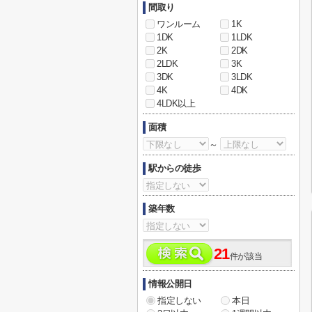
間取り
ワンルーム
1K
1DK
1LDK
2K
2DK
2LDK
3K
3DK
3LDK
4K
4DK
4LDK以上
面積
～
駅からの徒歩
築年数
21
件が該当
情報公開日
指定しない
本日