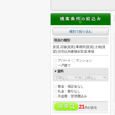
種別で絞り込む
現在の種別
賃貸,店舗(賃貸),事務所(賃貸),土地(賃
貸),住宅以外建物全部,駐車場
アパート
マンション
一戸建て
▼賃料
～
敷金・保証金なし
礼金・敷引なし
共益費・管理費込み
21
件が該当