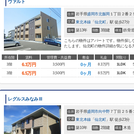
ヴァルト
岩手県
盛岡市
北飯岡
１丁目２番２
住所
交通
東北本線
「
仙北町
」駅 徒歩27分
築13年
3階建
鉄骨
築年
階数
構造
こちらの物件はアパートです。物件探し
たします。仙北町の物件詳細が気になる方は019-606-
所在階
賃料
管理費・共益費
敷金
礼金
間取り
6.3
万円
0ヶ月
3階
3,500円
8.3万円
1LDK
6.5
万円
0ヶ月
3階
3,500円
8.5万円
1LDK
レグルスみなみⅢ
岩手県
盛岡市
向中野
７丁目２５番
住所
交通
東北本線
「
仙北町
」駅 徒歩23分
築10年
2階建
木造
築年
階数
構造