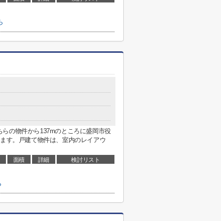
ら
らの物件から137mのところに盛岡市役
ります。戸建て物件は、室内のレイアウ
面積
詳細
検討リスト
ら