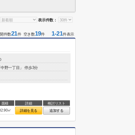
表示件数：
21
19
1-21
開件数
件 空き数
件
件表示
０
 「中野一丁目」 停歩3分
面積
詳細
検討リスト
32.90㎡
詳細を見る
追加する