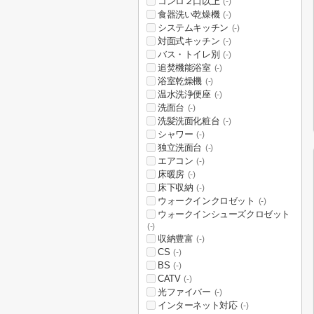
コンロ２口以上
(-)
食器洗い乾燥機
(-)
システムキッチン
(-)
対面式キッチン
(-)
バス・トイレ別
(-)
追焚機能浴室
(-)
浴室乾燥機
(-)
温水洗浄便座
(-)
洗面台
(-)
洗髪洗面化粧台
(-)
シャワー
(-)
独立洗面台
(-)
エアコン
(-)
床暖房
(-)
床下収納
(-)
ウォークインクロゼット
(-)
ウォークインシューズクロゼット
(-)
収納豊富
(-)
CS
(-)
BS
(-)
CATV
(-)
光ファイバー
(-)
インターネット対応
(-)