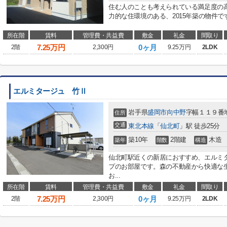
住む人のことも考えられている満足度の
力的な住環境のある、2015年築の物件で
所在階
賃料
管理費・共益費
敷金
礼金
間取り
7.25
万円
0ヶ月
2階
2,300円
9.25万円
2LDK
エルミタージュ 竹Ⅱ
岩手県
盛岡市
向中野
字幅１１９番
住所
交通
東北本線
「
仙北町
」駅 徒歩25分
築10年
2階建
木造
築年
階数
構造
仙北町駅近くの新居におすすめ、エルミ
プのお部屋です。森の不動産から快適な
お...
所在階
賃料
管理費・共益費
敷金
礼金
間取り
7.25
万円
0ヶ月
2階
2,300円
9.25万円
2LDK