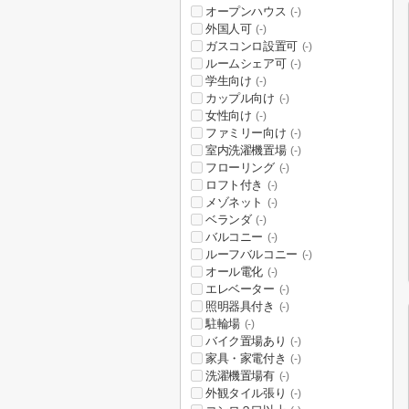
オープンハウス
(-)
外国人可
(-)
ガスコンロ設置可
(-)
ルームシェア可
(-)
学生向け
(-)
カップル向け
(-)
女性向け
(-)
ファミリー向け
(-)
室内洗濯機置場
(-)
フローリング
(-)
ロフト付き
(-)
メゾネット
(-)
ベランダ
(-)
バルコニー
(-)
ルーフバルコニー
(-)
オール電化
(-)
エレベーター
(-)
照明器具付き
(-)
駐輪場
(-)
バイク置場あり
(-)
家具・家電付き
(-)
洗濯機置場有
(-)
外観タイル張り
(-)