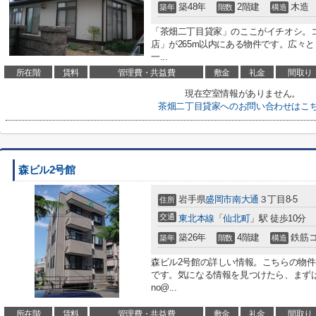
築48年
2階建
木造
築年
階数
構造
「茶畑二丁目貸家」のここがイチオシ。コ
店」が265m以内にある物件です。広々
一...
所在階
賃料
管理費・共益費
敷金
礼金
間取り
現在空室情報がありません。
茶畑二丁目貸家へのお問い合わせはこ
森ビル2号館
岩手県
盛岡市
南大通
３丁目8-5
住所
交通
東北本線
「
仙北町
」駅 徒歩10分
築26年
4階建
鉄筋
築年
階数
構造
森ビル2号館の詳しい情報。こちらの物
です。気になる情報を見つけたら、まずはお電話0
no@...
所在階
賃料
管理費・共益費
敷金
礼金
間取り