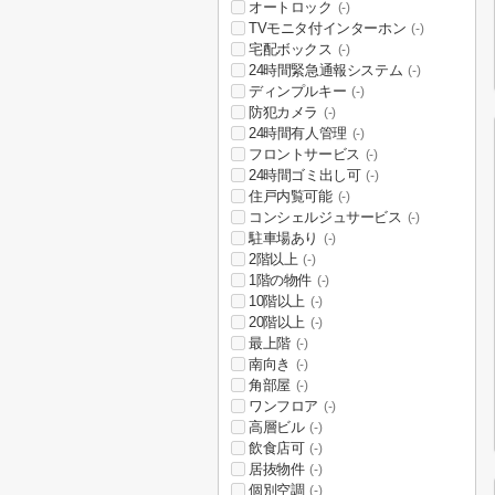
オートロック
(-)
TVモニタ付インターホン
(-)
宅配ボックス
(-)
24時間緊急通報システム
(-)
ディンプルキー
(-)
防犯カメラ
(-)
24時間有人管理
(-)
フロントサービス
(-)
24時間ゴミ出し可
(-)
住戸内覧可能
(-)
コンシェルジュサービス
(-)
駐車場あり
(-)
2階以上
(-)
1階の物件
(-)
10階以上
(-)
20階以上
(-)
最上階
(-)
南向き
(-)
角部屋
(-)
ワンフロア
(-)
高層ビル
(-)
飲食店可
(-)
居抜物件
(-)
個別空調
(-)