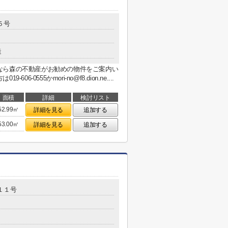
５号
造
なら森の不動産がお勧めの物件をご案内い
0555かmori-no@f8.dion.ne....
面積
詳細
検討リスト
52.99㎡
詳細を見る
追加する
53.00㎡
詳細を見る
追加する
１１号