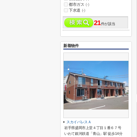
都市ガス
(-)
下水道
(-)
21
件が該当
新着物件
スカイパレスＡ
岩手県盛岡市上堂４丁目１番６７号
いわて銀河鉄道「青山」駅 徒歩14分