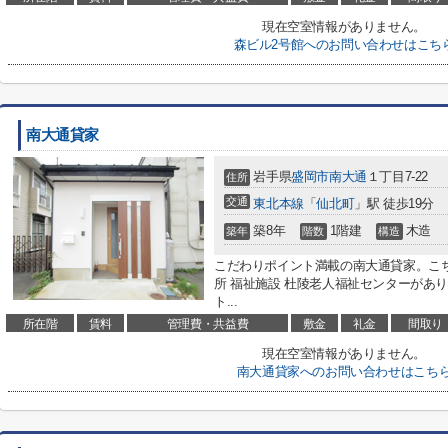
現在空室情報がありません。
森ビル2号館へのお問い合わせはこち
南大通貸家
岩手県
盛岡市
南大通
１丁目7-22
住所
交通
東北本線
「
仙北町
」駅 徒歩19分
築8年
1階建
木造
築年
階数
構造
こだわりポイント満載の南大通貸家。こち
所 福祉施設 杜陵老人福祉センターがあ
ト...
所在階
賃料
管理費・共益費
敷金
礼金
間取り
現在空室情報がありません。
南大通貸家へのお問い合わせはこち