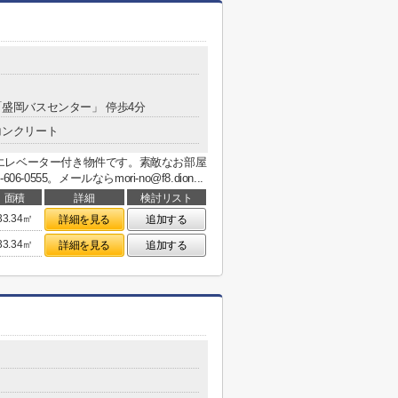
 「盛岡バスセンター」 停歩4分
コンクリート
エレベーター付き物件です。素敵なお部屋
555。メールならmori-no@f8.dion...
面積
詳細
検討リスト
33.34㎡
詳細を見る
追加する
33.34㎡
詳細を見る
追加する