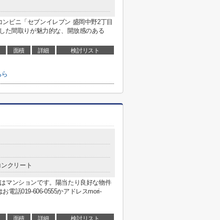
ンビニ「セブンイレブン 盛岡中野2丁目
とした間取りが魅力的な、開放感のある
面積
詳細
検討リスト
ちら
コンクリート
件はマンションです。陽当たり良好な物件
19-606-0555かアドレスmori-
面積
詳細
検討リスト