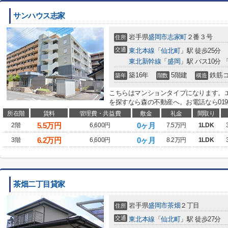
サンハウス志家
岩手県
盛岡市
志家町
２番３号
住所
交通
東北本線
「
仙北町
」駅 徒歩25分
東北新幹線
「
盛岡
」駅 バス10分
築16年
5階建
鉄筋
築年
階数
構造
こちらはマンションタイプになります。
を探すなら森の不動産へ。お電話なら019-606-0
所在階
賃料
管理費・共益費
敷金
礼金
間取り
5.5
万円
0ヶ月
2階
6,600円
7.5万円
1LDK
6.2
万円
0ヶ月
3階
6,600円
8.2万円
1LDK
茶畑二丁目貸家
岩手県
盛岡市
茶畑
２丁目
住所
交通
東北本線
「
仙北町
」駅 徒歩27分