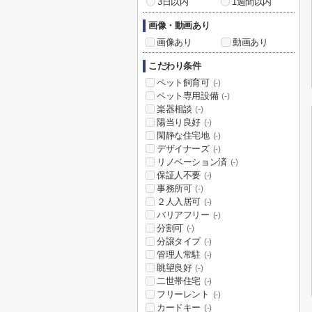
3日以内
1週間以内
画像・動画あり
画像あり
動画あり
こだわり条件
ペット飼育可
(-)
ペット専用設備
(-)
楽器相談
(-)
陽当り良好
(-)
閑静な住宅地
(-)
デザイナーズ
(-)
リノベーション済
(-)
保証人不要
(-)
事務所可
(-)
２人入居可
(-)
バリアフリー
(-)
分割可
(-)
分譲タイプ
(-)
管理人常駐
(-)
眺望良好
(-)
二世帯住宅
(-)
フリーレント
(-)
カードキー
(-)