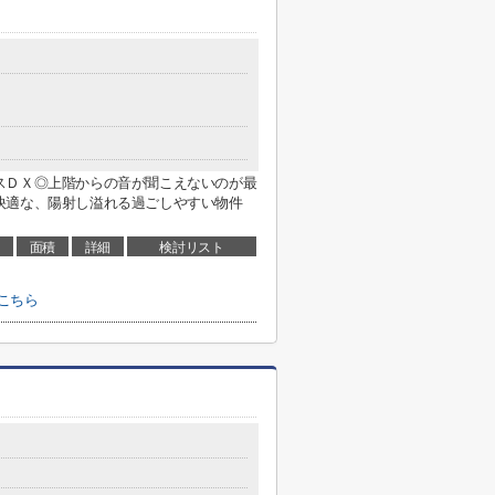
スＤＸ◎上階からの音が聞こえないのが最
快適な、陽射し溢れる過ごしやすい物件
面積
詳細
検討リスト
こちら