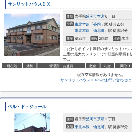
サンリットハウスＤＸ
岩手県
盛岡市
本宮
６丁目
住所
交通
東北本線
「
盛岡
」駅 徒歩28分
東北本線
「
仙北町
」駅 徒歩34分
築22年
2階建
木造
築年
階数
構造
こだわりポイント満載のサンリットハウ
上階の最大のメリットです◎室内環境も
で...
所在階
賃料
管理費・共益費
敷金
礼金
間取り
現在空室情報がありません。
サンリットハウスＤＸへのお問い合わせは
ベル・ド・ジュール
岩手県
盛岡市
茶畑
１丁目
住所
交通
東北本線
「
仙北町
」駅 徒歩26分