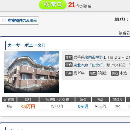
21
件が該当
並び順：
空室物件のみ表示
該当公
カーサ ボニータⅡ
岩手県
盛岡市
中野
１丁目２２－２
住所
交通
東北本線
「
仙北町
」駅 バス18分
築19年
2階建
木造
築年
階数
構造
所在階
賃料
管理費・共益費
敷金
礼金
間取り
4.6
万円
0ヶ月
1階
2,300円
6.6万円
1R