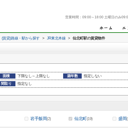
営業時間：
09:00～18:00 土曜日のみ09:0
(賃貸)路線・駅から探す
>
JR東北本線
>
仙北町駅の賃貸物件
面積
下限なし～上限なし
築年数
指定しない
間取り
指定なし
岩手飯岡
仙北町
盛岡
(2)
(19)