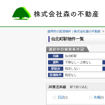
盛岡市の賃貸物件｜株式会社森の不動産
>
仙北町駅物件一覧
沿線
仙北町駅
賃料
下限なし～上限なし
駅徒歩
指定しない
設備条件
指定なし
JR東北本線
駅で絞り込む
日詰
矢幅
(1)
(5)