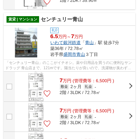
1階 / 2DK / 35.90㎡
センチュリー青山
賃貸 | マンション
礼0
6.5
7
万円～
万円
いわて銀河鉄道
「
青山
」駅 徒歩7分
築36年 / 72.78㎡
岩手県
盛岡市
青山
３丁目
「センチュリー青山」のここがイチオシ。薬や日用品を買うのに便利なサン
ドラッグ 青山店まで、121mです。陽当たりが良いので、洗濯物が臭わずに
乾きます。電車移動の多い方に嬉しい駅...
7
万
円
(管理費等：6,500円 )
2ヶ月
敷金
礼金
-
2階 / 3LDK / 72.78㎡
7
万
円
(管理費等：6,500円 )
2ヶ月
敷金
礼金
-
2階 / 3LDK / 72.78㎡