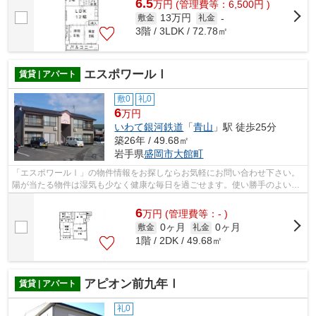
6.5
万
円
(管理費等：6,500円 )
13万円
敷金
礼金
-
3階 / 3LDK / 72.78㎡
エスポワールⅠ
賃貸 | アパート
敷0
礼0
6
万円
いわて銀河鉄道
「
青山
」駅 徒歩25分
築26年 / 49.68㎡
岩手県
盛岡市
大館町
「エスポワールⅠ」の物件情報をお探しならお気軽にお問い合わせ下さい。
陽が当たる物件は湿気も少なく健康な毎日を過ごせます。使い勝手のよい間
取りがポイントのアパートです。物件の...
6
万
円
(管理費等：- )
0ヶ月
0ヶ月
敷金
礼金
1階 / 2DK / 49.68㎡
アピオン前九年Ⅰ
賃貸 | アパート
礼0