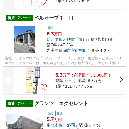
2階 / 1DK / 47.54㎡
ベルオーブＴ－Ⅲ
賃貸 | アパート
敷0
6.3
万円
いわて銀河鉄道
「
青山
」駅 徒歩10分
築7年 / 47.66㎡
岩手県
盛岡市
安倍館町
１９番４２号
当社イチオシの物件の「ベルオーブＴ－Ⅲ」。ぜひ一度ご覧ください。2018
年築のコチラの物件は、落ち着きのある室内が魅力的です。新しい生活のス
タートにおすすめなのが、こちらのアパ...
6.3
万
円
(管理費等：2,300円 )
0ヶ月
8.3万円
敷金
礼金
1階 / 1LDK / 47.66㎡
グランツ エクセレント
賃貸 | アパート
敷0
礼0
5.7
万円
東北本線
「
盛岡
」駅 徒歩20分