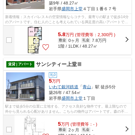
築9年 / 48.27㎡
岩手県
盛岡市
上堂
４丁目１番６７号
新着情報：スカイパレスＡの空室情報ならコチラ。最寄りの駅まで徒歩14分
のアパートです。住む人のことも考えられている満足度の高いアパートで
す。2017年築で、多くの方がご満足の物...
5.8
万
円
(管理費等：2,300円 )
0ヶ月
7.8万円
敷金
礼金
1階 / 1LDK / 48.27㎡
サンシティー上堂Ⅲ
賃貸 | アパート
礼0
5
万円
いわて銀河鉄道
「
青山
」駅 徒歩5分
築26年 / 47.54㎡
岩手県
盛岡市
上堂
１丁目
駅まで徒歩5分の位置に立地する、アクセス良好な物件です。最上階なので
外から見られる心配がありません。こちらの物件はアパートです。森の不動
産が取り扱っているのはいわて銀河鉄道...
5
万
円
(管理費等：- )
2ヶ月
敷金
礼金
-