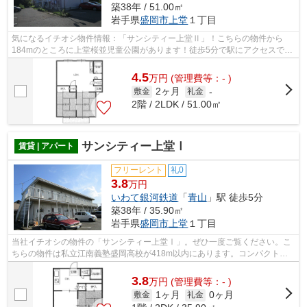
築38年 / 51.00㎡
岩手県
盛岡市
上堂
１丁目
気になるイチオシ物件情報：「サンシティー上堂Ⅱ」！こちらの物件から
184mのところに上堂桜並児童公園があります！徒歩5分で駅にアクセスでき
る物件です！レイアウトも変えやすいコン...
4.5
万
円
(管理費等：- )
2ヶ月
敷金
礼金
-
2階 / 2LDK / 51.00㎡
サンシティー上堂Ⅰ
賃貸 | アパート
フリーレント
礼0
3.8
万円
いわて銀河鉄道
「
青山
」駅 徒歩5分
築38年 / 35.90㎡
岩手県
盛岡市
上堂
１丁目
当社イチオシの物件の「サンシティー上堂Ⅰ」。ぜひ一度ご覧ください。こ
ちらの物件は私立江南義塾盛岡高校が418m以内にあります。コンパクトな
間取りで使い勝手のいいアパートになって...
3.8
万
円
(管理費等：- )
1ヶ月
0ヶ月
敷金
礼金