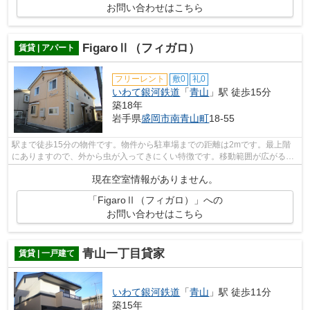
お問い合わせはこちら
FigaroⅡ（フィガロ）
賃貸 | アパート
フリーレント
敷0
礼0
いわて銀河鉄道
「
青山
」駅 徒歩15分
築18年
岩手県
盛岡市
南青山町
18-55
駅まで徒歩15分の物件です。物件から駐車場までの距離は2mです。最上階
にありますので、外から虫が入ってきにくい特徴です。移動範囲が広がる2
駅利用可能な物件です。できるだけ早めに...
現在空室情報がありません。
「FigaroⅡ（フィガロ）」への
お問い合わせはこちら
青山一丁目貸家
賃貸 | 一戸建て
いわて銀河鉄道
「
青山
」駅 徒歩11分
築15年