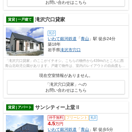
お問い合わせはこちら
滝沢穴口貸家
賃貸 | 一戸建て
礼0
いわて銀河鉄道
「
青山
」駅 徒歩24分
築18年
岩手県
滝沢市
穴口
「滝沢穴口貸家」のここがイチオシ。こちらの物件から439mのところに西
青山北幼児公園があります。戸建て物件は、室内のレイアウトの自由度も高
くお勧めです。森の不動産で賃貸戸建て...
現在空室情報がありません。
「滝沢穴口貸家」への
お問い合わせはこちら
サンシティー上堂Ⅱ
賃貸 | アパート
仲手無料
フリーレント
礼0
4.5
万円
いわて銀河鉄道
「
青山
」駅 徒歩5分