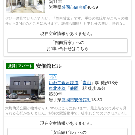
築11年
岩手県
盛岡市
館向町
40-39
ぜひ一度見ていただきたい、「館向貸家」です。手掛の松緑地がこちらの物
件から374mのところにあります。設備も間取りも申し分の無い、快適な住
環境のある戸建て物件です。平成26年築...
現在空室情報がありません。
「館向貸家」への
お問い合わせはこちら
安倍館ビル
賃貸 | アパート
礼0
いわて銀河鉄道
「
青山
」駅 徒歩13分
東北本線
「
盛岡
」駅 徒歩35分
築30年
岩手県
盛岡市
安倍館町
18-30
大坊幼児公園が物件から317mのところにあります。最上階なので外から見
られる心配がありません。好評の駅近物件で、徒歩13分でのアクセスが可能
です。落ち着いた街並みが魅力のアパー...
現在空室情報がありません。
「安倍館ビル」への