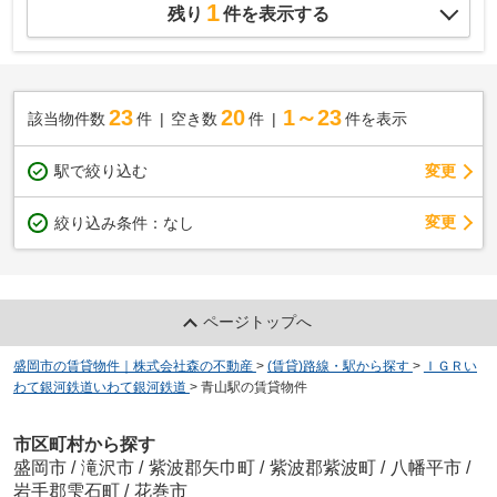
1
残り
件を表示する
23
20
1～23
該当物件数
件
空き数
件
件を表示
駅で絞り込む
変更
変更
絞り込み条件：
なし
ページトップへ
盛岡市の賃貸物件｜株式会社森の不動産
>
(賃貸)路線・駅から探す
>
ＩＧＲい
わて銀河鉄道いわて銀河鉄道
>
青山駅の賃貸物件
市区町村から探す
盛岡市
/
滝沢市
/
紫波郡矢巾町
/
紫波郡紫波町
/
八幡平市
/
岩手郡雫石町
/
花巻市