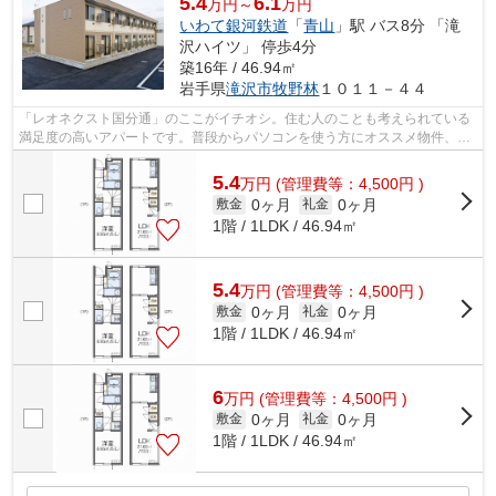
5.4
6.1
万円～
万円
いわて銀河鉄道
「
青山
」駅 バス8分 「滝
沢ハイツ」 停歩4分
築16年 / 46.94㎡
岩手県
滝沢市
牧野林
１０１１－４４
「レオネクスト国分通」のここがイチオシ。住む人のことも考えられている
満足度の高いアパートです。普段からパソコンを使う方にオススメ物件、ネ
ット回線導入済み。公開中の青山近く...
5.4
万
円
(管理費等：4,500円 )
0ヶ月
0ヶ月
敷金
礼金
1階 / 1LDK / 46.94㎡
5.4
万
円
(管理費等：4,500円 )
0ヶ月
0ヶ月
敷金
礼金
1階 / 1LDK / 46.94㎡
6
万
円
(管理費等：4,500円 )
0ヶ月
0ヶ月
敷金
礼金
1階 / 1LDK / 46.94㎡