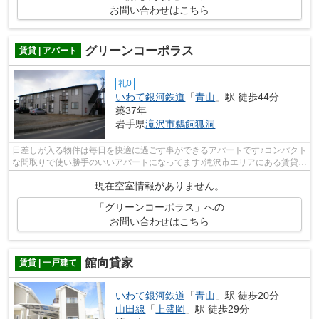
お問い合わせはこちら
グリーンコーポラス
賃貸 | アパート
礼0
いわて銀河鉄道
「
青山
」駅 徒歩44分
築37年
岩手県
滝沢市
鵜飼狐洞
日差しが入る物件は毎日を快適に過ごす事ができるアパートです♪コンパクト
な間取りで使い勝手のいいアパートになってます♪滝沢市エリアにある賃貸情
報のことなら、地域に密着した当社...
現在空室情報がありません。
「グリーンコーポラス」への
お問い合わせはこちら
館向貸家
賃貸 | 一戸建て
いわて銀河鉄道
「
青山
」駅 徒歩20分
山田線
「
上盛岡
」駅 徒歩29分