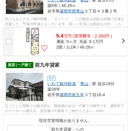
築8年 / 48.28㎡
岩手県
盛岡市
西青山
３丁目４３番２号
気になるイチオシ物件情報：「オリーブ」。この物件は内観も綺麗で設備も
充実した、平成29年築となっています。新しい生活にお勧めなのが、こちら
のアパートです。アクセス良好で快適...
5.4
万
円
(管理費等：2,300円 )
0ヶ月
8.1万円
敷金
礼金
2階 / 1LDK / 48.28㎡
前九年貸家
賃貸 | 一戸建て
礼0
いわて銀河鉄道
「
青山
」駅 徒歩18分
築39年
岩手県
盛岡市
前九年
３丁目18-4
広々とした間取りが魅力的な、開放感のある一戸建ての物件です。盛岡市で
のマイホーム購入を、是非森の不動産でご検討ください。mori-
no@f8.dion.ne.jpまで気になる事をご連絡下さい。
現在空室情報がありません。
「前九年貸家」への