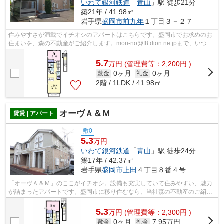
いわて銀河鉄道
「
青山
」駅 徒歩21分
築21年 / 41.98㎡
岩手県
盛岡市
前九年
１丁目３－２７
住みやすさが満載でイチオシのアパートはこちらです。盛岡市でお求めのお
住まいを、森の不動産がご紹介します。mori-no@f8.dion.ne.jpまで、いつで
もお問い合わせ下さい。
5.7
万
円
(管理費等：2,200円 )
0ヶ月
0ヶ月
敷金
礼金
2階 / 1LDK / 41.98㎡
オーヴＡ＆Ｍ
賃貸 | アパート
敷0
5.3
万円
いわて銀河鉄道
「
青山
」駅 徒歩24分
築17年 / 42.37㎡
岩手県
盛岡市
上田
４丁目８番４号
「オーヴＡ＆Ｍ」のここがイチオシ。設備も充実していて住みやすい、魅力
が詰まったアパートです。盛岡市に移り住むなら、当社森の不動産のご紹介
する物件からどうぞ。お問い合わせは0...
5.3
万
円
(管理費等：2,300円 )
0ヶ月
7.95万円
敷金
礼金