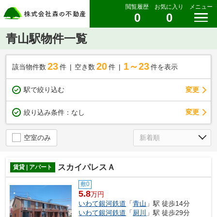
閲覧履歴
お気に入り
メニュー
0
0
青山駅物件一覧
23
20
1～23
該当物件数
件
空き数
件
件を表示
駅で絞り込む
変更
変更
絞り込み条件：
なし
空室のみ
スカイパレスＡ
賃貸 | アパート
敷0
5.8
万円
いわて銀河鉄道
「
青山
」駅 徒歩14分
いわて銀河鉄道
「
厨川
」駅 徒歩29分