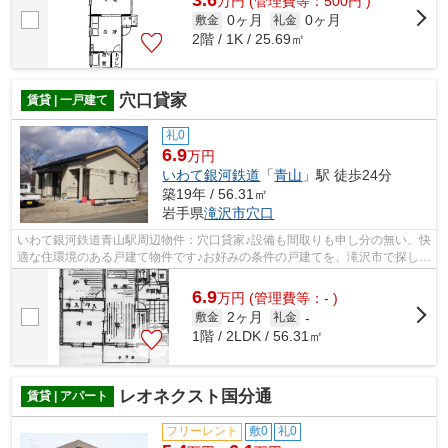
3.6
万
円
(管理費等：500円 )
0ヶ月
0ヶ月
敷金
礼金
2階 / 1K / 25.69㎡
穴口貸家
賃貸 | 一戸建て
礼0
6.9
万円
いわて銀河鉄道
「
青山
」駅 徒歩24分
築19年 / 56.31㎡
岩手県
滝沢市
穴口
いわて銀河鉄道青山駅周辺物件：穴口貸家♪設備も間取りも申し分の無い、快
適な住環境のある戸建て物件です♪お好みの条件の戸建てを、滝沢市で探しま
しょう♪森の不動産へご連絡の際は、...
6.9
万
円
(管理費等：- )
2ヶ月
敷金
礼金
-
1階 / 2LDK / 56.31㎡
レオネクスト国分通
賃貸 | アパート
フリーレント
敷0
礼0