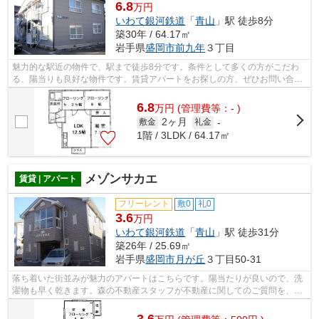
6.8
万円
いわて銀河鉄道
「
青山
」駅 徒歩8分
築30年 / 64.17㎡
岩手県
盛岡市
前九年
３丁目
魅力的な駅近の物件で、駅まで徒歩8分です。条件として多くの方がこだわ
る、陽当りも良好な物件です。賃貸アパートをお探しの方、ぜひお問い合わ
せください。盛岡市で新しい住環境をお...
6.8
万
円
(管理費等：- )
2ヶ月
敷金
礼金
-
1階 / 3LDK / 64.17㎡
メゾンサカエ
賃貸 | アパート
フリーレント
敷0
礼0
3.6
万円
いわて銀河鉄道
「
青山
」駅 徒歩31分
築26年 / 25.69㎡
岩手県
盛岡市
月が丘
３丁目50-31
落ち着いた街並みが魅力のアパートはこちらです。陽当たりが良いので、洗
濯物も早く乾きます。森の不動産スタッフが不動産に関してのご質問を、丁
寧にお応え致します。019-606-0555/mo...