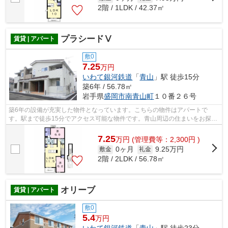
2階 / 1LDK / 42.37㎡
プラシードⅤ
賃貸 | アパート
敷0
7.25
万円
いわて銀河鉄道
「
青山
」駅 徒歩15分
築6年 / 56.78㎡
岩手県
盛岡市
南青山町
１０番２６号
築6年の設備が充実した物件となっています。こちらの物件はアパートで
す。駅まで徒歩15分でアクセス可能な物件です。青山周辺の住まいをお探し
の方は森の不動産にお任せを！地域に特化...
7.25
万
円
(管理費等：2,300円 )
0ヶ月
9.25万円
敷金
礼金
2階 / 2LDK / 56.78㎡
オリーブ
賃貸 | アパート
敷0
5.4
万円
いわて銀河鉄道
「
青山
」駅 徒歩23分