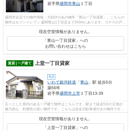
岩手県
盛岡市
青山
１丁目
盛岡市近辺での物件情報：大好評のあの物件「青山一丁目貸家」。こちらの
物件はセブンイレブン 盛岡青山1丁目店まで343mにあります。コチラの戸建
て物件は周辺環境も良く、子育てにも...
現在空室情報がありません。
「青山一丁目貸家」への
お問い合わせはこちら
上堂一丁目貸家
賃貸 | 一戸建て
礼0
いわて銀河鉄道
「
青山
」駅 徒歩5分
築56年
岩手県
盛岡市
上堂
１丁目13-39
広々とした室内のある一戸建て物件はこちらです。駅まで徒歩5分の立地が
魅力的な、利便性の高い物件です。こちらは自走式駐車場付きの物件です。
盛岡市で、森の不動産が数多くの戸建て...
現在空室情報がありません。
「上堂一丁目貸家」への