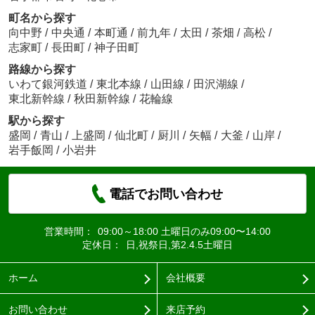
町名から探す
向中野
/
中央通
/
本町通
/
前九年
/
太田
/
茶畑
/
高松
/
志家町
/
長田町
/
神子田町
路線から探す
いわて銀河鉄道
/
東北本線
/
山田線
/
田沢湖線
/
東北新幹線
/
秋田新幹線
/
花輪線
駅から探す
盛岡
/
青山
/
上盛岡
/
仙北町
/
厨川
/
矢幅
/
大釜
/
山岸
/
岩手飯岡
/
小岩井
電話でお問い合わせ
営業時間：
09:00～18:00 土曜日のみ09:00〜14:00
定休日：
日,祝祭日,第2.4.5土曜日
ホーム
会社概要
お問い合わせ
来店予約