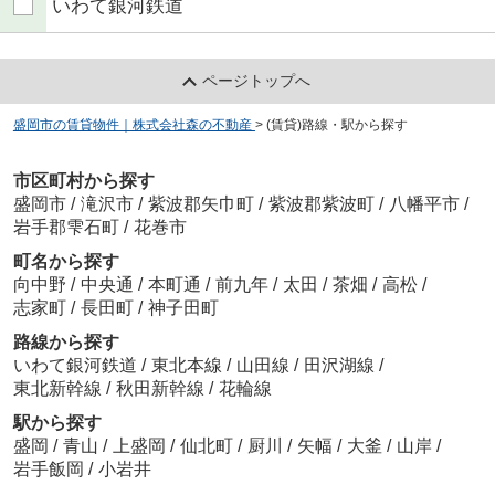
いわて銀河鉄道
ページトップへ
盛岡市の賃貸物件｜株式会社森の不動産
>
(賃貸)路線・駅から探す
市区町村から探す
盛岡市
/
滝沢市
/
紫波郡矢巾町
/
紫波郡紫波町
/
八幡平市
/
岩手郡雫石町
/
花巻市
町名から探す
向中野
/
中央通
/
本町通
/
前九年
/
太田
/
茶畑
/
高松
/
志家町
/
長田町
/
神子田町
路線から探す
いわて銀河鉄道
/
東北本線
/
山田線
/
田沢湖線
/
東北新幹線
/
秋田新幹線
/
花輪線
駅から探す
盛岡
/
青山
/
上盛岡
/
仙北町
/
厨川
/
矢幅
/
大釜
/
山岸
/
岩手飯岡
/
小岩井