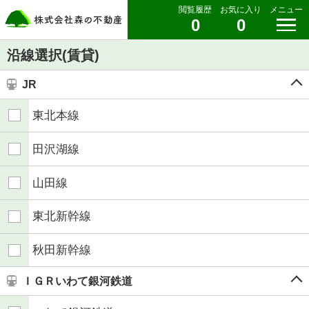
閲覧履歴
お気に入り
メニュー
0
0
沿線選択(賃貸)
JR
東北本線
田沢湖線
山田線
東北新幹線
秋田新幹線
ＩＧＲいわて銀河鉄道