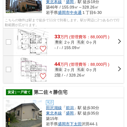
東北本線
「
盛岡
」駅 徒歩18分
築46年 / 155.09㎡～328.26㎡
岩手県
盛岡市
中央通
１丁目6-30
こちらの物件は駅まで徒歩で11分で到着します。駅が周辺に2つあるので行
動範囲が広がります。
33
万
円
(管理費等：88,000円 )
2ヶ月
0ヶ月
敷金
礼金
- / - / 155.09㎡
44
万
円
(管理費等：88,000円 )
2ヶ月
0ヶ月
敷金
礼金
2階 / - / 328.26㎡
第二佐々勝住宅
賃貸 | 一戸建て
礼0
田沢湖線
「
前潟
」駅 徒歩30分
東北本線
「
盛岡
」駅 徒歩35分
築15年
岩手県
盛岡市
下太田
沢田44-1