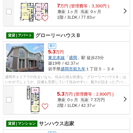
7
万
円
(管理費等：3,300円 )
1ヶ月
0ヶ月
敷金
礼金
1階 / 3LDK / 77.83㎡
グローリーハウスＢ
賃貸 | アパート
敷0
5.3
万円
東北本線
「
盛岡
」駅 徒歩23分
築19年 / 42.37㎡
岩手県
盛岡市
前九年
１丁目５－３４
盛岡市エリアでの住まいなら、住み心地も快適な「グローリーハウスＢ」は
いかがでしょうか。設備も充実していて住みやすい、魅力が詰まったアパー
トです。盛岡市エリアにある物件のこ...
5.3
万
円
(管理費等：2,800円 )
0ヶ月
7.3万円
敷金
礼金
2階 / 1LDK / 42.37㎡
サンハウス志家
賃貸 | マンション