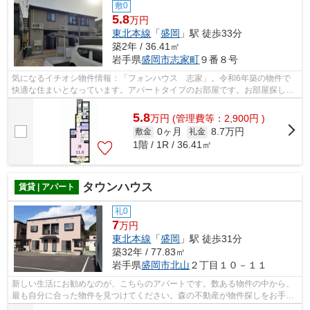
敷0
5.8
万円
東北本線
「
盛岡
」駅 徒歩33分
築2年 / 36.41㎡
岩手県
盛岡市
志家町
９番８号
気になるイチオシ物件情報：「フォンハウス 志家」。令和6年築の物件で
快適な住まいとなっています。アパートタイプのお部屋です。お部屋探しは
森の不動産の経験豊かなスタッフがサポ...
5.8
万
円
(管理費等：2,900円 )
0ヶ月
8.7万円
敷金
礼金
1階 / 1R / 36.41㎡
タウンハウス
賃貸 | アパート
礼0
7
万円
東北本線
「
盛岡
」駅 徒歩31分
築32年 / 77.83㎡
岩手県
盛岡市
北山
２丁目１０－１１
新しい生活にお勧めなのが、こちらのアパートです。数ある物件の中から、
最も自分に合った物件を見つけてください。森の不動産が物件探しをお手伝
い致しますので、まずはご連絡をお待...