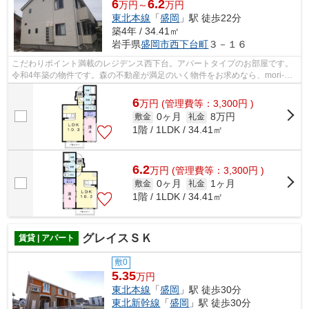
6
6.2
万円～
万円
東北本線
「
盛岡
」駅 徒歩22分
築4年 / 34.41㎡
岩手県
盛岡市
西下台町
３－１６
こだわりポイント満載のレジデンス西下台。アパートタイプのお部屋です。
令和4年築の物件です。森の不動産が満足のいく物件をお求めなら、mori-
no@f8.dion.ne.jpまでご連絡下さい。盛...
6
万
円
(管理費等：3,300円 )
0ヶ月
8万円
敷金
礼金
1階 / 1LDK / 34.41㎡
6.2
万
円
(管理費等：3,300円 )
0ヶ月
1ヶ月
敷金
礼金
1階 / 1LDK / 34.41㎡
グレイスＳＫ
賃貸 | アパート
敷0
5.35
万円
東北本線
「
盛岡
」駅 徒歩30分
東北新幹線
「
盛岡
」駅 徒歩30分