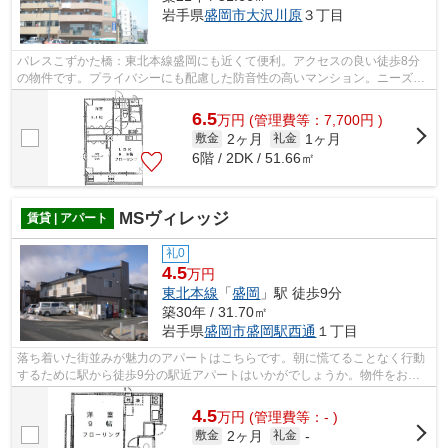
岩手県
盛岡市
大沢川原
３丁目
パレスこずかた橋：東北本線盛岡にも近くて便利。アクセスの良い徒歩8分
の物件です。プライバシーにも配慮した防音性の高いマンション。ニーズの
高い、陽当たり環境良好な物件です。つ...
6.5
万
円
(管理費等：7,700円 )
2ヶ月
1ヶ月
敷金
礼金
6階 / 2DK / 51.66㎡
MSヴィレッジ
賃貸 | アパート
礼0
4.5
万円
東北本線
「
盛岡
」駅 徒歩9分
築30年 / 31.70㎡
岩手県
盛岡市
盛岡駅西通
１丁目
落ち着いた街並みが魅力のアパートはこちらです。朝に慌てることなく行動
するために駅から徒歩9分の駅近アパートはいかがでしょうか。物件をお探
しなら、当社が取り扱う物件情報から探...
4.5
万
円
(管理費等：- )
2ヶ月
敷金
礼金
-