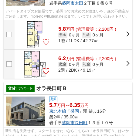
岩手県
盛岡市
太田
２丁目８番６号
アパートタイプのお部屋です。盛岡市でお求めのお住まいを、森の不動産が
ご紹介します。mori-no@f8.dion.ne.jpまで、いつでもお問い合わせ下さい。
5.8
万
円
(管理費等：2,200円 )
0ヶ月
0ヶ月
敷金
礼金
1階 / 1LDK / 42.77㎡
6.2
万
円
(管理費等：2,200円 )
0ヶ月
0ヶ月
敷金
礼金
2階 / 2DK / 49.19㎡
オラ長田町Ｂ
賃貸 | アパート
敷0
5.7
6.35
万円～
万円
東北本線
「
盛岡
」駅 徒歩16分
築2年 / 35.00㎡
岩手県
盛岡市
長田町
１３番１０号
新生活を失敗せず、スタートさせたいならこちらの「オラ長田町Ｂ」はいか