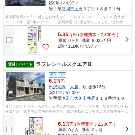
築9年 / 44.97㎡
岩手県
盛岡市
太田
３丁目１８番２１号
盛岡駅周辺への引っ越しをお考えなら「グレイスＳＫ」。こちらの物件はア
パートです。築9年のアパート。盛岡周辺で快適な暮らしをしたいとお考え
でしたら、当社オススメ物件をご覧下さ...
5.35
万
円
(管理費等：2,300円 )
0ヶ月
8.025万円
敷金
礼金
2階 / 1LDK / 44.97㎡
ラフレシールスクエアＢ
賃貸 | アパート
敷0
礼0
6.1
万円
田沢湖線
「
大釜
」駅 徒歩12分
築21年 / 57.02㎡
岩手県
滝沢市
大釜土井尻
１１８番地１９
住む人のことも考えられている満足度の高いアパートです。駅まで歩いて12
分ほどの、魅力的な立地の物件です。森の不動産は大釜周辺の賃貸物件を豊
富に取り扱っており、お客様のご希望...
6.1
万
円
(管理費等：2,200円 )
0ヶ月
0ヶ月
敷金
礼金