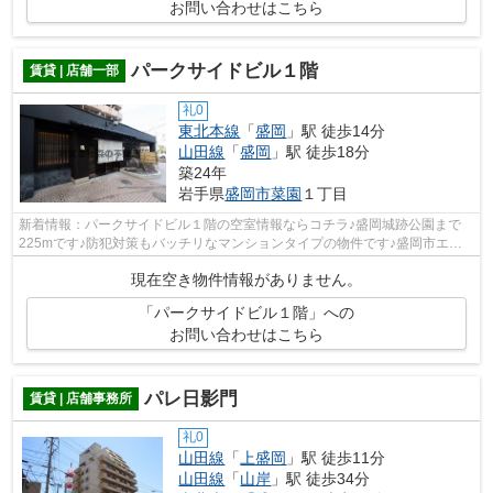
お問い合わせはこちら
パークサイドビル１階
賃貸 | 店舗一部
礼0
東北本線
「
盛岡
」駅 徒歩14分
山田線
「
盛岡
」駅 徒歩18分
築24年
岩手県
盛岡市
菜園
１丁目
新着情報：パークサイドビル１階の空室情報ならコチラ♪盛岡城跡公園まで
225mです♪防犯対策もバッチリなマンションタイプの物件です♪盛岡市エリ
アの物件情報を森の不動産と森の不動産は...
現在空き物件情報がありません。
「パークサイドビル１階」への
お問い合わせはこちら
パレ日影門
賃貸 | 店舗事務所
礼0
山田線
「
上盛岡
」駅 徒歩11分
山田線
「
山岸
」駅 徒歩34分