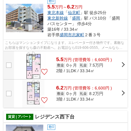
敷0
5.5
6.2
万円～
万円
東北本線
「
仙北町
」駅 徒歩25分
東北新幹線
「
盛岡
」駅 バス10分 「盛岡
バスセンター」 停歩4分
築16年 / 33.34㎡
岩手県
盛岡市
志家町
２番３号
こちらはマンションタイプになります。エレベーター付き物件です。素敵な
お部屋を探すなら森の不動産へ。お電話なら019-606-0555。メールなら
mori-no@f8.dion.ne.jp。ご連絡お待ちして...
5.5
万
円
(管理費等：6,600円 )
0ヶ月
7.5万円
敷金
礼金
2階 / 1LDK / 33.34㎡
6.2
万
円
(管理費等：6,600円 )
0ヶ月
8.2万円
敷金
礼金
3階 / 1LDK / 33.34㎡
レジデンス西下台
賃貸 | アパート
敷0