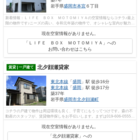
築7年
岩手県
盛岡市
本宮
６丁目
新着情報：ＬＩＦＥ ＢＯＸ ＭＯＴＯＭＩＹＡの空室情報ならコチラ♪最上
階の物件です♪ニーズの高い、令和元年築の物件で、オシャレな室内が魅力的
♪こちらの物件はアパートです♪あな...
現在空室情報がありません。
「ＬＩＦＥ ＢＯＸ ＭＯＴＯＭＩＹＡ」への
お問い合わせはこちら
北夕顔瀬貸家
賃貸 | 一戸建て
東北本線
「
盛岡
」駅 徒歩16分
東北本線
「
盛岡
」駅 徒歩17分
築37年
岩手県
盛岡市
北夕顔瀬町
コチラの戸建て物件は周辺環境も良く、子育てにもうってつけです。森の不
動産のスタッフが、賃貸物件探しをお手伝いします。まずは019-606-0555か
mori-no@f8.dion.ne.jpまでご連絡くだ...
現在空室情報がありません。
「北夕顔瀬貸家」への