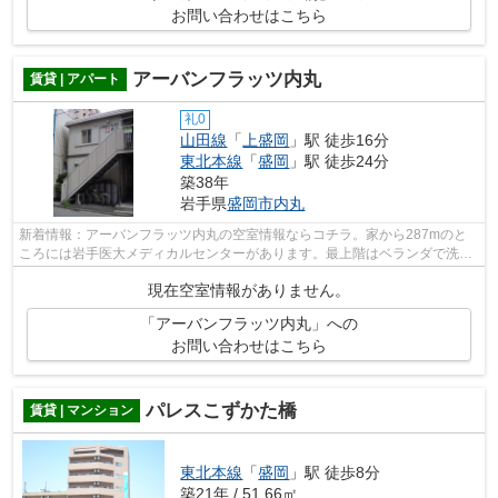
お問い合わせはこちら
アーバンフラッツ内丸
賃貸 | アパート
礼0
山田線
「
上盛岡
」駅 徒歩16分
東北本線
「
盛岡
」駅 徒歩24分
築38年
岩手県
盛岡市
内丸
新着情報：アーバンフラッツ内丸の空室情報ならコチラ。家から287mのと
ころには岩手医大メディカルセンターがあります。最上階はベランダで洗濯
もの干す時通りから姿を見られにくいで...
現在空室情報がありません。
「アーバンフラッツ内丸」への
お問い合わせはこちら
パレスこずかた橋
賃貸 | マンション
東北本線
「
盛岡
」駅 徒歩8分
築21年 / 51.66㎡