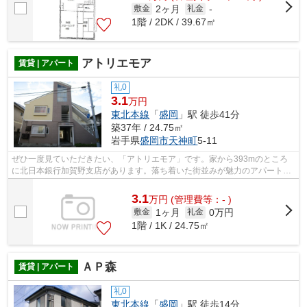
2ヶ月
敷金
礼金
-
1階 / 2DK / 39.67㎡
アトリエモア
賃貸 | アパート
礼0
3.1
万円
東北本線
「
盛岡
」駅 徒歩41分
築37年 / 24.75㎡
岩手県
盛岡市
天神町
5-11
ぜひ一度見ていただきたい、「アトリエモア」です。家から393mのところ
に北日本銀行加賀野支店があります。落ち着いた街並みが魅力のアパートは
こちらです。光回線を繋げていますので...
3.1
万
円
(管理費等：- )
1ヶ月
0万円
敷金
礼金
1階 / 1K / 24.75㎡
ＡＰ森
賃貸 | アパート
礼0
東北本線
「
盛岡
」駅 徒歩14分