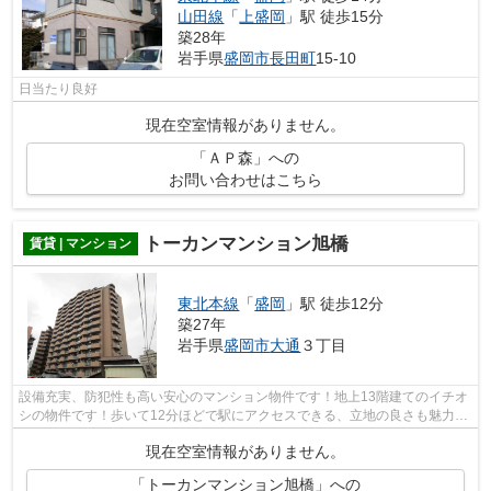
山田線
「
上盛岡
」駅 徒歩15分
築28年
岩手県
盛岡市
長田町
15-10
日当たり良好
現在空室情報がありません。
「ＡＰ森」への
お問い合わせはこちら
トーカンマンション旭橋
賃貸 | マンション
東北本線
「
盛岡
」駅 徒歩12分
築27年
岩手県
盛岡市
大通
３丁目
設備充実、防犯性も高い安心のマンション物件です！地上13階建てのイチオ
シの物件です！歩いて12分ほどで駅にアクセスできる、立地の良さも魅力の
物件です！こちらはエレベーター2基付...
現在空室情報がありません。
「トーカンマンション旭橋」への