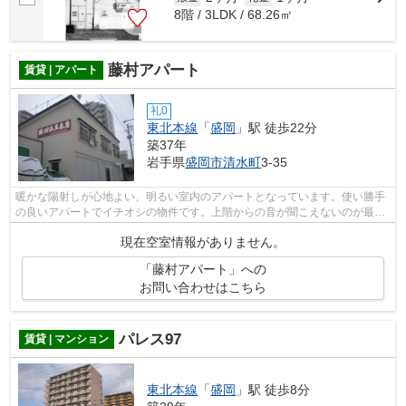
8階 / 3LDK / 68.26㎡
藤村アパート
賃貸 | アパート
礼0
東北本線
「
盛岡
」駅 徒歩22分
築37年
岩手県
盛岡市
清水町
3-35
暖かな陽射しが心地よい、明るい室内のアパートとなっています。使い勝手
の良いアパートでイチオシの物件です。上階からの音が聞こえないのが最上
階の最大のメリットです。まだ気にな...
現在空室情報がありません。
「藤村アパート」への
お問い合わせはこちら
パレス97
賃貸 | マンション
東北本線
「
盛岡
」駅 徒歩8分