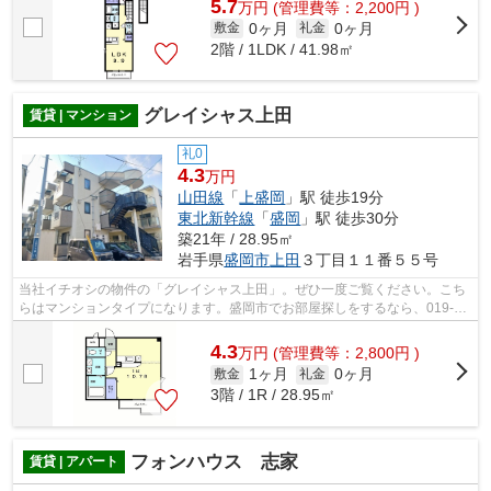
5.7
万
円
(管理費等：2,200円 )
0ヶ月
0ヶ月
敷金
礼金
2階 / 1LDK / 41.98㎡
グレイシャス上田
賃貸 | マンション
礼0
4.3
万円
山田線
「
上盛岡
」駅 徒歩19分
東北新幹線
「
盛岡
」駅 徒歩30分
築21年 / 28.95㎡
岩手県
盛岡市
上田
３丁目１１番５５号
当社イチオシの物件の「グレイシャス上田」。ぜひ一度ご覧ください。こち
らはマンションタイプになります。盛岡市でお部屋探しをするなら、019-
606-0555やmori-no@f8.dion.ne.jpからご...
4.3
万
円
(管理費等：2,800円 )
1ヶ月
0ヶ月
敷金
礼金
3階 / 1R / 28.95㎡
フォンハウス 志家
賃貸 | アパート