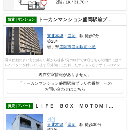
2階 / 1K / 31.70㎡
トーカンマンション盛岡駅前プラザ壱番館
賃貸 | マンション
東北本線
「
盛岡
」駅 徒歩7分
築28年
岩手県
盛岡市
盛岡駅前北通
電車移動の多い方に嬉しい駅から徒歩7分の物件です◎こちらの物件にはエ
レベーターが付いています◎外装にこだわったオシャレなデザインのマンシ
ョンです◎弊社では東北本線盛岡周辺の物...
現在空室情報がありません。
「トーカンマンション盛岡駅前プラザ壱番館」への
お問い合わせはこちら
ＬＩＦＥ ＢＯＸ ＭＯＴＯＭＩＹＡ
賃貸 | アパート
礼0
東北本線
「
盛岡
」駅 徒歩30分