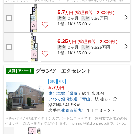
がでしょうか。こちらの物件はアパートです。清潔感のある室内が魅力的な
令和5年築の物件となっており、一押し...
5.7
万
円
(管理費等：2,300円 )
0ヶ月
8.55万円
敷金
礼金
1階 / 1K / 35.00㎡
6.35
万
円
(管理費等：2,300円 )
0ヶ月
9.525万円
敷金
礼金
1階 / 1K / 35.00㎡
グランツ エクセレント
賃貸 | アパート
敷0
礼0
5.7
万円
東北本線
「
盛岡
」駅 徒歩20分
いわて銀河鉄道
「
青山
」駅 徒歩21分
築21年 / 41.98㎡
岩手県
盛岡市
前九年
１丁目３－２７
住みやすさが満載でイチオシのアパートはこちらです。盛岡市でお求めのお
住まいを、森の不動産がご紹介します。mori-no@f8.dion.ne.jpまで、いつで
もお問い合わせ下さい。