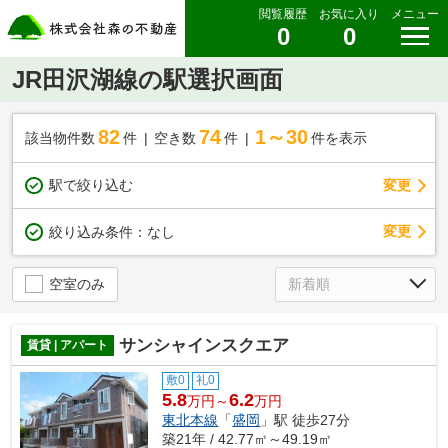
閲覧履歴
お気に入り
メニュー
0
0
JR田沢湖線の駅選択画面
82
74
1～30
該当物件数
件
空き数
件
件を表示
駅で絞り込む
変更
変更
絞り込み条件：
なし
空室のみ
サンシャインスクエア
賃貸 | アパート
敷0
礼0
5.8
6.2
万円～
万円
東北本線
「
盛岡
」駅 徒歩27分
築21年 / 42.77㎡～49.19㎡