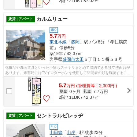
2階 / 2LDK / 57.02㎡
カルムリュー
賃貸 | アパート
敷0
5.7
万円
東北本線
「
盛岡
」駅 バス8分 「孝仁病院
前」 停歩5分
築19年 / 42.37㎡
岩手県
盛岡市
太田
５丁目１１番５３号
化粧品や洗面道具といった小物もスッキリまとめて収納できる独立洗面台が
あります。来客時にはTVインターホンを使用して訪問者の顔を確認すること
がきるので安心感があります。室温を...
5.7
万
円
(管理費等：2,300円 )
0ヶ月
7.7万円
敷金
礼金
2階 / 1LDK / 42.37㎡
セントラルビレッヂ
賃貸 | アパート
礼0
山田線
「
山岸
」駅 徒歩23分