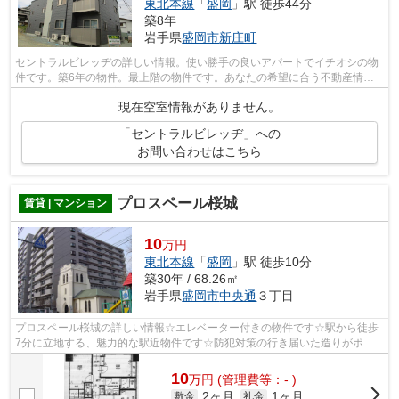
東北本線
「
盛岡
」駅 徒歩44分
築8年
岩手県
盛岡市
新庄町
セントラルビレッヂの詳しい情報。使い勝手の良いアパートでイチオシの物
件です。築6年の物件。最上階の物件です。あなたの希望に合う不動産情報
を、経験と知識の豊富な森の不動産スタ...
現在空室情報がありません。
「セントラルビレッヂ」への
お問い合わせはこちら
プロスペール桜城
賃貸 | マンション
10
万円
東北本線
「
盛岡
」駅 徒歩10分
築30年 / 68.26㎡
岩手県
盛岡市
中央通
３丁目
プロスペール桜城の詳しい情報☆エレベーター付きの物件です☆駅から徒歩
7分に立地する、魅力的な駅近物件です☆防犯対策の行き届いた造りがポイ
ント☆当社スタッフが地域の賃貸情報をご提...
10
万
円
(管理費等：- )
2ヶ月
1ヶ月
敷金
礼金