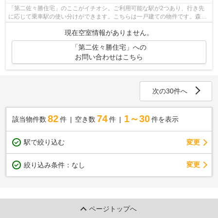
「第二佐々勝住宅」のここがイチオシ。ご利用可能な駅が2つあり、行き先
に応じて乗車駅の使い分けができます。こちらは一戸建ての物件です。森の
不動産が盛岡市で公開している一戸建て...
現在空室情報がありません。
「第二佐々勝住宅」への
お問い合わせはこちら
次の30件へ
82
74
1～30
該当物件数
件
空き数
件
件を表示
駅で絞り込む
変更
変更
絞り込み条件：
なし
ページトップへ