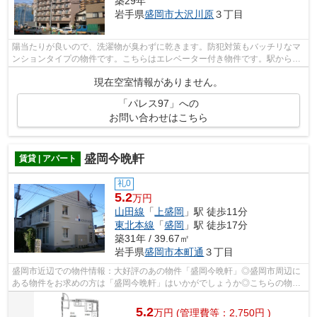
築29年
岩手県
盛岡市
大沢川原
３丁目
陽当たりが良いので、洗濯物が臭わずに乾きます。防犯対策もバッチリなマ
ンションタイプの物件です。こちらはエレベーター付き物件です。駅から徒
歩8分にある物件なので、電車利用が多...
現在空室情報がありません。
「パレス97」への
お問い合わせはこちら
盛岡今晩軒
賃貸 | アパート
礼0
5.2
万円
山田線
「
上盛岡
」駅 徒歩11分
東北本線
「
盛岡
」駅 徒歩17分
築31年 / 39.67㎡
岩手県
盛岡市
本町通
３丁目
盛岡市近辺での物件情報：大好評のあの物件「盛岡今晩軒」◎盛岡市周辺に
ある物件をお求めの方は「盛岡今晩軒」はいかがでしょうか◎こちらの物件
はアパートです◎高速インターネットの回...
5.2
万
円
(管理費等：2,750円 )