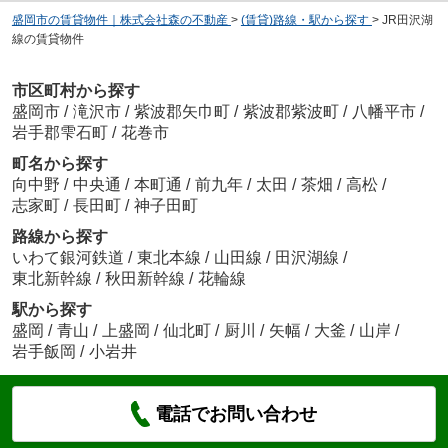
盛岡市の賃貸物件｜株式会社森の不動産
>
(賃貸)路線・駅から探す
>
JR田沢湖
線の賃貸物件
市区町村から探す
盛岡市
/
滝沢市
/
紫波郡矢巾町
/
紫波郡紫波町
/
八幡平市
/
岩手郡雫石町
/
花巻市
町名から探す
向中野
/
中央通
/
本町通
/
前九年
/
太田
/
茶畑
/
高松
/
志家町
/
長田町
/
神子田町
路線から探す
いわて銀河鉄道
/
東北本線
/
山田線
/
田沢湖線
/
東北新幹線
/
秋田新幹線
/
花輪線
駅から探す
盛岡
/
青山
/
上盛岡
/
仙北町
/
厨川
/
矢幅
/
大釜
/
山岸
/
岩手飯岡
/
小岩井
電話でお問い合わせ