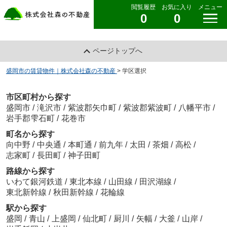
閲覧履歴
お気に入り
メニュー
0
0
ページトップへ
盛岡市の賃貸物件｜株式会社森の不動産
>
学区選択
市区町村から探す
盛岡市
/
滝沢市
/
紫波郡矢巾町
/
紫波郡紫波町
/
八幡平市
/
岩手郡雫石町
/
花巻市
町名から探す
向中野
/
中央通
/
本町通
/
前九年
/
太田
/
茶畑
/
高松
/
志家町
/
長田町
/
神子田町
路線から探す
いわて銀河鉄道
/
東北本線
/
山田線
/
田沢湖線
/
東北新幹線
/
秋田新幹線
/
花輪線
駅から探す
盛岡
/
青山
/
上盛岡
/
仙北町
/
厨川
/
矢幅
/
大釜
/
山岸
/