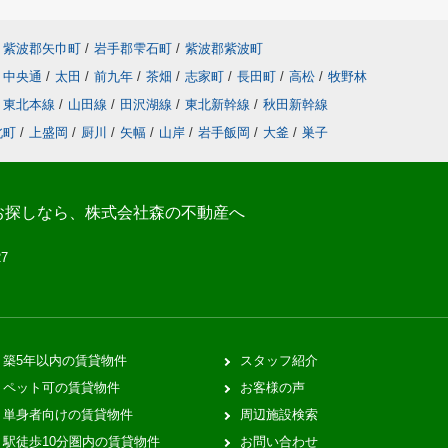
紫波郡矢巾町
/
岩手郡雫石町
/
紫波郡紫波町
中央通
/
太田
/
前九年
/
茶畑
/
志家町
/
長田町
/
高松
/
牧野林
東北本線
/
山田線
/
田沢湖線
/
東北新幹線
/
秋田新幹線
北町
/
上盛岡
/
厨川
/
矢幅
/
山岸
/
岩手飯岡
/
大釜
/
巣子
お探しなら、株式会社森の不動産へ
27
築5年以内の賃貸物件
スタッフ紹介
ペット可の賃貸物件
お客様の声
単身者向けの賃貸物件
周辺施設検索
駅徒歩10分圏内の賃貸物件
お問い合わせ