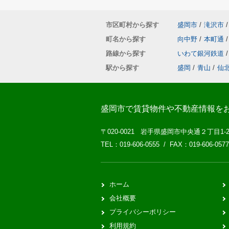
市区町村から探す
盛岡市
/
滝沢市
/
町名から探す
向中野
/
本町通
/
路線から探す
いわて銀河鉄道
/
駅から探す
盛岡
/
青山
/
仙
盛岡市で賃貸物件や不動産情報を
〒020-0021 岩手県盛岡市中央通２丁目1-
TEL：019-606-0555 / FAX：019-606-0577
ホーム
会社概要
プライバシーポリシー
利用規約