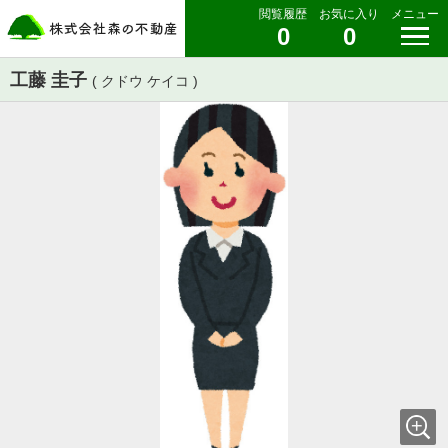
閲覧履歴
お気に入り
メニュー
0
0
工藤 圭子
( クドウ ケイコ )