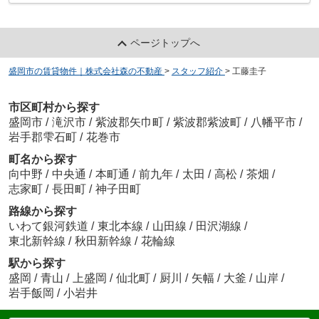
ページトップへ
盛岡市の賃貸物件｜株式会社森の不動産
>
スタッフ紹介
>
工藤圭子
市区町村から探す
盛岡市
/
滝沢市
/
紫波郡矢巾町
/
紫波郡紫波町
/
八幡平市
/
岩手郡雫石町
/
花巻市
町名から探す
向中野
/
中央通
/
本町通
/
前九年
/
太田
/
高松
/
茶畑
/
志家町
/
長田町
/
神子田町
路線から探す
いわて銀河鉄道
/
東北本線
/
山田線
/
田沢湖線
/
東北新幹線
/
秋田新幹線
/
花輪線
駅から探す
盛岡
/
青山
/
上盛岡
/
仙北町
/
厨川
/
矢幅
/
大釜
/
山岸
/
岩手飯岡
/
小岩井