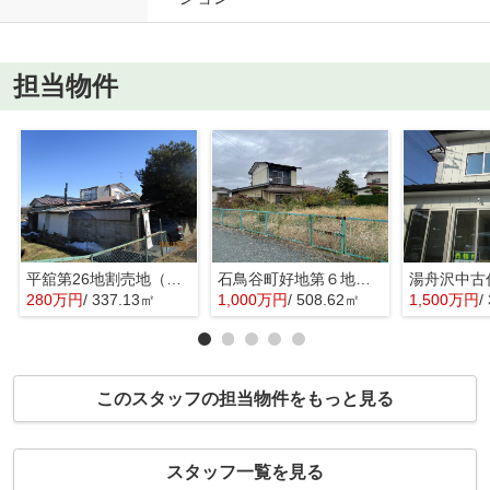
担当物件
平舘第26地割売地（古屋付）
石鳥谷町好地第６地割売地
湯舟沢中古
280万円
/ 337.13㎡
1,000万円
/ 508.62㎡
1,500万円
/
このスタッフの担当物件をもっと見る
スタッフ一覧を見る