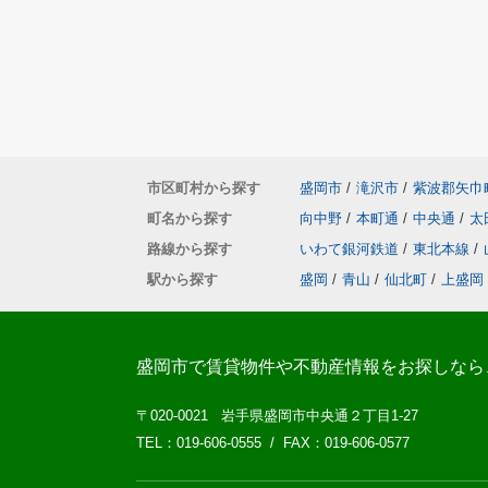
市区町村から探す
盛岡市
/
滝沢市
/
紫波郡矢巾
町名から探す
向中野
/
本町通
/
中央通
/
太
路線から探す
いわて銀河鉄道
/
東北本線
/
駅から探す
盛岡
/
青山
/
仙北町
/
上盛岡
盛岡市で賃貸物件や不動産情報をお探しなら
〒020-0021 岩手県盛岡市中央通２丁目1-27
TEL：019-606-0555 / FAX：019-606-0577