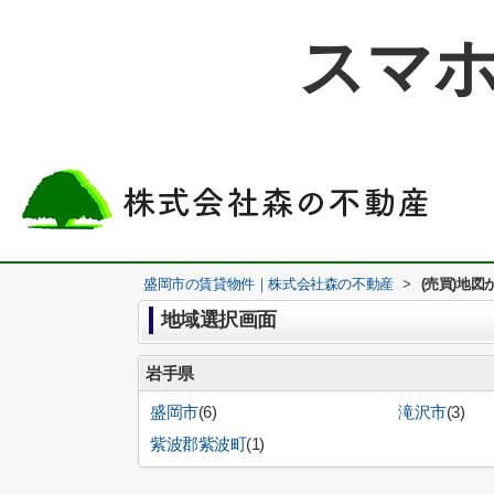
スマホ
盛岡市の賃貸物件｜株式会社森の不動産
>
(売買)地図
地域選択画面
岩手県
盛岡市
(6)
滝沢市
(3)
紫波郡紫波町
(1)