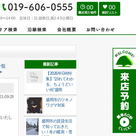
00
00
0〜14:00
定休日：
日,祝祭日,第2.4.5土曜日
最新記事
一覧
≫
【2026年GW特
集】“訪れてわか
る、ちょうどい
い街”盛岡
21-09-28
盛岡市のツキノ
ワグマ対策
成いたし
盛岡市の賃貸生活
で知っておきた
い！冬の暖房・雪