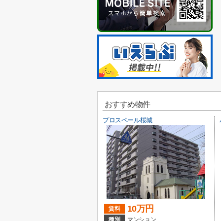
おすすめ物件
プロスペール桜城
10万円
賃料
種別
マンション