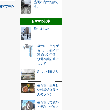
盛岡市内のお話で
盛岡市中心
す。
おすすめ記事
降りました
毎年のことなが
ら。。。盛岡市
近郊の冬季間
水道凍結防止に
ついて
新しく仲間入り
盛岡市 美味し
い鉄板焼き屋さ
んのランチ
盛岡市って意外
と便利でグルメ