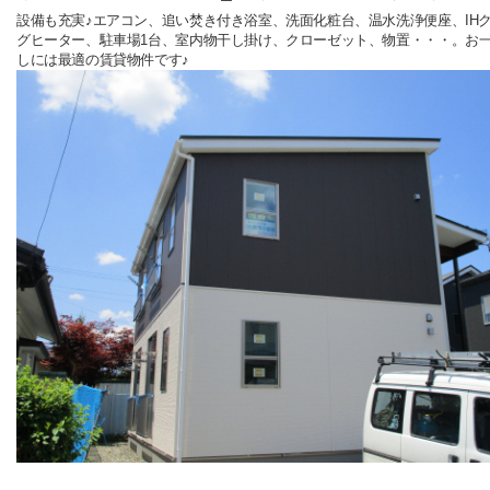
設備も充実♪エアコン、追い焚き付き浴室、洗面化粧台、温水洗浄便座、IH
グヒーター、駐車場1台、室内物干し掛け、クローゼット、物置・・・。お
しには最適の賃貸物件です♪