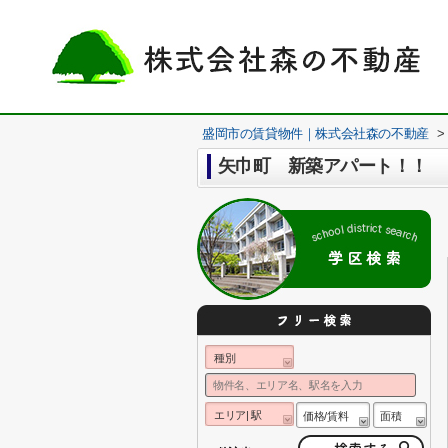
盛岡市の賃貸物件｜株式会社森の不動産
>
矢巾町 新築アパート！！
種別
エリア| 駅
価格/賃料
面積