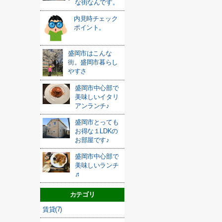
な街なんです。
内見時チェック
ポイント。
盛岡市はこんな
街。盛岡市暮らし
やすさ
盛岡市中心部で
美味しいイタリ
アンランチ♪
盛岡市とっても
お得な１LDKの
お部屋です♪
盛岡市中心部で
美味しいランチ
♬
カテゴリ
賃貸(7)