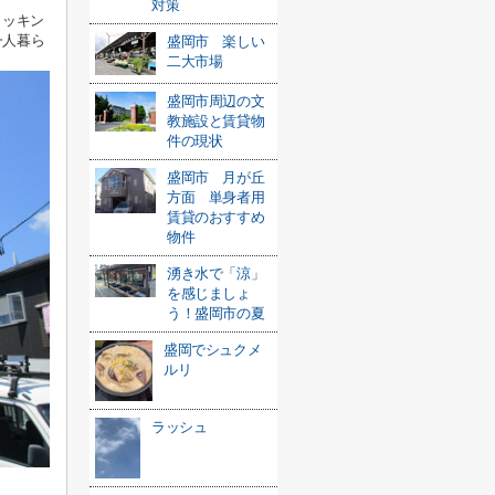
対策
クッキン
一人暮ら
盛岡市 楽しい
二大市場
盛岡市周辺の文
教施設と賃貸物
件の現状
盛岡市 月が丘
方面 単身者用
賃貸のおすすめ
物件
湧き水で「涼」
を感じましょ
う！盛岡市の夏
盛岡でシュクメ
ルリ
ラッシュ