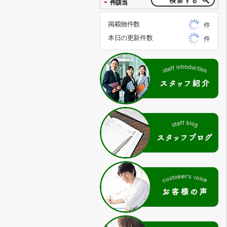
-
件該当
掲載物件数
件
本日の更新件数
件