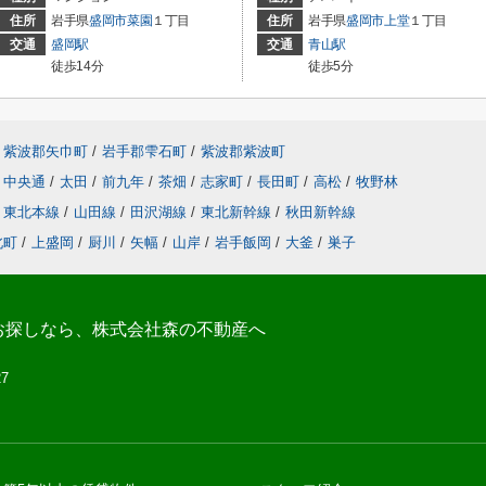
住所
岩手県
盛岡市
菜園
１丁目
住所
岩手県
盛岡市
上堂
１丁目
交通
盛岡駅
交通
青山駅
徒歩14分
徒歩5分
紫波郡矢巾町
/
岩手郡雫石町
/
紫波郡紫波町
中央通
/
太田
/
前九年
/
茶畑
/
志家町
/
長田町
/
高松
/
牧野林
東北本線
/
山田線
/
田沢湖線
/
東北新幹線
/
秋田新幹線
北町
/
上盛岡
/
厨川
/
矢幅
/
山岸
/
岩手飯岡
/
大釜
/
巣子
お探しなら、株式会社森の不動産へ
27