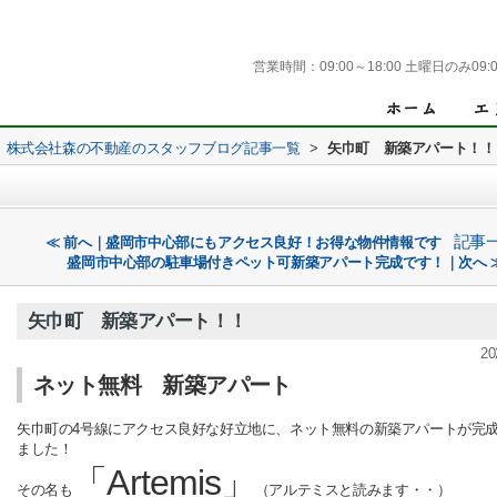
営業時間：
09:00～18:00 土曜日のみ09:0
株式会社森の不動産のスタッフブログ記事一覧
>
矢巾町 新築アパート！！
記事
≪ 前へ｜盛岡市中心部にもアクセス良好！お得な物件情報です
盛岡市中心部の駐車場付きペット可新築アパート完成です！｜次へ 
矢巾町 新築アパート！！
20
ネット無料 新築アパート
矢巾町の4号線にアクセス良好な好立地に、ネット無料の新築アパートが完
ました！
「Artemis」
その名も
（アルテミスと読みます・・）