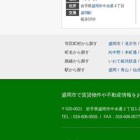
住所
岩手県
盛岡市
中央通
３丁目
交通
盛岡駅
徒歩10分
市区町村から探す
盛岡市
/
滝沢市
/
町名から探す
向中野
/
本町通
/
路線から探す
いわて銀河鉄道
/
駅から探す
盛岡
/
青山
/
仙
盛岡市で賃貸物件や不動産情報を
〒020-0021 岩手県盛岡市中央通２丁目1-
TEL：019-606-0555 / FAX：019-606-0577