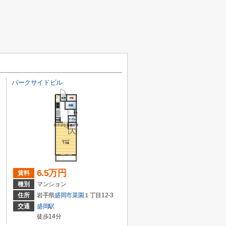
パークサイドビル
6.5万円
賃料
種別
マンション
住所
岩手県
盛岡市
菜園
１丁目12-3
交通
盛岡駅
徒歩14分