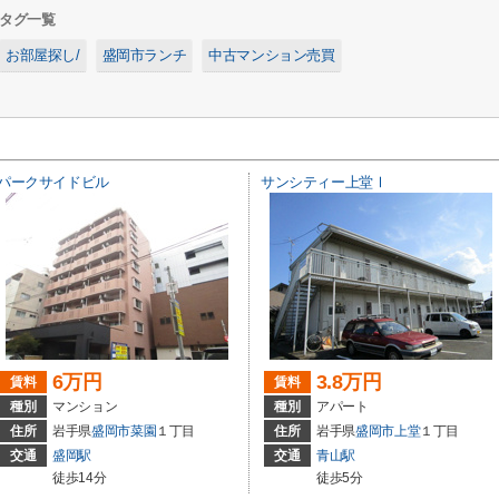
タグ一覧
お部屋探し/
盛岡市ランチ
中古マンション売買
パークサイドビル
サンシティー上堂Ⅰ
6万円
3.8万円
賃料
賃料
種別
マンション
種別
アパート
住所
岩手県
盛岡市
菜園
１丁目
住所
岩手県
盛岡市
上堂
１丁目
交通
盛岡駅
交通
青山駅
徒歩14分
徒歩5分