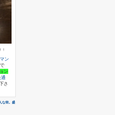
！！
マン
で
ョン
央通
下さ
んな街。盛