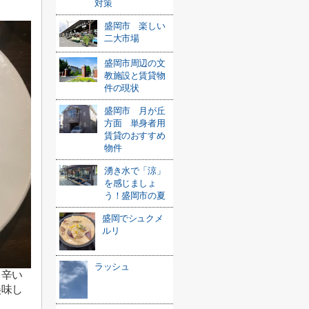
対策
盛岡市 楽しい
二大市場
盛岡市周辺の文
教施設と賃貸物
件の現状
盛岡市 月が丘
方面 単身者用
賃貸のおすすめ
物件
湧き水で「涼」
を感じましょ
う！盛岡市の夏
盛岡でシュクメ
ルリ
ラッシュ
と辛い
美味し