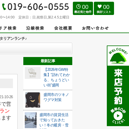
00
00
0〜14:00
定休日：
日,祝祭日,第2.4.5土曜日
タリアンランチ♪
最新記事
【2026年GW特
集】“訪れてわか
る、ちょうどい
い街”盛岡
盛岡市のツキノ
21-10-26
ワグマ対策
年で営
アラン
盛岡市の賃貸生活
します
で知っておきた
い！冬の暖房・雪