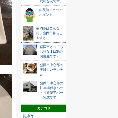
な街なんです。
内見時チェック
ポイント。
盛岡市はこんな
街。盛岡市暮らし
やすさ
盛岡市とっても
お得な１LDKの
お部屋です♪
盛岡市中心部で
美味しいランチ
♬
盛岡市中心部の
駐車場付きペッ
ト可新築アパー
ト完成です！
カテゴリ
賃貸(7)