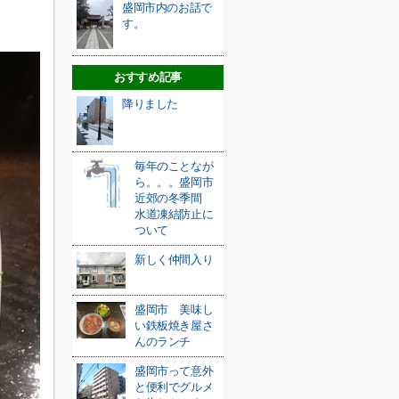
盛岡市内のお話で
す。
おすすめ記事
降りました
毎年のことなが
ら。。。盛岡市
近郊の冬季間
水道凍結防止に
ついて
新しく仲間入り
盛岡市 美味し
い鉄板焼き屋さ
んのランチ
盛岡市って意外
と便利でグルメ