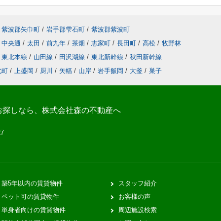
紫波郡矢巾町
/
岩手郡雫石町
/
紫波郡紫波町
中央通
/
太田
/
前九年
/
茶畑
/
志家町
/
長田町
/
高松
/
牧野林
東北本線
/
山田線
/
田沢湖線
/
東北新幹線
/
秋田新幹線
北町
/
上盛岡
/
厨川
/
矢幅
/
山岸
/
岩手飯岡
/
大釜
/
巣子
お探しなら、株式会社森の不動産へ
27
築5年以内の賃貸物件
スタッフ紹介
ペット可の賃貸物件
お客様の声
単身者向けの賃貸物件
周辺施設検索