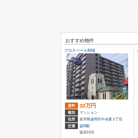
おすすめ物件
プロスペール桜城
10万円
賃料
種別
マンション
住所
岩手県
盛岡市
中央通
３丁目
交通
盛岡駅
徒歩10分