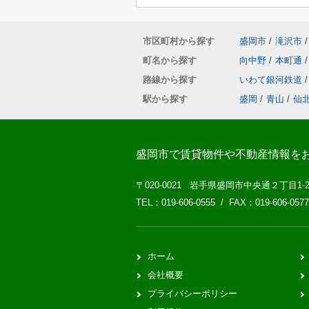
市区町村から探す
盛岡市
/
滝沢市
/
町名から探す
向中野
/
本町通
/
路線から探す
いわて銀河鉄道
/
駅から探す
盛岡
/
青山
/
仙
盛岡市で賃貸物件や不動産情報を
〒020-0021 岩手県盛岡市中央通２丁目1-
TEL：019-606-0555 / FAX：019-606-0577
ホーム
会社概要
プライバシーポリシー