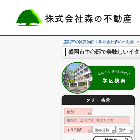
盛岡市の賃貸物件｜株式会社森の不動産
>
盛岡市中心部で美味しいイタ
種別
エリア| 駅
価格/賃料
面積