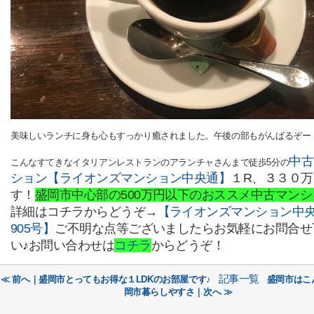
美味しいランチに身も心もすっかり癒されました。午後の部もがんばるぞー
中古
こんなすてきなイタリアンレストランのアランチャさんまで徒歩5分の
ション【ライオンズマンション中央通】
１R、３３０万
す！
盛岡市中心部の500万円以下のおススメ中古マンシ
詳細はコチラからどうぞ→
【ライオンズマンション中
905号】
ご不明な点等ございましたらお気軽にお問合せ
い♪お問い合わせは
コチラ
からどうぞ！
記事一覧
≪ 前へ｜盛岡市とってもお得な１LDKのお部屋です♪
盛岡市はこ
岡市暮らしやすさ｜次へ ≫