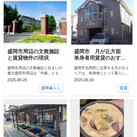
盛岡市周辺の文教施設
盛岡市 月が丘方面
と賃貸物件の現状
単身者用賃貸のおすす
め物件
盛岡市周辺の文教施設と住まいの
盛岡市北西部に位置する月が丘エ
魅力盛岡市周辺は「学都」とも呼
リアは、単身者にとって暮らしや
ばれるほど教育施設が充実してお
すい住環境が整った人気の住宅地
2025-08-28
2025-08-19
り、大学や...
です。 交...
盛岡暮らし
賃貸