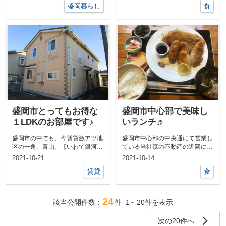
盛岡暮らし
食
盛岡市とってもお得な
盛岡市中心部で美味し
１LDKのお部屋です♪
いランチ♬
盛岡市の中でも、今賃貸激アツ地
盛岡市中心部の中央通にて営業し
区の一角、青山。【いわて銀河鉄
ている当社森の不動産の近隣に
道線 青山駅】の利便性に伴い、
は、美味しいと評判の飲食店がい
2021-10-21
2021-10-14
一気に激ア...
くつもありま...
賃貸
食
24
該当公開件数：
件
1～20
件を表示
次の20件へ