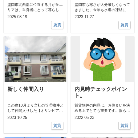
め物件
冬季間 水道凍結防止
盛岡市北西部に位置する月が丘エ
盛岡市も寒さが大分厳しくなって
について
リアは、単身者にとって暮らしや
きました。今年も水道の凍結に十
すい住環境が整った人気の住宅地
分注意が必要な時期になりました
2025-08-19
2023-11-27
です。 交...
ね。毎年の...
賃貸
賃貸
新しく仲間入り
内見時チェックポイン
ト。
この度10月より当社の管理物件と
賃貸物件の内見は、お住まいを決
して仲間入りした【オリンピアー
める上でとても重要です。限られ
ド安倍館A・B・C】のご紹介を致
た時間の中でおこなわれる内見
2023-10-25
2022-05-23
します...
で、理想のお...
賃貸
賃貸