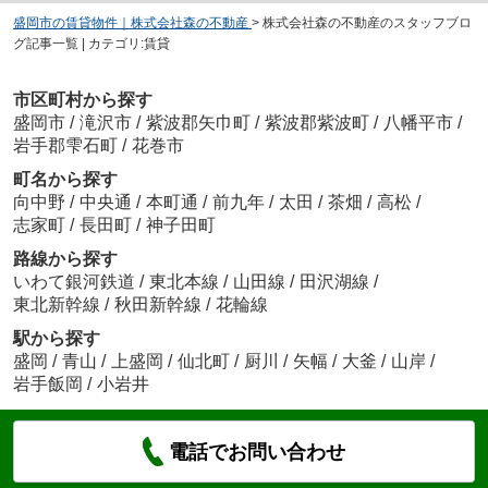
盛岡市の賃貸物件｜株式会社森の不動産
>
株式会社森の不動産のスタッフブロ
グ記事一覧 | カテゴリ:賃貸
市区町村から探す
盛岡市
/
滝沢市
/
紫波郡矢巾町
/
紫波郡紫波町
/
八幡平市
/
岩手郡雫石町
/
花巻市
町名から探す
向中野
/
中央通
/
本町通
/
前九年
/
太田
/
茶畑
/
高松
/
志家町
/
長田町
/
神子田町
路線から探す
いわて銀河鉄道
/
東北本線
/
山田線
/
田沢湖線
/
東北新幹線
/
秋田新幹線
/
花輪線
駅から探す
盛岡
/
青山
/
上盛岡
/
仙北町
/
厨川
/
矢幅
/
大釜
/
山岸
/
岩手飯岡
/
小岩井
電話でお問い合わせ