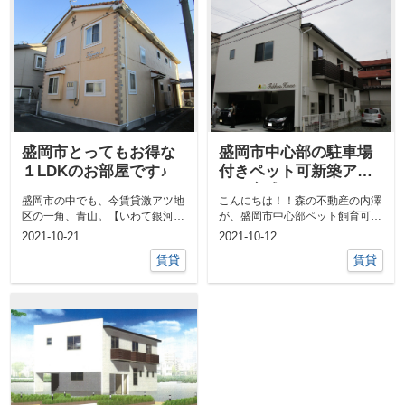
盛岡市とってもお得な
盛岡市中心部の駐車場
１LDKのお部屋です♪
付きペット可新築アパ
ート完成です！
盛岡市の中でも、今賃貸激アツ地
こんにちは！！森の不動産の内澤
区の一角、青山。【いわて銀河鉄
が、盛岡市中心部ペット飼育可能
道線 青山駅】の利便性に伴い、
な新築賃貸【Fukkou House】
2021-10-21
2021-10-12
一気に激ア...
を...
賃貸
賃貸