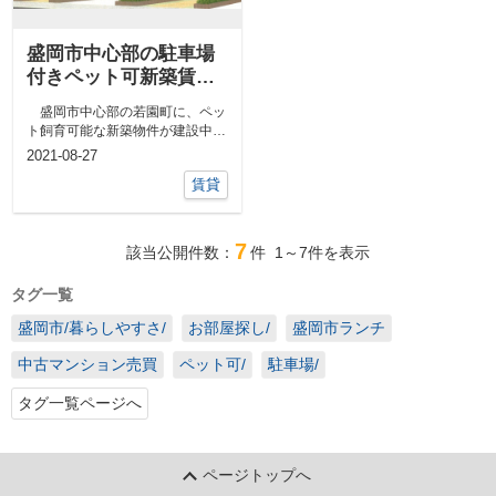
盛岡市中心部の駐車場
付きペット可新築賃貸
建設中です！
盛岡市中心部の若園町に、ペッ
ト飼育可能な新築物件が建設中で
す♪盛岡市の中心部若園町です
2021-08-27
が、昔ながら...
賃貸
7
該当公開件数：
件
1～7
件を表示
タグ一覧
盛岡市/暮らしやすさ/
お部屋探し/
盛岡市ランチ
中古マンション売買
ペット可/
駐車場/
タグ一覧ページへ
ページトップへ