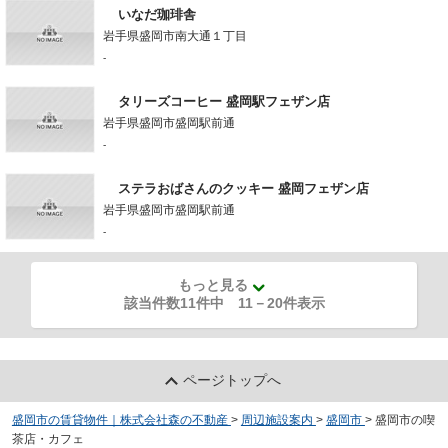
いなだ珈琲舎
岩手県盛岡市南大通１丁目
-
タリーズコーヒー 盛岡駅フェザン店
岩手県盛岡市盛岡駅前通
-
ステラおばさんのクッキー 盛岡フェザン店
岩手県盛岡市盛岡駅前通
-
もっと見る
該当件数11件中
11
－
20
件表示
ページトップへ
盛岡市の賃貸物件｜株式会社森の不動産
>
周辺施設案内
>
盛岡市
>
盛岡市の喫
茶店・カフェ