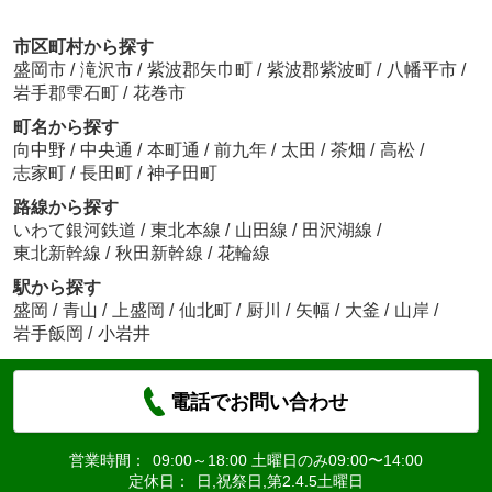
市区町村から探す
盛岡市
/
滝沢市
/
紫波郡矢巾町
/
紫波郡紫波町
/
八幡平市
/
岩手郡雫石町
/
花巻市
町名から探す
向中野
/
中央通
/
本町通
/
前九年
/
太田
/
茶畑
/
高松
/
志家町
/
長田町
/
神子田町
路線から探す
いわて銀河鉄道
/
東北本線
/
山田線
/
田沢湖線
/
東北新幹線
/
秋田新幹線
/
花輪線
駅から探す
盛岡
/
青山
/
上盛岡
/
仙北町
/
厨川
/
矢幅
/
大釜
/
山岸
/
岩手飯岡
/
小岩井
電話でお問い合わせ
営業時間：
09:00～18:00 土曜日のみ09:00〜14:00
定休日：
日,祝祭日,第2.4.5土曜日