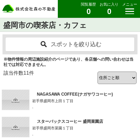
閲覧履歴
お気に入り
メニュー
0
0
盛岡市の喫茶店・カフェ
スポットを絞り込む
※物件情報の周辺施設紹介のページであり、各店舗への問い合わせは当
社では対応できません。
該当件数
11
件
NAGASAWA COFFEE(ナガサワコーヒー)
岩手県盛岡市上田１丁目
-
スターバックスコーヒー 盛岡菜園店
岩手県盛岡市菜園１丁目
-