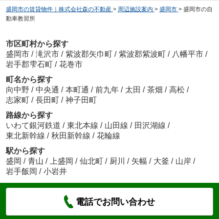
盛岡市の賃貸物件｜株式会社森の不動産
>
周辺施設案内
>
盛岡市
>
盛岡市の自
動車教習所
市区町村から探す
盛岡市
/
滝沢市
/
紫波郡矢巾町
/
紫波郡紫波町
/
八幡平市
/
岩手郡雫石町
/
花巻市
町名から探す
向中野
/
中央通
/
本町通
/
前九年
/
太田
/
茶畑
/
高松
/
志家町
/
長田町
/
神子田町
路線から探す
いわて銀河鉄道
/
東北本線
/
山田線
/
田沢湖線
/
東北新幹線
/
秋田新幹線
/
花輪線
駅から探す
盛岡
/
青山
/
上盛岡
/
仙北町
/
厨川
/
矢幅
/
大釜
/
山岸
/
岩手飯岡
/
小岩井
電話でお問い合わせ