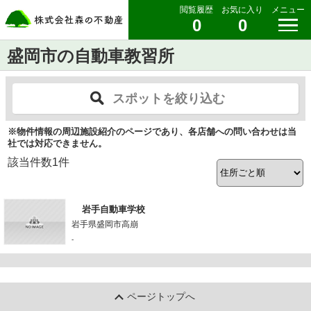
閲覧履歴
お気に入り
メニュー
0
0
盛岡市の自動車教習所
スポットを絞り込む
※物件情報の周辺施設紹介のページであり、各店舗への問い合わせは当
社では対応できません。
該当件数
1
件
岩手自動車学校
岩手県盛岡市高崩
-
ページトップへ