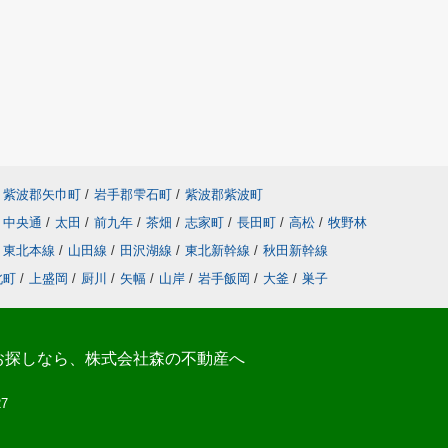
紫波郡矢巾町
/
岩手郡雫石町
/
紫波郡紫波町
中央通
/
太田
/
前九年
/
茶畑
/
志家町
/
長田町
/
高松
/
牧野林
東北本線
/
山田線
/
田沢湖線
/
東北新幹線
/
秋田新幹線
北町
/
上盛岡
/
厨川
/
矢幅
/
山岸
/
岩手飯岡
/
大釜
/
巣子
お探しなら、株式会社森の不動産へ
27