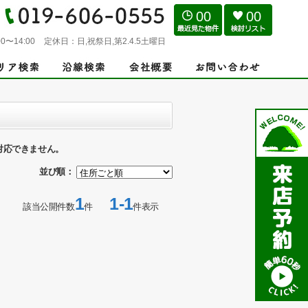
00
00
0〜14:00
定休日：
日,祝祭日,第2.4.5土曜日
対応できません。
並び順：
1
1-1
該当公開件数
件
件表示