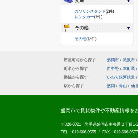
交通
ガソリンスタンド
(2件)
レンタカー
(1件)
その他
その他
(13件)
市区町村から探す
盛岡市
/
滝沢市
/
町名から探す
向中野
/
本町通
/
路線から探す
いわて銀河鉄道
/
駅から探す
盛岡
/
青山
/
仙
盛岡市で賃貸物件や不動産情報を
〒020-0021 岩手県盛岡市中央通２丁目1-
TEL：019-606-0555 / FAX：019-606-0577