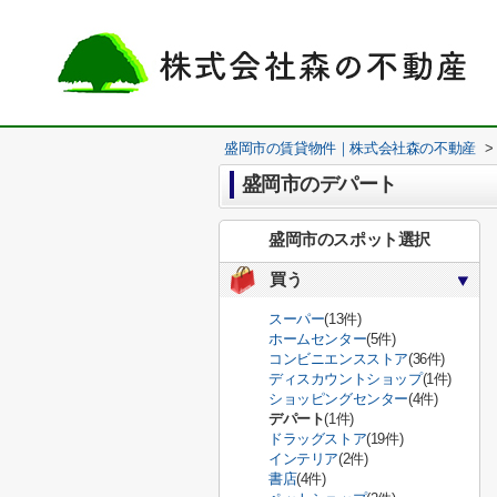
盛岡市の賃貸物件｜株式会社森の不動産
>
盛岡市のデパート
盛岡市のスポット選択
買う
スーパー
(13件)
ホームセンター
(5件)
コンビニエンスストア
(36件)
ディスカウントショップ
(1件)
ショッピングセンター
(4件)
デパート
(1件)
ドラッグストア
(19件)
インテリア
(2件)
書店
(4件)