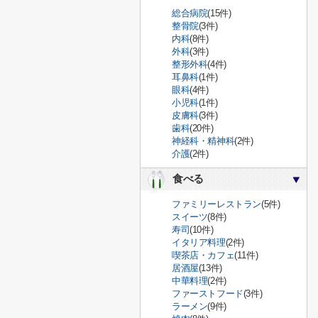
総合病院
(15件)
整骨院
(3件)
内科
(8件)
外科
(3件)
整形外科
(4件)
耳鼻科
(1件)
眼科
(4件)
小児科
(1件)
皮膚科
(3件)
歯科
(20件)
神経科・精神科
(2件)
介護
(2件)
食べる
ファミリーレストラン
(5件)
スイーツ
(8件)
寿司
(10件)
イタリア料理
(2件)
喫茶店・カフェ
(11件)
居酒屋
(13件)
中華料理
(2件)
ファーストフード
(3件)
ラーメン
(9件)