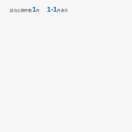
1
1-1
該当公開件数
件
件表示