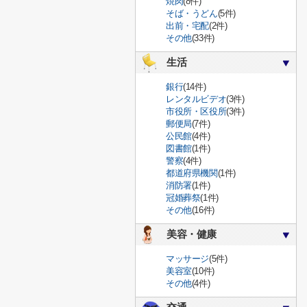
焼肉
(8件)
そば・うどん
(5件)
出前・宅配
(2件)
その他
(33件)
生活
銀行
(14件)
レンタルビデオ
(3件)
市役所・区役所
(3件)
郵便局
(7件)
公民館
(4件)
図書館
(1件)
警察
(4件)
都道府県機関
(1件)
消防署
(1件)
冠婚葬祭
(1件)
その他
(16件)
美容・健康
マッサージ
(5件)
美容室
(10件)
その他
(4件)