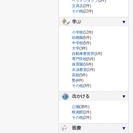
ペットショップ
(2件)
文具店
(2件)
その他
(22件)
学ぶ
小学校
(12件)
幼稚園
(5件)
中学校
(5件)
大学
(3件)
自動車教習所
(1件)
専門学校
(5件)
保育園
(16件)
水泳教室
(1件)
高校
(5件)
塾
(4件)
その他
(3件)
出かける
公園
(38件)
映画館
(1件)
その他
(2件)
医療