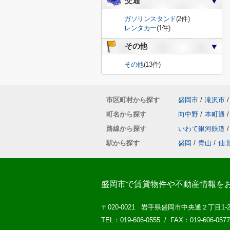
交通
ガソリンスタンド
(2件)
レンタカー
(1件)
その他
その他
(13件)
市区町村から探す
盛岡市
/
滝沢市
/
町名から探す
向中野
/
本町通
/
路線から探す
いわて銀河鉄道
/
駅から探す
盛岡
/
青山
/
仙
盛岡市で賃貸物件や不動産情報を
〒020-0021 岩手県盛岡市中央通２丁目1-
TEL：019-606-0555 / FAX：019-606-0577