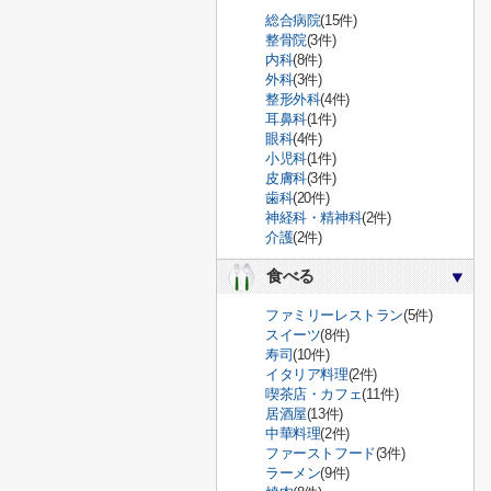
総合病院
(15件)
整骨院
(3件)
内科
(8件)
外科
(3件)
整形外科
(4件)
耳鼻科
(1件)
眼科
(4件)
小児科
(1件)
皮膚科
(3件)
歯科
(20件)
神経科・精神科
(2件)
介護
(2件)
食べる
ファミリーレストラン
(5件)
スイーツ
(8件)
寿司
(10件)
イタリア料理
(2件)
喫茶店・カフェ
(11件)
居酒屋
(13件)
中華料理
(2件)
ファーストフード
(3件)
ラーメン
(9件)