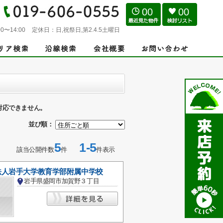
00
00
0〜14:00
定休日：
日,祝祭日,第2.4.5土曜日
対応できません。
並び順：
5
1-5
該当公開件数
件
件表示
法人岩手大学教育学部附属中学校
岩手県盛岡市加賀野３丁目