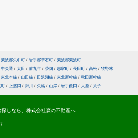
紫波郡矢巾町
/
岩手郡雫石町
/
紫波郡紫波町
中央通
/
太田
/
前九年
/
茶畑
/
志家町
/
長田町
/
高松
/
牧野林
東北本線
/
山田線
/
田沢湖線
/
東北新幹線
/
秋田新幹線
北町
/
上盛岡
/
厨川
/
矢幅
/
山岸
/
岩手飯岡
/
大釜
/
巣子
お探しなら、株式会社森の不動産へ
27