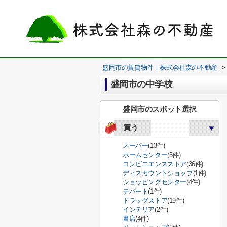
盛岡市の賃貸物件｜株式会社森の不動産
>
盛岡市の中学校
盛岡市のスポット選択
買う
スーパー
(13件)
ホームセンター
(5件)
コンビニエンスストア
(36件)
ディスカウントショップ
(1件)
ショッピングセンター
(4件)
デパート
(1件)
ドラッグストア
(19件)
インテリア
(2件)
書店
(4件)