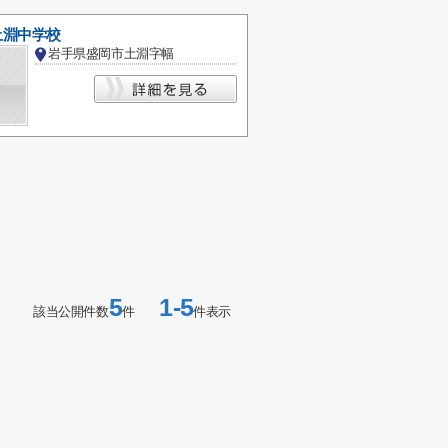
土淵中学校
岩手県盛岡市土淵字幅
5
1-5
該当公開件数
件
件表示