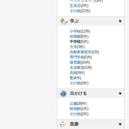
ペットショップ
(2件)
文具店
(2件)
その他
(22件)
学ぶ
小学校
(12件)
幼稚園
(5件)
中学校
(5件)
大学
(3件)
自動車教習所
(1件)
専門学校
(5件)
保育園
(16件)
水泳教室
(1件)
高校
(5件)
塾
(4件)
その他
(3件)
出かける
公園
(38件)
映画館
(1件)
その他
(2件)
医療