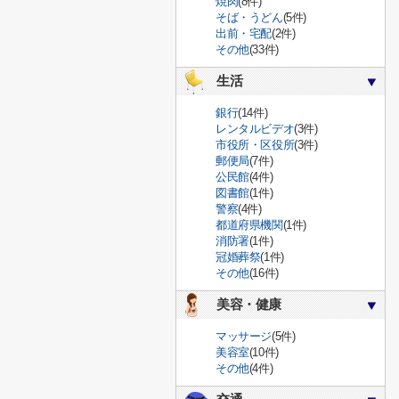
焼肉
(8件)
そば・うどん
(5件)
出前・宅配
(2件)
その他
(33件)
生活
銀行
(14件)
レンタルビデオ
(3件)
市役所・区役所
(3件)
郵便局
(7件)
公民館
(4件)
図書館
(1件)
警察
(4件)
都道府県機関
(1件)
消防署
(1件)
冠婚葬祭
(1件)
その他
(16件)
美容・健康
マッサージ
(5件)
美容室
(10件)
その他
(4件)