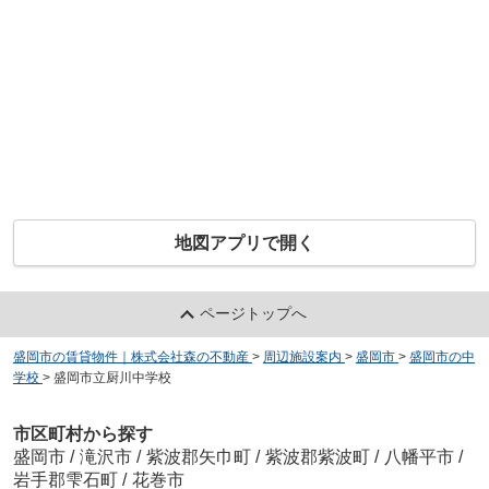
地図アプリで開く
ページトップへ
盛岡市の賃貸物件｜株式会社森の不動産
>
周辺施設案内
>
盛岡市
>
盛岡市の中
学校
>
盛岡市立厨川中学校
市区町村から探す
盛岡市
/
滝沢市
/
紫波郡矢巾町
/
紫波郡紫波町
/
八幡平市
/
岩手郡雫石町
/
花巻市