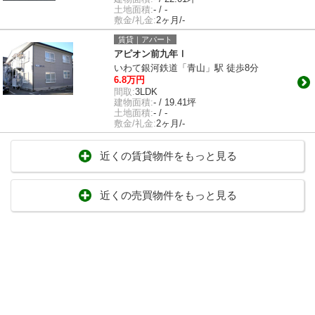
土地面積:
- / -
敷金/礼金:
2ヶ月/-
賃貸｜アパート
アピオン前九年Ⅰ
いわて銀河鉄道「青山」駅 徒歩8分
6.8万円
間取:
3LDK
建物面積:
- / 19.41坪
土地面積:
- / -
敷金/礼金:
2ヶ月/-
近くの賃貸物件をもっと見る
近くの売買物件をもっと見る