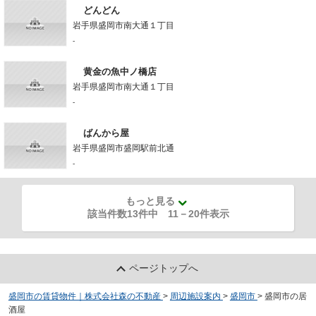
どんどん
岩手県盛岡市南大通１丁目
-
黄金の魚中ノ橋店
岩手県盛岡市南大通１丁目
-
ばんから屋
岩手県盛岡市盛岡駅前北通
-
もっと見る
該当件数13件中
11
－
20
件表示
ページトップへ
盛岡市の賃貸物件｜株式会社森の不動産
>
周辺施設案内
>
盛岡市
>
盛岡市の居
酒屋