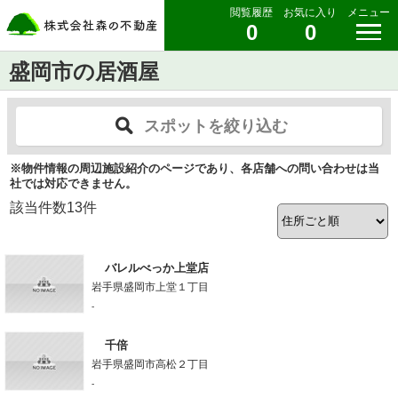
閲覧履歴
お気に入り
メニュー
0
0
盛岡市の居酒屋
スポットを絞り込む
※物件情報の周辺施設紹介のページであり、各店舗への問い合わせは当
社では対応できません。
該当件数
13
件
バレルべっか上堂店
岩手県盛岡市上堂１丁目
-
千倍
岩手県盛岡市高松２丁目
-