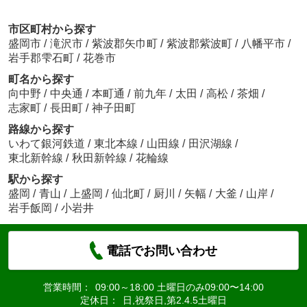
市区町村から探す
盛岡市
/
滝沢市
/
紫波郡矢巾町
/
紫波郡紫波町
/
八幡平市
/
岩手郡雫石町
/
花巻市
町名から探す
向中野
/
中央通
/
本町通
/
前九年
/
太田
/
高松
/
茶畑
/
志家町
/
長田町
/
神子田町
路線から探す
いわて銀河鉄道
/
東北本線
/
山田線
/
田沢湖線
/
東北新幹線
/
秋田新幹線
/
花輪線
駅から探す
盛岡
/
青山
/
上盛岡
/
仙北町
/
厨川
/
矢幅
/
大釜
/
山岸
/
岩手飯岡
/
小岩井
電話でお問い合わせ
営業時間：
09:00～18:00 土曜日のみ09:00〜14:00
定休日：
日,祝祭日,第2.4.5土曜日