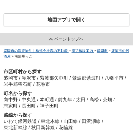
地図アプリで開く
ページトップへ
盛岡市の賃貸物件｜株式会社森の不動産
>
周辺施設案内
>
盛岡市
>
盛岡市の居
酒屋
>
南部馬っこ
市区町村から探す
盛岡市
/
滝沢市
/
紫波郡矢巾町
/
紫波郡紫波町
/
八幡平市
/
岩手郡雫石町
/
花巻市
町名から探す
向中野
/
中央通
/
本町通
/
前九年
/
太田
/
高松
/
茶畑
/
志家町
/
長田町
/
神子田町
路線から探す
いわて銀河鉄道
/
東北本線
/
山田線
/
田沢湖線
/
東北新幹線
/
秋田新幹線
/
花輪線