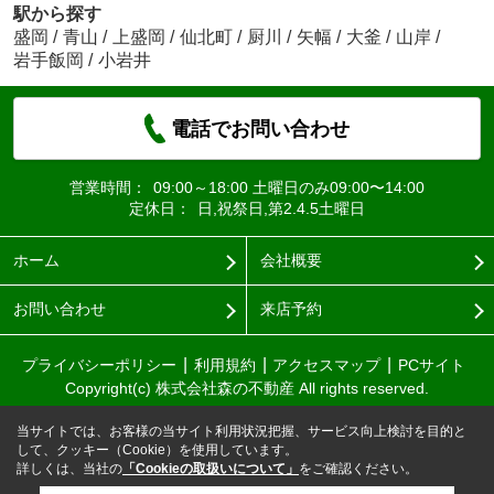
駅から探す
盛岡
/
青山
/
上盛岡
/
仙北町
/
厨川
/
矢幅
/
大釜
/
山岸
/
岩手飯岡
/
小岩井
電話でお問い合わせ
営業時間：
09:00～18:00 土曜日のみ09:00〜14:00
定休日：
日,祝祭日,第2.4.5土曜日
ホーム
会社概要
お問い合わせ
来店予約
プライバシーポリシー
利用規約
アクセスマップ
PCサイト
Copyright(c) 株式会社森の不動産 All rights reserved.
当サイトでは、お客様の当サイト利用状況把握、サービス向上検討を目的と
して、クッキー（Cookie）を使用しています。
詳しくは、当社の
「Cookieの取扱いについて」
をご確認ください。