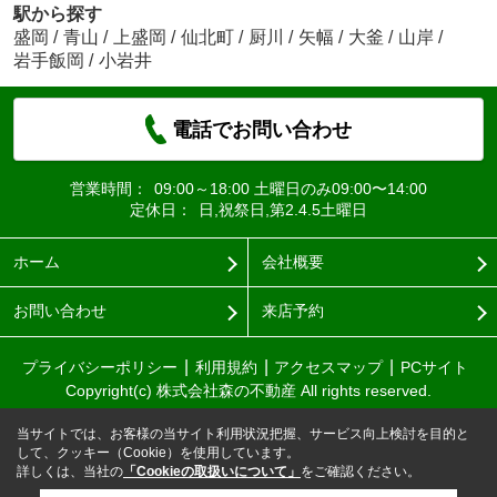
駅から探す
盛岡
/
青山
/
上盛岡
/
仙北町
/
厨川
/
矢幅
/
大釜
/
山岸
/
岩手飯岡
/
小岩井
電話でお問い合わせ
営業時間：
09:00～18:00 土曜日のみ09:00〜14:00
定休日：
日,祝祭日,第2.4.5土曜日
ホーム
会社概要
お問い合わせ
来店予約
プライバシーポリシー
利用規約
アクセスマップ
PCサイト
Copyright(c) 株式会社森の不動産 All rights reserved.
当サイトでは、お客様の当サイト利用状況把握、サービス向上検討を目的と
して、クッキー（Cookie）を使用しています。
詳しくは、当社の
「Cookieの取扱いについて」
をご確認ください。