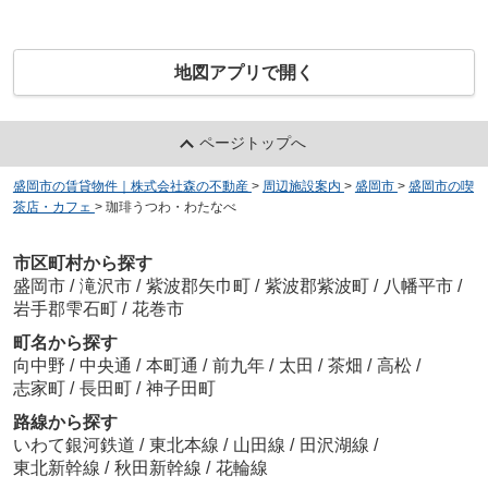
地図アプリで開く
ページトップへ
盛岡市の賃貸物件｜株式会社森の不動産
>
周辺施設案内
>
盛岡市
>
盛岡市の喫
茶店・カフェ
>
珈琲うつわ・わたなべ
市区町村から探す
盛岡市
/
滝沢市
/
紫波郡矢巾町
/
紫波郡紫波町
/
八幡平市
/
岩手郡雫石町
/
花巻市
町名から探す
向中野
/
中央通
/
本町通
/
前九年
/
太田
/
茶畑
/
高松
/
志家町
/
長田町
/
神子田町
路線から探す
いわて銀河鉄道
/
東北本線
/
山田線
/
田沢湖線
/
東北新幹線
/
秋田新幹線
/
花輪線