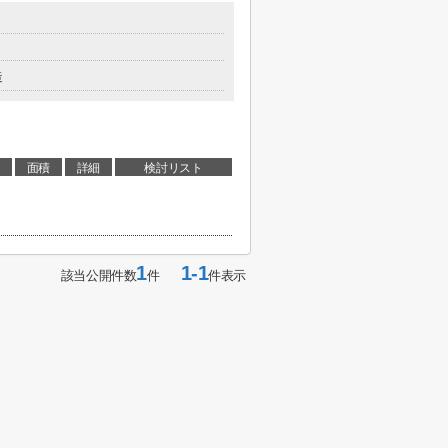
造
面積
詳細
検討リスト
1
1-1
該当公開件数
件
件表示