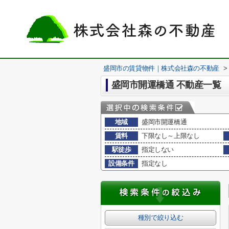
盛岡市の賃貸物件｜株式会社森の不動産
>
盛岡市開運橋通 不動産一覧
地域
盛岡市開運橋通
賃料
下限なし～上限なし
駅徒歩
指定しない
設備条件
指定なし
種別で絞り込む