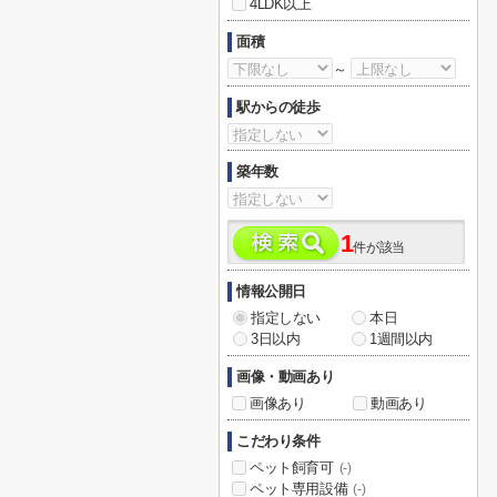
4LDK以上
面積
～
駅からの徒歩
築年数
1
件が該当
情報公開日
指定しない
本日
3日以内
1週間以内
画像・動画あり
画像あり
動画あり
こだわり条件
ペット飼育可
(-)
ペット専用設備
(-)