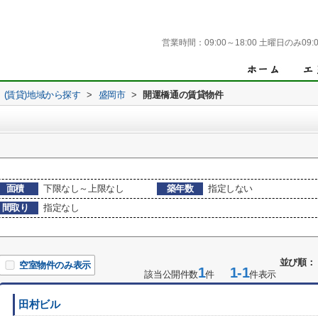
営業時間：
09:00～18:00 土曜日のみ09:0
(賃貸)地域から探す
>
盛岡市
>
開運橋通の賃貸物件
面積
下限なし～上限なし
築年数
指定しない
間取り
指定なし
並び順：
空室物件のみ表示
1
1-1
該当公開件数
件
件表示
田村ビル