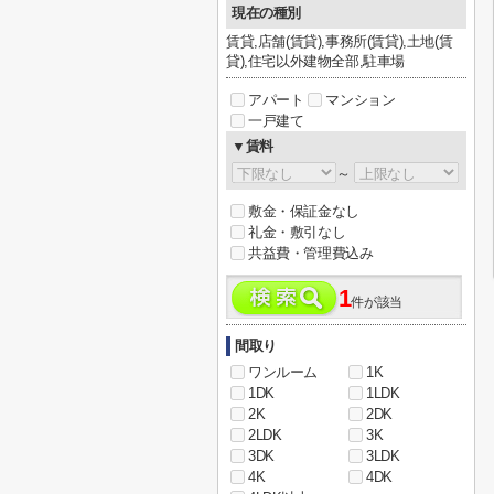
現在の種別
賃貸,店舗(賃貸),事務所(賃貸),土地(賃
貸),住宅以外建物全部,駐車場
アパート
マンション
一戸建て
▼賃料
～
敷金・保証金なし
礼金・敷引なし
共益費・管理費込み
1
件が該当
間取り
ワンルーム
1K
1DK
1LDK
2K
2DK
2LDK
3K
3DK
3LDK
4K
4DK