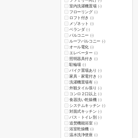
ファミリー向け
(-)
室内洗濯機置場
(-)
フローリング
(-)
ロフト付き
(-)
メゾネット
(-)
ベランダ
(-)
バルコニー
(-)
ルーフバルコニー
(-)
オール電化
(-)
エレベーター
(-)
照明器具付き
(-)
駐輪場
(-)
バイク置場あり
(-)
家具・家電付き
(-)
洗濯機置場有
(-)
外観タイル張り
(-)
コンロ２口以上
(-)
食器洗い乾燥機
(-)
システムキッチン
(-)
対面式キッチン
(-)
バス・トイレ別
(-)
追焚機能浴室
(-)
浴室乾燥機
(-)
温水洗浄便座
(-)