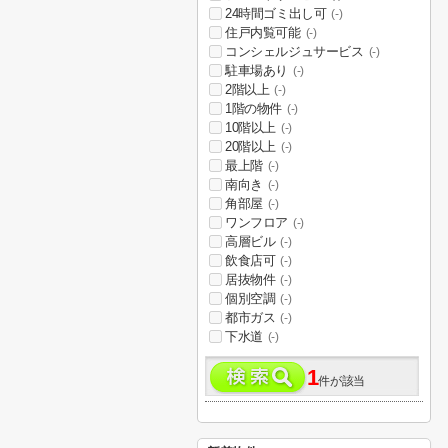
24時間ゴミ出し可
(-)
住戸内覧可能
(-)
コンシェルジュサービス
(-)
駐車場あり
(-)
2階以上
(-)
1階の物件
(-)
10階以上
(-)
20階以上
(-)
最上階
(-)
南向き
(-)
角部屋
(-)
ワンフロア
(-)
高層ビル
(-)
飲食店可
(-)
居抜物件
(-)
個別空調
(-)
都市ガス
(-)
下水道
(-)
1
件が該当