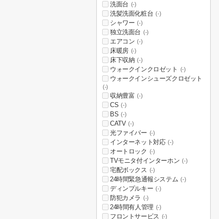
洗面台
(-)
洗髪洗面化粧台
(-)
シャワー
(-)
独立洗面台
(-)
エアコン
(-)
床暖房
(-)
床下収納
(-)
ウォークインクロゼット
(-)
ウォークインシューズクロゼット
(-)
収納豊富
(-)
CS
(-)
BS
(-)
CATV
(-)
光ファイバー
(-)
インターネット対応
(-)
オートロック
(-)
TVモニタ付インターホン
(-)
宅配ボックス
(-)
24時間緊急通報システム
(-)
ディンプルキー
(-)
防犯カメラ
(-)
24時間有人管理
(-)
フロントサービス
(-)