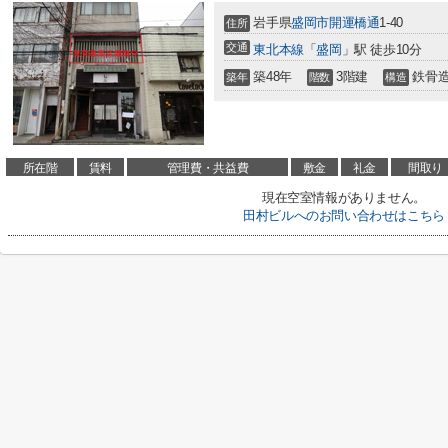
岩手県
盛岡市
開運橋通
1-40
住所
交通
東北本線
「
盛岡
」駅 徒歩10分
築48年
3階建
鉄骨
築年
階数
構造
所在階
賃料
管理費・共益費
敷金
礼金
間取り
現在空室情報がありません。
田村ビルへのお問い合わせはこちら