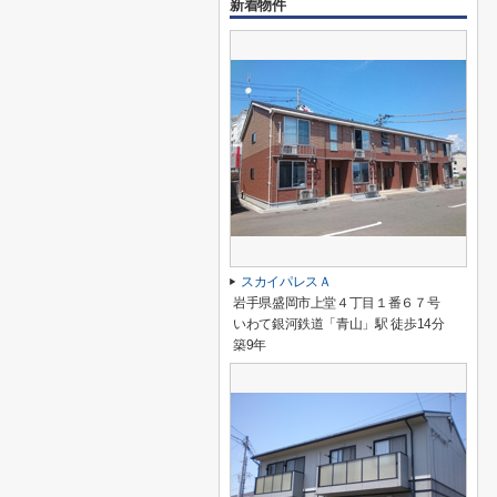
新着物件
スカイパレスＡ
岩手県盛岡市上堂４丁目１番６７号
いわて銀河鉄道「青山」駅 徒歩14分
築9年