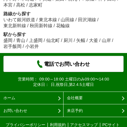
本宮
/
高松
/
志家町
路線から探す
いわて銀河鉄道
/
東北本線
/
山田線
/
田沢湖線
/
東北新幹線
/
秋田新幹線
/
花輪線
駅から探す
盛岡
/
青山
/
上盛岡
/
仙北町
/
厨川
/
矢幅
/
大釜
/
山岸
/
岩手飯岡
/
小岩井
電話でお問い合わせ
営業時間：
09:00～18:00 土曜日のみ09:00〜14:00
定休日：
日,祝祭日,第2.4.5土曜日
ホーム
会社概要
お問い合わせ
来店予約
プライバシーポリシー
利用規約
アクセスマップ
PCサイト