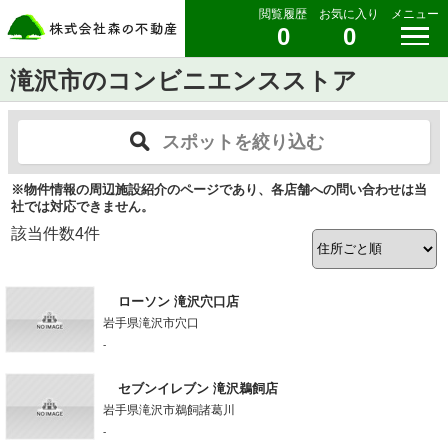
閲覧履歴
お気に入り
メニュー
0
0
滝沢市のコンビニエンスストア
スポットを絞り込む
※物件情報の周辺施設紹介のページであり、各店舗への問い合わせは当
社では対応できません。
該当件数
4
件
ローソン 滝沢穴口店
岩手県滝沢市穴口
-
セブンイレブン 滝沢鵜飼店
岩手県滝沢市鵜飼諸葛川
-