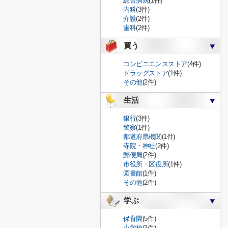
総合病院
(1件)
内科
(3件)
介護
(2件)
歯科
(2件)
買う
コンビニエンスストア
(4件)
ドラッグストア
(1件)
その他
(2件)
生活
銀行
(3件)
警察
(1件)
都道府県機関
(1件)
寺院・神社
(2件)
郵便局
(2件)
市役所・区役所
(1件)
図書館
(1件)
その他
(2件)
学ぶ
保育園
(5件)
小学校
(3件)