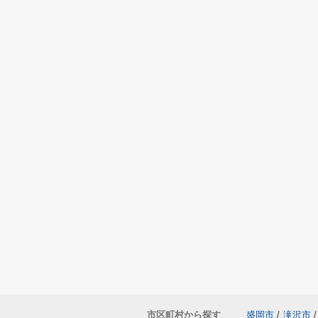
市区町村から探す
盛岡市
/
滝沢市
/