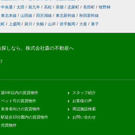
中央通
/
太田
/
前九年
/
高松
/
茶畑
/
志家町
/
長田町
/
牧野林
東北本線
/
山田線
/
田沢湖線
/
東北新幹線
/
秋田新幹線
北町
/
上盛岡
/
厨川
/
矢幅
/
山岸
/
岩手飯岡
/
大釜
/
巣子
お探しなら、株式会社森の不動産へ
27
築5年以内の賃貸物件
スタッフ紹介
ペット可の賃貸物件
お客様の声
単身者向けの賃貸物件
周辺施設検索
駅徒歩10分圏内の賃貸物件
お問い合わせ
売買物件