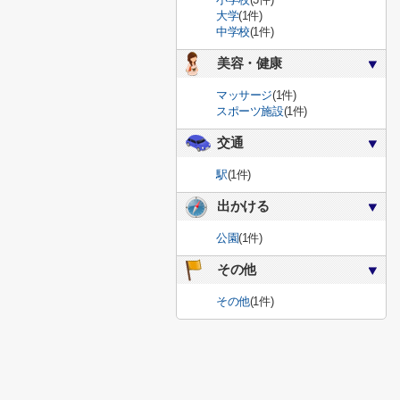
大学
(1件)
中学校
(1件)
美容・健康
マッサージ
(1件)
スポーツ施設
(1件)
交通
駅
(1件)
出かける
公園
(1件)
その他
その他
(1件)