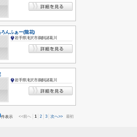
ろんふぁー(龍花)
岩手県滝沢市鵜飼諸葛川
院
岩手県滝沢市鵜飼諸葛川
0
<<前へ
1
2
3
次へ>>
最初
件表示