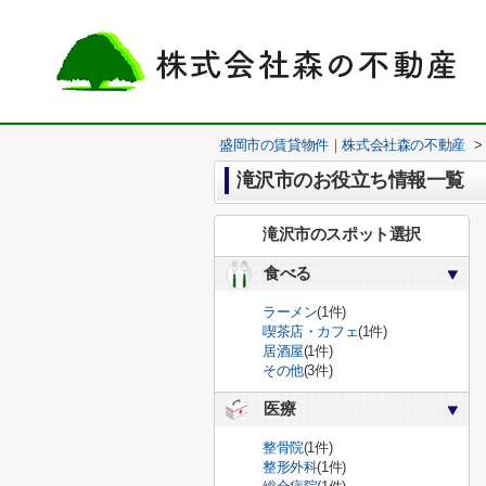
盛岡市の賃貸物件｜株式会社森の不動産
>
滝沢市のお役立ち情報一覧
滝沢市のスポット選択
食べる
ラーメン
(1件)
喫茶店・カフェ
(1件)
居酒屋
(1件)
その他
(3件)
医療
整骨院
(1件)
整形外科
(1件)