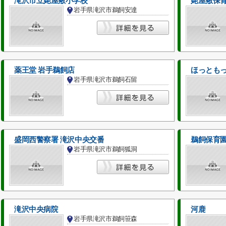
滝沢市立姥屋敷小学校
姥屋敷保
岩手県滝沢市鵜飼安達
薬王堂 岩手鵜飼店
ほっともっ
岩手県滝沢市鵜飼石留
盛岡西警察署 滝沢中央交番
鵜飼保育
岩手県滝沢市鵜飼狐洞
滝沢中央病院
河鹿
岩手県滝沢市鵜飼笹森