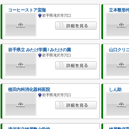
コーヒーストア蛮珈
立本整形
岩手県滝沢市穴口
岩手県立 みたけ学園 / みたけの園
山口クリ
岩手県滝沢市穴口
植田内科消化器科医院
しん助
岩手県滝沢市穴口