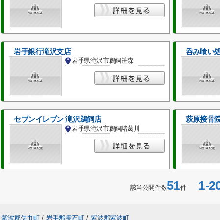
岩手銀行滝沢支店
呑み喰い処
岩手県滝沢市鵜飼笹森
セブンイレブン 滝沢鵜飼店
萩原接骨
岩手県滝沢市鵜飼諸葛川
51
1-2
該当公開件数
件
紫波郡矢巾町
/
岩手郡雫石町
/
紫波郡紫波町