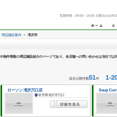
営業時間：
09:00～18:00 土曜日のみ09:0
周辺施設案内
>
滝沢市
※物件情報の周辺施設紹介のページであり、各店舗への問い合わせは当社では
51
1-2
該当公開件数
件
ローソン 滝沢穴口店
Soup Cu
岩手県滝沢市穴口