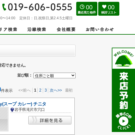
00
00
0〜14:00
定休日：
日,祝祭日,第2.4.5土曜日
対応できません。
並び順：
0
<<前へ
1
2
3
次へ>>
最初
件表示
rry(スープ カレー) チニタ
岩手県滝沢市穴口