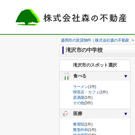
盛岡市の賃貸物件｜株式会社森の不動産
>
滝沢市の中学校
滝沢市のスポット選択
食べる
ラーメン
(1件)
喫茶店・カフェ
(1件)
居酒屋
(1件)
その他
(3件)
医療
整骨院
(1件)
整形外科
(1件)