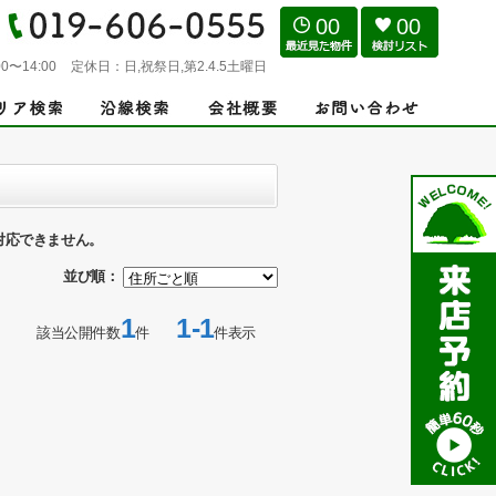
00
00
0〜14:00
定休日：
日,祝祭日,第2.4.5土曜日
対応できません。
並び順：
1
1-1
該当公開件数
件
件表示