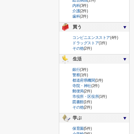
総合病院
(1件)
内科
(3件)
介護
(2件)
歯科
(2件)
買う
コンビニエンスストア
(4件)
ドラッグストア
(1件)
その他
(2件)
生活
銀行
(3件)
警察
(1件)
都道府県機関
(1件)
寺院・神社
(2件)
郵便局
(2件)
市役所・区役所
(1件)
図書館
(1件)
その他
(2件)
学ぶ
保育園
(5件)
小学校
(3件)