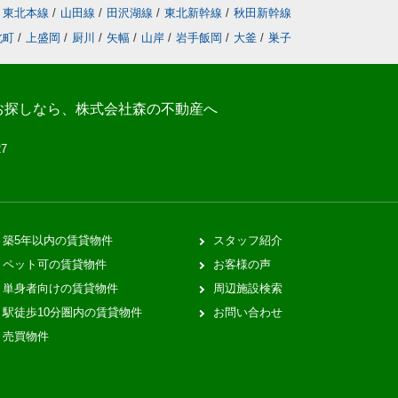
東北本線
/
山田線
/
田沢湖線
/
東北新幹線
/
秋田新幹線
北町
/
上盛岡
/
厨川
/
矢幅
/
山岸
/
岩手飯岡
/
大釜
/
巣子
お探しなら、株式会社森の不動産へ
27
築5年以内の賃貸物件
スタッフ紹介
ペット可の賃貸物件
お客様の声
単身者向けの賃貸物件
周辺施設検索
駅徒歩10分圏内の賃貸物件
お問い合わせ
売買物件