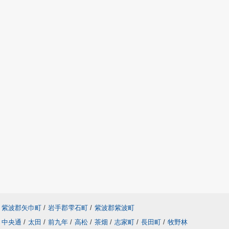
紫波郡矢巾町
/
岩手郡雫石町
/
紫波郡紫波町
中央通
/
太田
/
前九年
/
高松
/
茶畑
/
志家町
/
長田町
/
牧野林