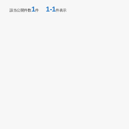
1
1-1
該当公開件数
件
件表示