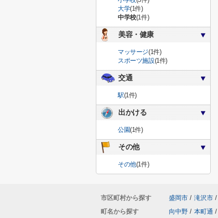
大学
(1件)
中学校
(1件)
美容・健康
マッサージ
(1件)
スポーツ施設
(1件)
交通
駅
(1件)
出かける
公園
(1件)
その他
その他
(1件)
市区町村から探す
盛岡市
/
滝沢市
/
町名から探す
向中野
/
本町通
/