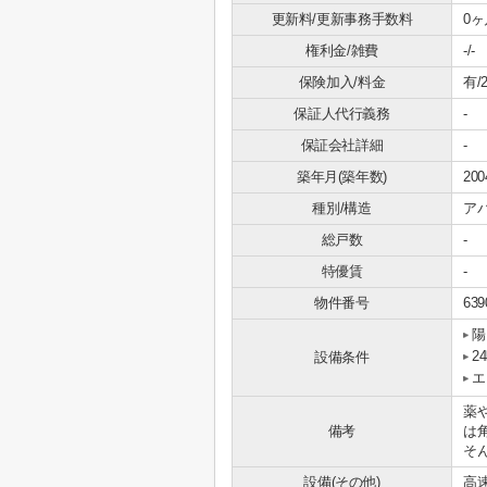
更新料/更新事務手数料
0ヶ
権利金/雑費
-/-
保険加入/料金
有/2
保証人代行義務
-
保証会社詳細
-
築年月(築年数)
20
種別/構造
ア
総戸数
-
特優賃
-
物件番号
639
陽
2
設備条件
エ
薬
備考
は
そ
設備(その他)
高