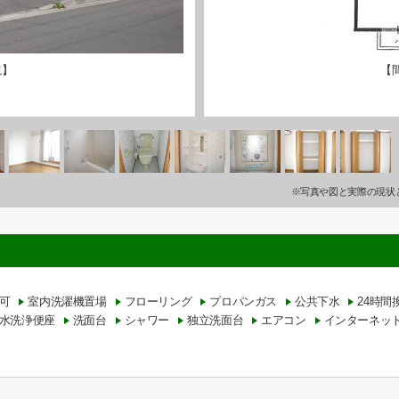
観】
【
※写真や図と実際の現状
可
室内洗濯機置場
フローリング
プロパンガス
公共下水
24時間
水洗浄便座
洗面台
シャワー
独立洗面台
エアコン
インターネッ