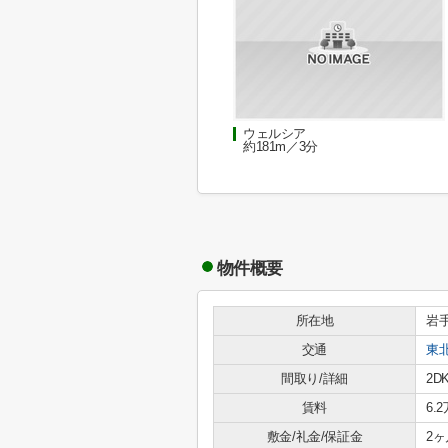
ウェルシア
約181m／3分
物件概要
所在地
岩
交通
東
間取り/詳細
2D
賃料
6.
敷金/礼金/保証金
2ヶ月