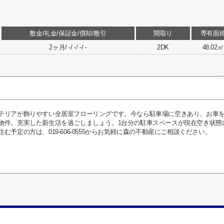
敷金/礼金/保証金/償却/敷引
間取り
専有面
2ヶ月/ -/ -/ -/ -
2DK
48.02㎡
テリアが飾りやすい全居室フローリングです。今なら駐車場に空きあり、お車
物件。充実した新生活を過ごしましょう。1台分の駐車スペースが現在空き状態
む予定の方は、019-606-0555からお気軽に森の不動産にご相談ください。