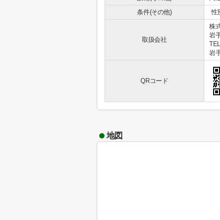
条件(その他)
性別
株
岩
取扱会社
TEL
岩手
QRコード
地図