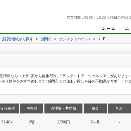
営業時間：
09:00～18:00 土曜日のみ09:0
(賃貸)地域から探す
>
盛岡市
>
サンリットハウスＤＸ
>
E
室情報ならコチラ♪家から徒歩3分にドラッグストア「ウェルシア」があります
ト有り物件をおすすめします♪盛岡市での住まい探しを森の不動産がサポートい
専有面積
所在階
管理費・共益費
敷金
礼金
31.46㎡
2階
2,500円
2ヶ月
-