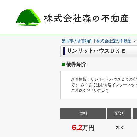
盛岡市の賃貸物件｜株式会社森の不動産
>
サンリットハウスＤＸ E
物件紹介
新着情報：サンリットハウスＤＸの空
です♪さくさく進む高速インターネッ
ご連絡ください(*´ω`*)
賃料
間取り
6.2
万円
2DK