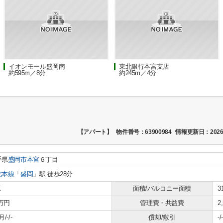
イオンモール盛岡南
東北銀行本宮支店
約595m／8分
約245m／4分
【アパート】
物件番号：63900984
情報更新日：2026
手県
盛岡市
本宮
６丁目
北本線
「
盛岡
」駅 徒歩28分
K
面積/バルコニー面積
3
2万円
管理費・共益費
2
/-/-
償却/敷引
-/-