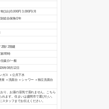
有(1台)/3,000円 3,000円/月
財総合保険/2年
南
/ 2階/ 2階建
家/即時
専任媒介/一般
026年08月12日
ンガス
公共下水
便座
洗面台
シャワー
独立洗面台
ており、お湯の湿気で濡れません。こちら
られます。住まいは盛岡市で選びたい。
にスタッフまでお伝えください。