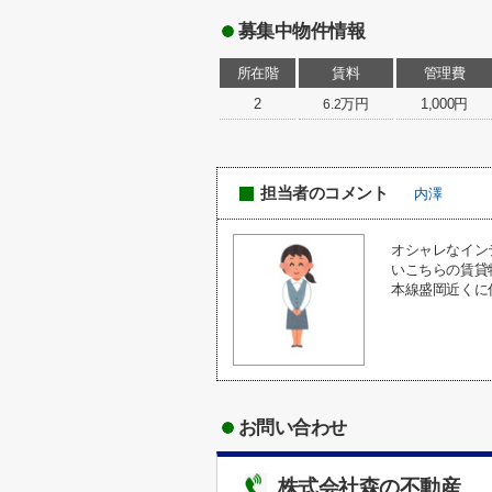
募集中物件情報
所在階
賃料
管理費
2
万円
1,000円
6.2
担当者のコメント
内澤
オシャレなイン
いこちらの賃貸
本線盛岡近くに住
お問い合わせ
株式会社森の不動産