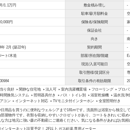
月/1.1万円
敷金積み増し
-
駐車場/月額料金
空
0,000円
保険名/保険期間
家
保証会社
-
向き
04年 2月 (築22年)
契約期間
-
パート/木造
部屋/所在階/階建
E
現況/入居可能日
空
取引態様/賃貸区分
00984
取引条件の有効期限
2
当り良好
閑静な住宅地
法人可
室内洗濯機置場
フローリング
プロパ
4時間換気システム
照明器具付き
バス・トイレ別
浴室乾燥機
温水洗浄
アコン
インターネット対応
TVモニタ付インターホン
全室照明付き
や日用品を買うのに便利なウェルシアまで181mです。洗面所は浴室から独立し
角部屋物件です。衣類を収納しやすいクロゼットがあり、コートをきれいに収め
んな方は地元に強い森の不動産にご連絡ください。気になる条件があればお気軽
速インターネット設置予定！,2F以上,ガス給湯,専用メーター