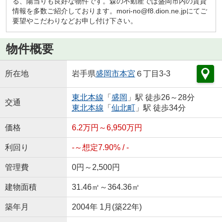
る、陽当りも良好な物件です。森の不動産では盛岡市内の賃貸
情報を多数ご紹介しております。mori-no@f8.dion.ne.jpにてご
要望やこだわりなどお申し付け下さい。
物件概要
所在地
岩手県
盛岡市
本宮
６丁目3-3
東北本線
「
盛岡
」駅 徒歩26～28分
交通
東北本線
「
仙北町
」駅 徒歩34分
価格
6.2万円～6,950万円
利回り
-～想定7.90% / -
管理費
0円～2,500円
建物面積
31.46㎡～364.36㎡
築年月
2004年 1月(築22年)