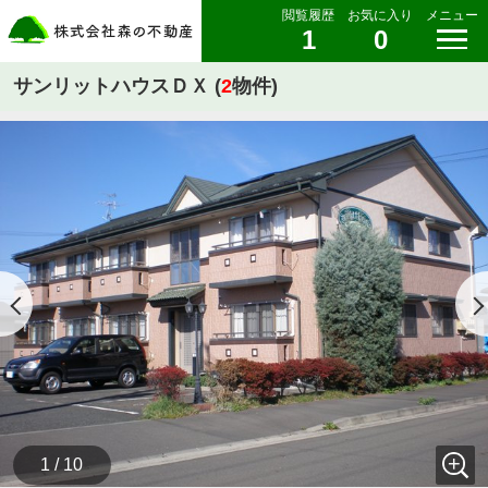
閲覧履歴
お気に入り
メニュー
1
0
サンリットハウスＤＸ (
2
物件)
1 / 10