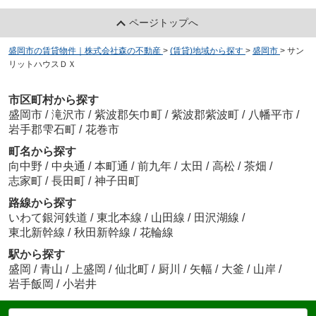
ページトップへ
盛岡市の賃貸物件｜株式会社森の不動産
>
(賃貸)地域から探す
>
盛岡市
>
サン
リットハウスＤＸ
市区町村から探す
盛岡市
/
滝沢市
/
紫波郡矢巾町
/
紫波郡紫波町
/
八幡平市
/
岩手郡雫石町
/
花巻市
町名から探す
向中野
/
中央通
/
本町通
/
前九年
/
太田
/
高松
/
茶畑
/
志家町
/
長田町
/
神子田町
路線から探す
いわて銀河鉄道
/
東北本線
/
山田線
/
田沢湖線
/
東北新幹線
/
秋田新幹線
/
花輪線
駅から探す
盛岡
/
青山
/
上盛岡
/
仙北町
/
厨川
/
矢幅
/
大釜
/
山岸
/
岩手飯岡
/
小岩井