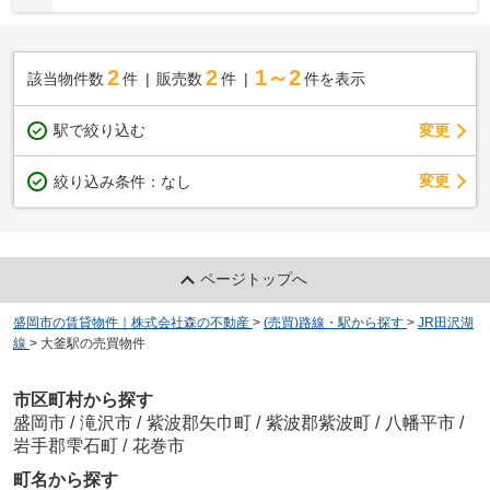
2
2
1～2
該当物件数
件
販売数
件
件を表示
駅で絞り込む
変更
変更
絞り込み条件：
なし
ページトップへ
盛岡市の賃貸物件｜株式会社森の不動産
>
(売買)路線・駅から探す
>
JR田沢湖
線
>
大釜駅の売買物件
市区町村から探す
盛岡市
/
滝沢市
/
紫波郡矢巾町
/
紫波郡紫波町
/
八幡平市
/
岩手郡雫石町
/
花巻市
町名から探す