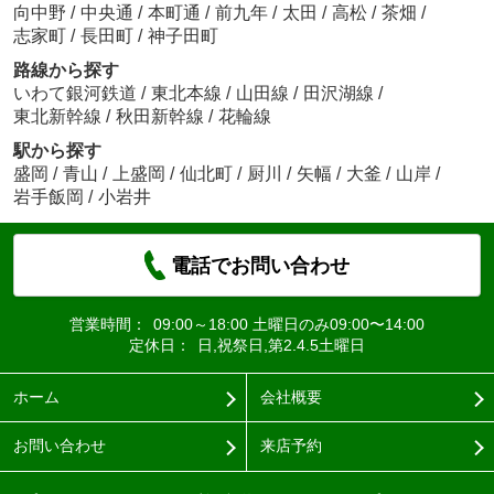
向中野
/
中央通
/
本町通
/
前九年
/
太田
/
高松
/
茶畑
/
志家町
/
長田町
/
神子田町
路線から探す
いわて銀河鉄道
/
東北本線
/
山田線
/
田沢湖線
/
東北新幹線
/
秋田新幹線
/
花輪線
駅から探す
盛岡
/
青山
/
上盛岡
/
仙北町
/
厨川
/
矢幅
/
大釜
/
山岸
/
岩手飯岡
/
小岩井
電話でお問い合わせ
営業時間：
09:00～18:00 土曜日のみ09:00〜14:00
定休日：
日,祝祭日,第2.4.5土曜日
ホーム
会社概要
お問い合わせ
来店予約