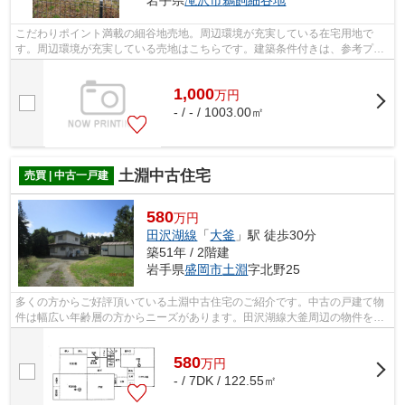
こだわりポイント満載の細谷地売地。周辺環境が充実している在宅用地で
す。周辺環境が充実している売地はこちらです。建築条件付きは、参考プラ
ンをもとにできるので1から間取りなどを...
1,000
万
円
- / - / 1003.00㎡
土淵中古住宅
売買 | 中古一戸建
580
万円
田沢湖線
「
大釜
」駅 徒歩30分
築51年 / 2階建
岩手県
盛岡市
土淵
字北野25
多くの方からご好評頂いている土淵中古住宅のご紹介です。中古の戸建て物
件は幅広い年齢層の方からニーズがあります。田沢湖線大釜周辺の物件をお
探しの際は、当社スタッフまでお気軽...
580
万
円
- / 7DK / 122.55㎡