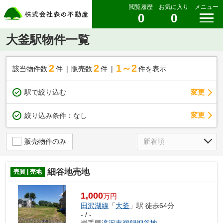
閲覧履歴
お気に入り
メニュー
0
0
大釜駅物件一覧
2
2
1～2
該当物件数
件
販売数
件
件を表示
駅で絞り込む
変更
変更
絞り込み条件：
なし
販売物件のみ
細谷地売地
売買 | 売地
1,000
万円
田沢湖線
「
大釜
」駅 徒歩64分
- / -
岩手県
滝沢市
鵜飼細谷地