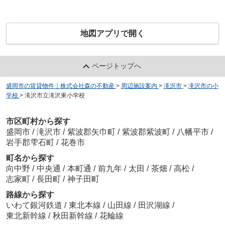
地図アプリで開く
ページトップへ
盛岡市の賃貸物件｜株式会社森の不動産
>
周辺施設案内
>
滝沢市
>
滝沢市の小
学校
>
滝沢市立滝沢東小学校
市区町村から探す
盛岡市
/
滝沢市
/
紫波郡矢巾町
/
紫波郡紫波町
/
八幡平市
/
岩手郡雫石町
/
花巻市
町名から探す
向中野
/
中央通
/
本町通
/
前九年
/
太田
/
茶畑
/
高松
/
志家町
/
長田町
/
神子田町
路線から探す
いわて銀河鉄道
/
東北本線
/
山田線
/
田沢湖線
/
東北新幹線
/
秋田新幹線
/
花輪線