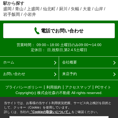
駅から探す
盛岡
/
青山
/
上盛岡
/
仙北町
/
厨川
/
矢幅
/
大釜
/
山岸
/
岩手飯岡
/
小岩井
電話でお問い合わせ
営業時間：
09:00～18:00 土曜日のみ09:00〜14:00
定休日：
日,祝祭日,第2.4.5土曜日
ホーム
会社概要
お問い合わせ
来店予約
プライバシーポリシー
利用規約
アクセスマップ
PCサイト
Copyright(c) 株式会社森の不動産 All rights reserved.
当サイトでは、お客様の当サイト利用状況把握、サービス向上検討を目的と
して、クッキー（Cookie）を使用しています。
詳しくは、当社の
「Cookieの取扱いについて」
をご確認ください。