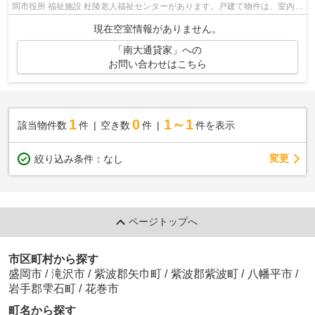
岡市役所 福祉施設 杜陵老人福祉センターがあります。戸建て物件は、室内の
レイアウトの自由度も高くお勧めです...
現在空室情報がありません。
「南大通貸家」への
お問い合わせはこちら
1
0
1～1
該当物件数
件
空き数
件
件を表示
変更
絞り込み条件：
なし
ページトップへ
市区町村から探す
盛岡市
/
滝沢市
/
紫波郡矢巾町
/
紫波郡紫波町
/
八幡平市
/
岩手郡雫石町
/
花巻市
町名から探す