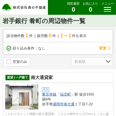
閲覧履歴
お気に入り
メニュー
0
0
岩手銀行 肴町の周辺物件一覧
1
0
1～1
該当物件数
件
販売数
件
件を表示
変更
絞り込み条件：
なし
空室のみ
南大通貸家
賃貸 | 一戸建て
礼0
東北本線
「
仙北町
」駅 徒歩19分
築8年
岩手県
盛岡市
南大通
１丁目7-22
こだわりポイント満載の南大通貸家。こちらの物件から137mのところに盛