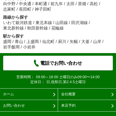
向中野
/
中央通
/
本町通
/
前九年
/
太田
/
茶畑
/
高松
/
志家町
/
長田町
/
神子田町
路線から探す
いわて銀河鉄道
/
東北本線
/
山田線
/
田沢湖線
/
東北新幹線
/
秋田新幹線
/
花輪線
駅から探す
盛岡
/
青山
/
上盛岡
/
仙北町
/
厨川
/
矢幅
/
大釜
/
山岸
/
岩手飯岡
/
小岩井
電話でお問い合わせ
営業時間：
09:00～18:00 土曜日のみ09:00〜14:00
定休日：
日,祝祭日,第2.4.5土曜日
ホーム
会社概要
お問い合わせ
来店予約