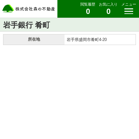
閲覧履歴
お気に入り
メニュー
0
0
岩手銀行 肴町
所在地
岩手県盛岡市肴町4-20