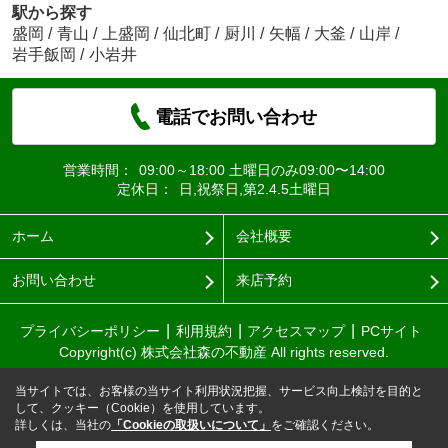
駅から探す
盛岡
/
青山
/
上盛岡
/
仙北町
/
厨川
/
矢幅
/
大釜
/
山岸
/
岩手飯岡
/
小岩井
電話でお問い合わせ
営業時間：
09:00～18:00 土曜日のみ09:00〜14:00
定休日：
日,祝祭日,第2.4.5土曜日
ホーム
会社概要
お問い合わせ
来店予約
プライバシーポリシー
利用規約
アクセスマップ
PCサイト
Copyright(c) 株式会社森の不動産 All rights reserved.
当サイトでは、お客様の当サイト利用状況把握、サービス向上検討を目的と
して、クッキー（Cookie）を使用しています。
詳しくは、当社の
「Cookieの取扱いについて」
をご確認ください。