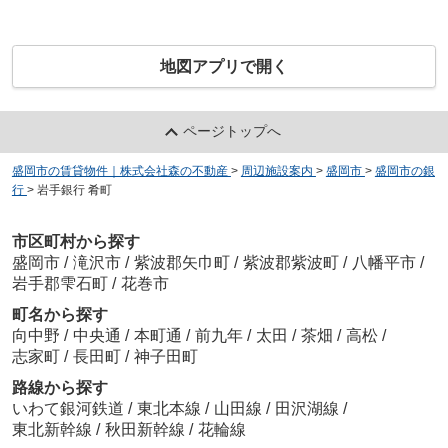
地図アプリで開く
ページトップへ
盛岡市の賃貸物件｜株式会社森の不動産
>
周辺施設案内
>
盛岡市
>
盛岡市の銀
行
>
岩手銀行 肴町
市区町村から探す
盛岡市
/
滝沢市
/
紫波郡矢巾町
/
紫波郡紫波町
/
八幡平市
/
岩手郡雫石町
/
花巻市
町名から探す
向中野
/
中央通
/
本町通
/
前九年
/
太田
/
茶畑
/
高松
/
志家町
/
長田町
/
神子田町
路線から探す
いわて銀河鉄道
/
東北本線
/
山田線
/
田沢湖線
/
東北新幹線
/
秋田新幹線
/
花輪線