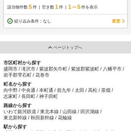
5
1
1～5
該当物件数
件
空き数
件
件を表示
変更
絞り込み条件：
なし
ページトップへ
市区町村から探す
盛岡市
/
滝沢市
/
紫波郡矢巾町
/
紫波郡紫波町
/
八幡平市
/
岩手郡雫石町
/
花巻市
町名から探す
向中野
/
中央通
/
本町通
/
前九年
/
太田
/
高松
/
茶畑
/
志家町
/
長田町
/
神子田町
路線から探す
いわて銀河鉄道
/
東北本線
/
山田線
/
田沢湖線
/
東北新幹線
/
秋田新幹線
/
花輪線
駅から探す