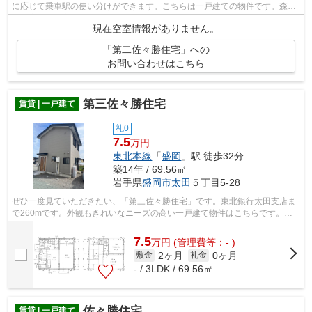
に応じて乗車駅の使い分けができます。こちらは一戸建ての物件です。森の
不動産が盛岡市で公開している一戸建て...
現在空室情報がありません。
「第二佐々勝住宅」への
お問い合わせはこちら
第三佐々勝住宅
賃貸 | 一戸建て
礼0
7.5
万円
東北本線
「
盛岡
」駅 徒歩32分
築14年 / 69.56㎡
岩手県
盛岡市
太田
５丁目5-28
ぜひ一度見ていただきたい、「第三佐々勝住宅」です。東北銀行太田支店ま
で260mです。外観もきれいなニーズの高い一戸建て物件はこちらです。お
車をお持ちの方にオススメの、自走式駐...
7.5
万
円
(管理費等：- )
2ヶ月
0ヶ月
敷金
礼金
- / 3LDK / 69.56㎡
佐々勝住宅
賃貸 | 一戸建て