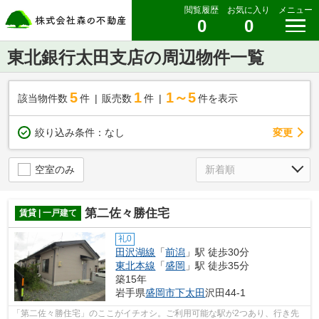
閲覧履歴
お気に入り
メニュー
0
0
東北銀行太田支店の周辺物件一覧
5
1
1～5
該当物件数
件
販売数
件
件を表示
変更
絞り込み条件：
なし
空室のみ
第二佐々勝住宅
賃貸 | 一戸建て
礼0
田沢湖線
「
前潟
」駅 徒歩30分
東北本線
「
盛岡
」駅 徒歩35分
築15年
岩手県
盛岡市
下太田
沢田44-1
「第二佐々勝住宅」のここがイチオシ。ご利用可能な駅が2つあり、行き先