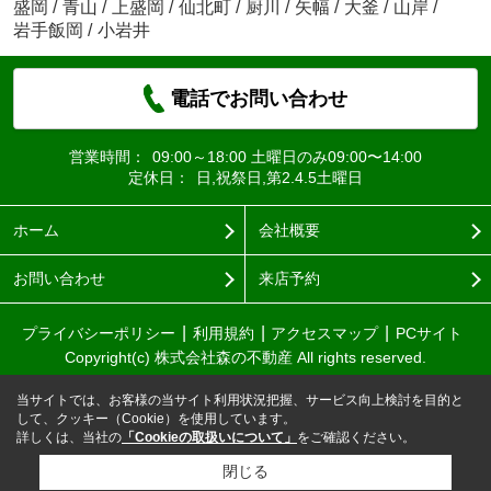
盛岡
/
青山
/
上盛岡
/
仙北町
/
厨川
/
矢幅
/
大釜
/
山岸
/
岩手飯岡
/
小岩井
電話でお問い合わせ
営業時間：
09:00～18:00 土曜日のみ09:00〜14:00
定休日：
日,祝祭日,第2.4.5土曜日
ホーム
会社概要
お問い合わせ
来店予約
プライバシーポリシー
利用規約
アクセスマップ
PCサイト
Copyright(c) 株式会社森の不動産 All rights reserved.
当サイトでは、お客様の当サイト利用状況把握、サービス向上検討を目的と
して、クッキー（Cookie）を使用しています。
詳しくは、当社の
「Cookieの取扱いについて」
をご確認ください。
閉じる