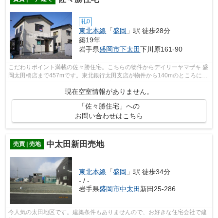
礼0
東北本線
「
盛岡
」駅 徒歩28分
築19年
岩手県
盛岡市
下太田
下川原161-90
こだわりポイント満載の佐々勝住宅。こちらの物件からデイリーヤマザキ 盛
岡太田橋店まで457mです。東北銀行太田支店が物件から140mのところにあ
ります。コチラの戸建て物件は周辺環境...
現在空室情報がありません。
「佐々勝住宅」への
お問い合わせはこちら
中太田新田売地
売買 | 売地
東北本線
「
盛岡
」駅 徒歩34分
- / -
岩手県
盛岡市
中太田
新田25-286
今人気の太田地区です。建築条件もありませんので、お好きな住宅会社で建