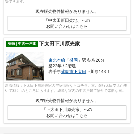
築できます。
現在販売物件情報がありません。
「中太田新田売地」への
お問い合わせはこちら
下太田下川原売家
売買 | 中古一戸建
東北本線
「
盛岡
」駅 徒歩26分
築22年 / 2階建
岩手県
盛岡市
下太田
下川原143-1
新着情報：下太田下川原売家の空室情報ならコチラ。東北銀行太田支店が歩
いて329mのところにあります。綺麗な室内の中古戸建て物件で素敵な日々
をおくりませんか。利便性良好な前面道...
現在販売物件情報がありません。
「下太田下川原売家」への
お問い合わせはこちら