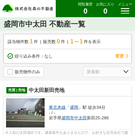
閲覧履歴
お気に入り
メニュー
0
0
盛岡市中太田 不動産一覧
1
0
1～1
該当物件数
件
販売数
件
件を表示
変更
絞り込み条件：
なし
販売物件のみ
中太田新田売地
売買 | 売地
東北本線
「
盛岡
」駅 徒歩34分
- / -
岩手県
盛岡市
中太田
新田25-286
今人気の太田地区です。建築条件もありませんので、お好きな住宅会社で建