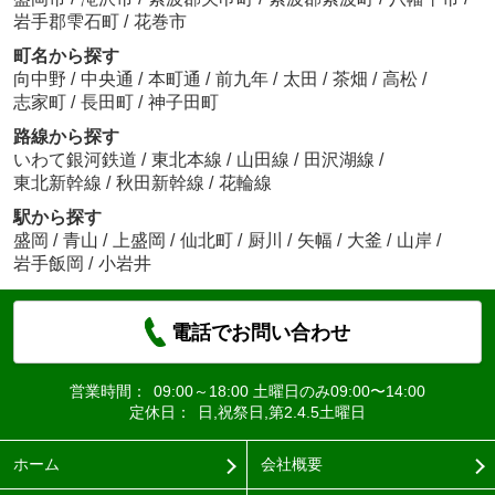
岩手郡雫石町
/
花巻市
町名から探す
向中野
/
中央通
/
本町通
/
前九年
/
太田
/
茶畑
/
高松
/
志家町
/
長田町
/
神子田町
路線から探す
いわて銀河鉄道
/
東北本線
/
山田線
/
田沢湖線
/
東北新幹線
/
秋田新幹線
/
花輪線
駅から探す
盛岡
/
青山
/
上盛岡
/
仙北町
/
厨川
/
矢幅
/
大釜
/
山岸
/
岩手飯岡
/
小岩井
電話でお問い合わせ
営業時間：
09:00～18:00 土曜日のみ09:00〜14:00
定休日：
日,祝祭日,第2.4.5土曜日
ホーム
会社概要