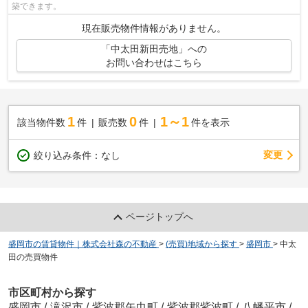
築できます。
現在販売物件情報がありません。
「中太田新田売地」への
お問い合わせはこちら
1
0
1～1
該当物件数
件
販売数
件
件を表示
変更
絞り込み条件：
なし
ページトップへ
盛岡市の賃貸物件｜株式会社森の不動産
>
(売買)地域から探す
>
盛岡市
>
中太
田の売買物件
市区町村から探す
盛岡市
/
滝沢市
/
紫波郡矢巾町
/
紫波郡紫波町
/
八幡平市
/