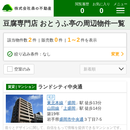
閲覧履歴
お気に入り
メニュー
0
0
豆腐専門店 おとうふ亭の周辺物件一覧
2
0
1～2
該当物件数
件
販売数
件
件を表示
変更
絞り込み条件：
なし
空室のみ
ランドシティ中央通
賃貸 | マンション
礼0
東北本線
「
盛岡
」駅 徒歩13分
山田線
「
上盛岡
」駅 徒歩14分
築19年
岩手県
盛岡市
中央通
３丁目7-5
造りとデザインに関して、自信をもって情報を提供できるマンションです。