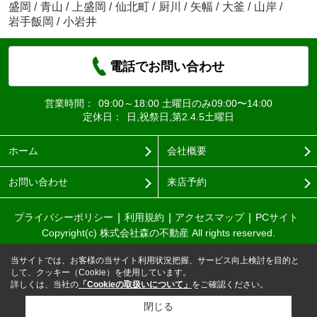
盛岡
/
青山
/
上盛岡
/
仙北町
/
厨川
/
矢幅
/
大釜
/
山岸
/
岩手飯岡
/
小岩井
電話でお問い合わせ
営業時間：
09:00～18:00 土曜日のみ09:00〜14:00
定休日：
日,祝祭日,第2.4.5土曜日
ホーム
会社概要
お問い合わせ
来店予約
プライバシーポリシー
利用規約
アクセスマップ
PCサイト
Copyright(c) 株式会社森の不動産 All rights reserved.
当サイトでは、お客様の当サイト利用状況把握、サービス向上検討を目的と
して、クッキー（Cookie）を使用しています。
詳しくは、当社の
「Cookieの取扱いについて」
をご確認ください。
閉じる