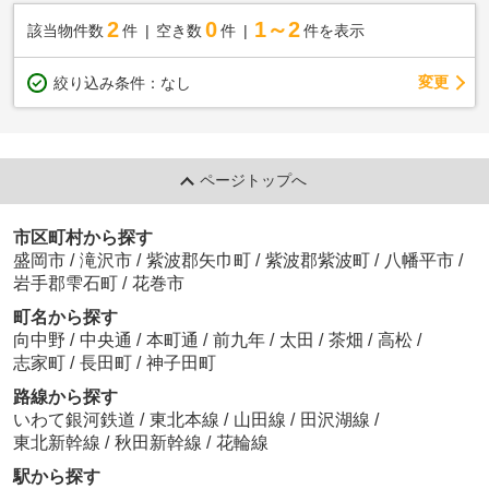
2
0
1～2
該当物件数
件
空き数
件
件を表示
変更
絞り込み条件：
なし
ページトップへ
市区町村から探す
盛岡市
/
滝沢市
/
紫波郡矢巾町
/
紫波郡紫波町
/
八幡平市
/
岩手郡雫石町
/
花巻市
町名から探す
向中野
/
中央通
/
本町通
/
前九年
/
太田
/
茶畑
/
高松
/
志家町
/
長田町
/
神子田町
路線から探す
いわて銀河鉄道
/
東北本線
/
山田線
/
田沢湖線
/
東北新幹線
/
秋田新幹線
/
花輪線
駅から探す