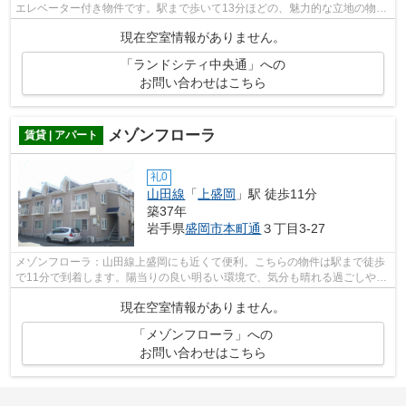
エレベーター付き物件です。駅まで歩いて13分ほどの、魅力的な立地の物件
です。是非ご覧ください10階建ての高...
現在空室情報がありません。
「ランドシティ中央通」への
お問い合わせはこちら
メゾンフローラ
賃貸 | アパート
礼0
山田線
「
上盛岡
」駅 徒歩11分
築37年
岩手県
盛岡市
本町通
３丁目3-27
メゾンフローラ：山田線上盛岡にも近くて便利。こちらの物件は駅まで徒歩
で11分で到着します。陽当りの良い明るい環境で、気分も晴れる過ごしやす
いアパートです。使い勝手の良いアパ...
現在空室情報がありません。
「メゾンフローラ」への
お問い合わせはこちら