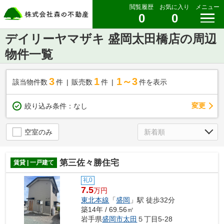
閲覧履歴
お気に入り
メニュー
0
0
デイリーヤマザキ 盛岡太田橋店の周辺
物件一覧
3
1
1～3
該当物件数
件
販売数
件
件を表示
変更
絞り込み条件：
なし
空室のみ
第三佐々勝住宅
賃貸 | 一戸建て
礼0
7.5
万円
東北本線
「
盛岡
」駅 徒歩32分
築14年 / 69.56㎡
岩手県
盛岡市
太田
５丁目5-28