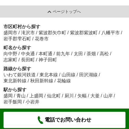
ページトップへ
市区町村から探す
盛岡市
/
滝沢市
/
紫波郡矢巾町
/
紫波郡紫波町
/
八幡平市
/
岩手郡雫石町
/
花巻市
町名から探す
向中野
/
中央通
/
本町通
/
前九年
/
太田
/
茶畑
/
高松
/
志家町
/
長田町
/
神子田町
路線から探す
いわて銀河鉄道
/
東北本線
/
山田線
/
田沢湖線
/
東北新幹線
/
秋田新幹線
/
花輪線
駅から探す
盛岡
/
青山
/
上盛岡
/
仙北町
/
厨川
/
矢幅
/
大釜
/
山岸
/
岩手飯岡
/
小岩井
電話でお問い合わせ