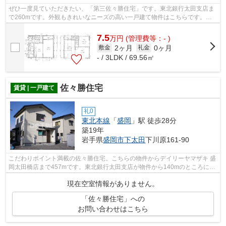
ぜひ一度見ていただきたい、「第三佐々勝住宅」です。東北銀行太田支店ま
で260mです。外観もきれいなニーズの高い一戸建て物件はこちらです。お
車をお持ちの方にオススメの、自走式駐...
7.5
万
円
(管理費等：- )
2ヶ月
0ヶ月
敷金
礼金
- / 3LDK / 69.56㎡
佐々勝住宅
賃貸 | 一戸建て
礼0
東北本線
「
盛岡
」駅 徒歩28分
築19年
岩手県
盛岡市
下太田
下川原161-90
こだわりポイント満載の佐々勝住宅。こちらの物件からデイリーヤマザキ 盛
岡太田橋店まで457mです。東北銀行太田支店が物件から140mのところにあ
ります。コチラの戸建て物件は周辺環境...
現在空室情報がありません。
「佐々勝住宅」への
お問い合わせはこちら