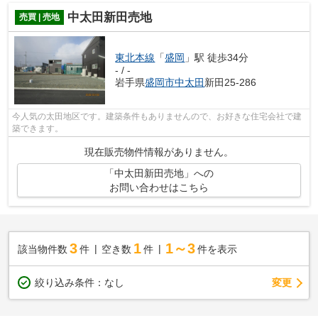
中太田新田売地
売買 | 売地
東北本線
「
盛岡
」駅 徒歩34分
- / -
岩手県
盛岡市
中太田
新田25-286
今人気の太田地区です。建築条件もありませんので、お好きな住宅会社で建
築できます。
現在販売物件情報がありません。
「中太田新田売地」への
お問い合わせはこちら
3
1
1～3
該当物件数
件
空き数
件
件を表示
変更
絞り込み条件：
なし