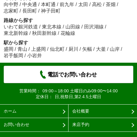
向中野
/
中央通
/
本町通
/
前九年
/
太田
/
高松
/
茶畑
/
志家町
/
長田町
/
神子田町
路線から探す
いわて銀河鉄道
/
東北本線
/
山田線
/
田沢湖線
/
東北新幹線
/
秋田新幹線
/
花輪線
駅から探す
盛岡
/
青山
/
上盛岡
/
仙北町
/
厨川
/
矢幅
/
大釜
/
山岸
/
岩手飯岡
/
小岩井
電話でお問い合わせ
営業時間：
09:00～18:00 土曜日のみ09:00〜14:00
定休日：
日,祝祭日,第2.4.5土曜日
ホーム
会社概要
お問い合わせ
来店予約