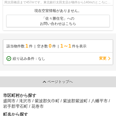
岡太田橋店まで457mです。東北銀行太田支店が物件から140mのところにあ
ります。コチラの戸建て物件は周辺環境...
現在空室情報がありません。
「佐々勝住宅」への
お問い合わせはこちら
1
0
1～1
該当物件数
件
空き数
件
件を表示
変更
絞り込み条件：
なし
ページトップへ
市区町村から探す
盛岡市
/
滝沢市
/
紫波郡矢巾町
/
紫波郡紫波町
/
八幡平市
/
岩手郡雫石町
/
花巻市
町名から探す