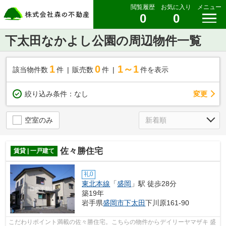
閲覧履歴
お気に入り
メニュー
0
0
下太田なかよし公園の周辺物件一覧
1
0
1～1
該当物件数
件
販売数
件
件を表示
変更
絞り込み条件：
なし
空室のみ
佐々勝住宅
賃貸 | 一戸建て
礼0
東北本線
「
盛岡
」駅 徒歩28分
築19年
岩手県
盛岡市
下太田
下川原161-90
こだわりポイント満載の佐々勝住宅。こちらの物件からデイリーヤマザキ 盛