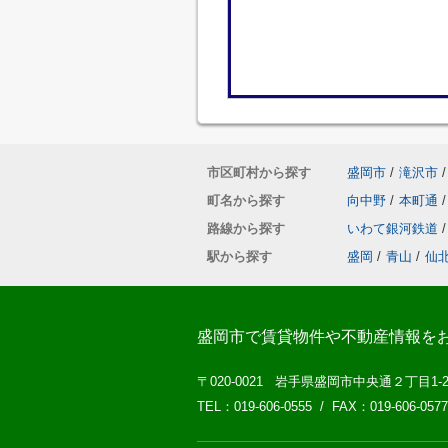
市区町村から探す
盛岡市
/
滝沢市
/
町名から探す
向中野
/
本町通
/
路線から探す
いわて銀河鉄道
/
駅から探す
盛岡
/
青山
/
仙
盛岡市で賃貸物件や不動産情報を
〒020-0021 岩手県盛岡市中央通２丁目1-
TEL：019-606-0555 / FAX：019-606-0577