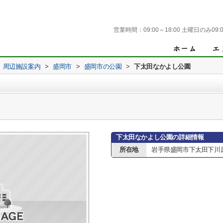
営業時間：
09:00～18:00 土曜日のみ09:0
周辺施設案内
>
盛岡市
>
盛岡市の公園
>
下太田なかよし公園
下太田なかよし公園の詳細情報
所在地
岩手県盛岡市下太田下川原8