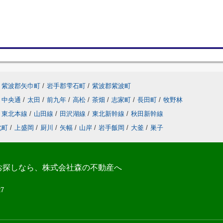
紫波郡矢巾町
/
岩手郡雫石町
/
紫波郡紫波町
中央通
/
太田
/
前九年
/
高松
/
茶畑
/
志家町
/
長田町
/
牧野林
東北本線
/
山田線
/
田沢湖線
/
東北新幹線
/
秋田新幹線
北町
/
上盛岡
/
厨川
/
矢幅
/
山岸
/
岩手飯岡
/
大釜
/
巣子
お探しなら、株式会社森の不動産へ
27