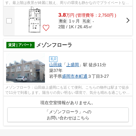
す。最上階は夜景が綺麗に観え、周りの環境も静かなのでプライベートな時
間を楽しみたい方は是非。森の不動産...
3.8
万
円
(管理費等：2,750円 )
1ヶ月
敷金
礼金
-
2階 / 1K / 26.45㎡
メゾンフローラ
賃貸 | アパート
礼0
山田線
「
上盛岡
」駅 徒歩11分
築37年
岩手県
盛岡市
本町通
３丁目3-27
メゾンフローラ：山田線上盛岡にも近くて便利。こちらの物件は駅まで徒歩
で11分で到着します。陽当りの良い明るい環境で、気分も晴れる過ごしやす
いアパートです。使い勝手の良いアパ...
現在空室情報がありません。
「メゾンフローラ」への
お問い合わせはこちら