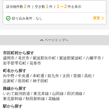
2
1
1～2
該当物件数
件
空き数
件
件を表示
変更
絞り込み条件：
なし
ページトップへ
市区町村から探す
盛岡市
/
滝沢市
/
紫波郡矢巾町
/
紫波郡紫波町
/
八幡平市
/
岩手郡雫石町
/
花巻市
町名から探す
向中野
/
中央通
/
本町通
/
前九年
/
太田
/
茶畑
/
高松
/
志家町
/
長田町
/
神子田町
路線から探す
いわて銀河鉄道
/
東北本線
/
山田線
/
田沢湖線
/
東北新幹線
/
秋田新幹線
/
花輪線
駅から探す