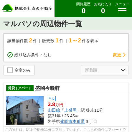
閲覧履歴
お気に入り
メニュー
0
0
マルパソの周辺物件一覧
2
1
1～2
該当物件数
件
販売数
件
件を表示
変更
絞り込み条件：
なし
空室のみ
盛岡今晩軒
賃貸 | アパート
礼0
3.8
万円
山田線
「
上盛岡
」駅 徒歩11分
築31年 / 26.45㎡
岩手県
盛岡市
本町通
３丁目
この物件は、駅まで徒歩11分に立地しています。こちらの物件はアパートで