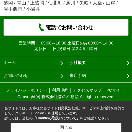
盛岡
/
青山
/
上盛岡
/
仙北町
/
厨川
/
矢幅
/
大釜
/
山岸
/
岩手飯岡
/
小岩井
電話でお問い合わせ
営業時間：
09:00～18:00 土曜日のみ09:00〜14:00
定休日：
日,祝祭日,第2.4.5土曜日
ホーム
会社概要
お問い合わせ
来店予約
プライバシーポリシー
利用規約
アクセスマップ
PCサイト
Copyright(c) 株式会社森の不動産 All rights reserved.
当サイトでは、お客様の当サイト利用状況把握、サービス向上検討を目的と
して、クッキー（Cookie）を使用しています。
詳しくは、当社の
「Cookieの取扱いについて」
をご確認ください。
閉じる