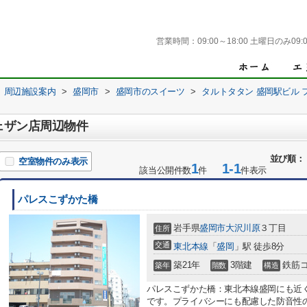
営業時間：
09:00～18:00 土曜日のみ09:0
周辺施設案内
>
盛岡市
>
盛岡市のスイーツ
>
タルトタタン 盛岡駅ビル 
ェザン店周辺物件
並び順：
空室物件のみ表示
1
1-1
該当公開件数
件
件表示
パレスこずかた橋
岩手県
盛岡市
大沢川原
３丁目
住所
交通
東北本線
「
盛岡
」駅 徒歩8分
築21年
3階建
鉄筋
築年
階数
構造
パレスこずかた橋：東北本線盛岡にも近
です。プライバシーにも配慮した防音性