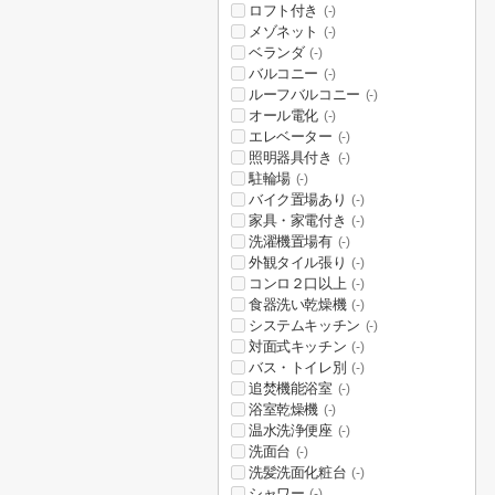
ロフト付き
(-)
メゾネット
(-)
ベランダ
(-)
バルコニー
(-)
ルーフバルコニー
(-)
オール電化
(-)
エレベーター
(-)
照明器具付き
(-)
駐輪場
(-)
バイク置場あり
(-)
家具・家電付き
(-)
洗濯機置場有
(-)
外観タイル張り
(-)
コンロ２口以上
(-)
食器洗い乾燥機
(-)
システムキッチン
(-)
対面式キッチン
(-)
バス・トイレ別
(-)
追焚機能浴室
(-)
浴室乾燥機
(-)
温水洗浄便座
(-)
洗面台
(-)
洗髪洗面化粧台
(-)
シャワー
(-)