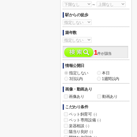
～
駅からの徒歩
築年数
1
件が該当
情報公開日
指定しない
本日
3日以内
1週間以内
画像・動画あり
画像あり
動画あり
こだわり条件
ペット飼育可
(-)
ペット専用設備
(-)
楽器相談
(-)
陽当り良好
(-)