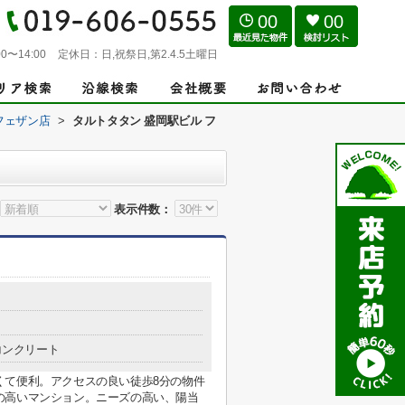
00
00
0〜14:00
定休日：
日,祝祭日,第2.4.5土曜日
フェザン店
>
タルトタタン 盛岡駅ビル フ
表示件数：
コンクリート
くて便利。アクセスの良い徒歩8分の物件
の高いマンション。ニーズの高い、陽当