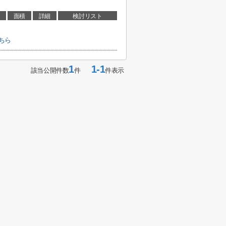
面積
詳細
検討リスト
ちら
1
1-1
該当公開件数
件
件表示