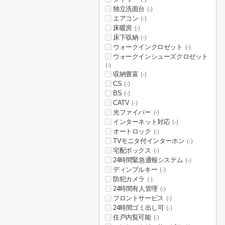
独立洗面台
(-)
エアコン
(-)
床暖房
(-)
床下収納
(-)
ウォークインクロゼット
(-)
ウォークインシューズクロゼット
(-)
収納豊富
(-)
CS
(-)
BS
(-)
CATV
(-)
光ファイバー
(-)
インターネット対応
(-)
オートロック
(-)
TVモニタ付インターホン
(-)
宅配ボックス
(-)
24時間緊急通報システム
(-)
ディンプルキー
(-)
防犯カメラ
(-)
24時間有人管理
(-)
フロントサービス
(-)
24時間ゴミ出し可
(-)
住戸内覧可能
(-)