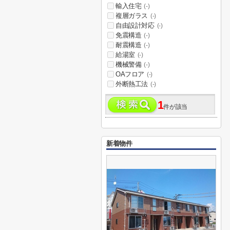
輸入住宅
(-)
複層ガラス
(-)
自由設計対応
(-)
免震構造
(-)
耐震構造
(-)
給湯室
(-)
機械警備
(-)
OAフロア
(-)
外断熱工法
(-)
1
件が該当
新着物件