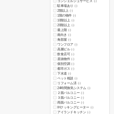
コンシェルジュサービス
(-)
駐車場あり
(-)
2階以上
(-)
1階の物件
(-)
10階以上
(-)
20階以上
(-)
最上階
(-)
南向き
(-)
角部屋
(-)
ワンフロア
(-)
高層ビル
(-)
飲食店可
(-)
居抜物件
(-)
個別空調
(-)
都市ガス
(-)
下水道
(-)
ペット相談
(-)
リフォーム済
(-)
24時間換気システム
(-)
２面バルコニー
(-)
３面バルコニー
(-)
両面バルコニー
(-)
IHクッキングヒーター
(-)
アイランドキッチン
(-)