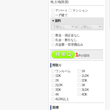
他,土地(投資)
アパート
マンション
一戸建て
▼賃料
～
敷金・保証金なし
礼金・敷引なし
共益費・管理費込み
1
件が該当
間取り
ワンルーム
1K
1DK
1LDK
2K
2DK
2LDK
3K
3DK
3LDK
4K
4DK
4LDK以上
面積