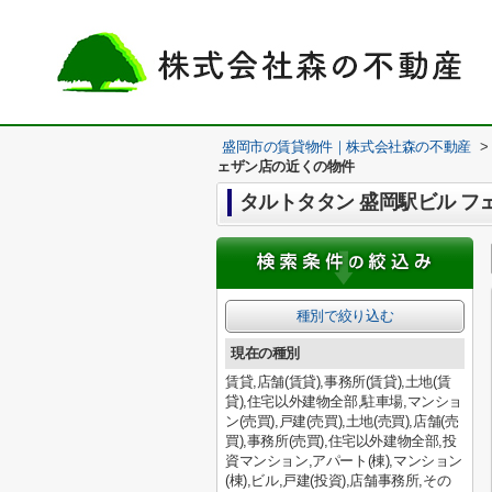
盛岡市の賃貸物件｜株式会社森の不動産
>
ェザン店の近くの物件
タルトタタン 盛岡駅ビル フ
種別で絞り込む
現在の種別
賃貸,店舗(賃貸),事務所(賃貸),土地(賃
貸),住宅以外建物全部,駐車場,マンショ
ン(売買),戸建(売買),土地(売買),店舗(売
買),事務所(売買),住宅以外建物全部,投
資マンション,アパート(棟),マンション
(棟),ビル,戸建(投資),店舗事務所,その