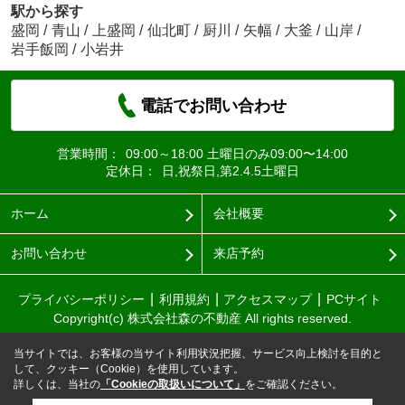
駅から探す
盛岡
/
青山
/
上盛岡
/
仙北町
/
厨川
/
矢幅
/
大釜
/
山岸
/
岩手飯岡
/
小岩井
電話でお問い合わせ
営業時間：
09:00～18:00 土曜日のみ09:00〜14:00
定休日：
日,祝祭日,第2.4.5土曜日
ホーム
会社概要
お問い合わせ
来店予約
プライバシーポリシー
利用規約
アクセスマップ
PCサイト
Copyright(c) 株式会社森の不動産 All rights reserved.
当サイトでは、お客様の当サイト利用状況把握、サービス向上検討を目的と
して、クッキー（Cookie）を使用しています。
詳しくは、当社の
「Cookieの取扱いについて」
をご確認ください。