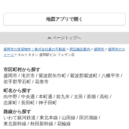
地図アプリで開く
ページトップへ
盛岡市の賃貸物件｜株式会社森の不動産
>
周辺施設案内
>
盛岡市
>
盛岡市のス
イーツ
>
タルトタタン 盛岡駅ビル フェザン店
市区町村から探す
盛岡市
/
滝沢市
/
紫波郡矢巾町
/
紫波郡紫波町
/
八幡平市
/
岩手郡雫石町
/
花巻市
町名から探す
向中野
/
中央通
/
本町通
/
前九年
/
太田
/
茶畑
/
高松
/
志家町
/
長田町
/
神子田町
路線から探す
いわて銀河鉄道
/
東北本線
/
山田線
/
田沢湖線
/
東北新幹線
/
秋田新幹線
/
花輪線