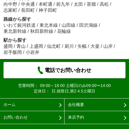
向中野
/
中央通
/
本町通
/
前九年
/
太田
/
茶畑
/
高松
/
志家町
/
長田町
/
神子田町
路線から探す
いわて銀河鉄道
/
東北本線
/
山田線
/
田沢湖線
/
東北新幹線
/
秋田新幹線
/
花輪線
駅から探す
盛岡
/
青山
/
上盛岡
/
仙北町
/
厨川
/
矢幅
/
大釜
/
山岸
/
岩手飯岡
/
小岩井
電話でお問い合わせ
営業時間：
09:00～18:00 土曜日のみ09:00〜14:00
定休日：
日,祝祭日,第2.4.5土曜日
ホーム
会社概要
お問い合わせ
来店予約