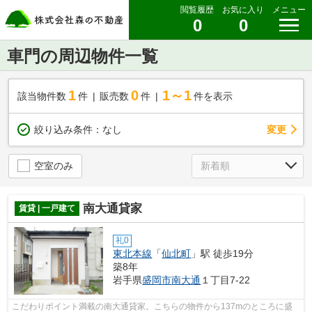
閲覧履歴
お気に入り
メニュー
0
0
車門の周辺物件一覧
1
0
1～1
該当物件数
件
販売数
件
件を表示
変更
絞り込み条件：
なし
空室のみ
南大通貸家
賃貸 | 一戸建て
礼0
東北本線
「
仙北町
」駅 徒歩19分
築8年
岩手県
盛岡市
南大通
１丁目7-22
こだわりポイント満載の南大通貸家。こちらの物件から137mのところに盛