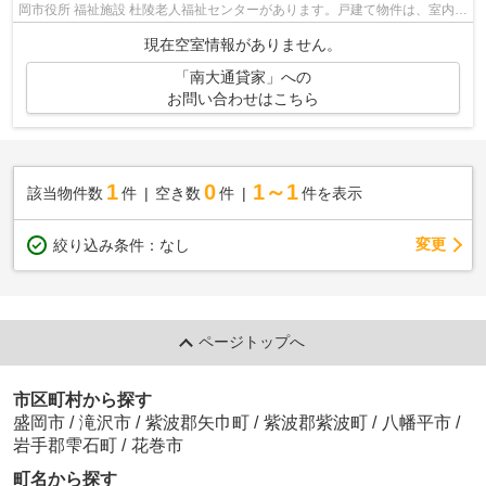
岡市役所 福祉施設 杜陵老人福祉センターがあります。戸建て物件は、室内の
レイアウトの自由度も高くお勧めです...
現在空室情報がありません。
「南大通貸家」への
お問い合わせはこちら
1
0
1～1
該当物件数
件
空き数
件
件を表示
変更
絞り込み条件：
なし
ページトップへ
市区町村から探す
盛岡市
/
滝沢市
/
紫波郡矢巾町
/
紫波郡紫波町
/
八幡平市
/
岩手郡雫石町
/
花巻市
町名から探す