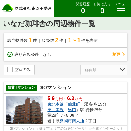
閲覧履歴
お気に入り
メニュー
0
0
いなだ珈琲舎の周辺物件一覧
1
2
1～1
該当物件数
件
販売数
件
件を表示
変更
絞り込み条件：
なし
空室のみ
DIOマンション
賃貸 | マンション
5.9
6.3
万円～
万円
東北本線
「
仙北町
」駅 徒歩15分
東北本線
「
盛岡
」駅 徒歩28分
築28年 / 45.08㎡
岩手県
盛岡市
南大通
２丁目
「DIOマンション」：盛岡市エリアの新居にピッタリ☆高速インターネット