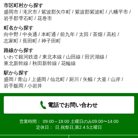
市区町村から探す
盛岡市
/
滝沢市
/
紫波郡矢巾町
/
紫波郡紫波町
/
八幡平市
/
岩手郡雫石町
/
花巻市
町名から探す
向中野
/
中央通
/
本町通
/
前九年
/
太田
/
茶畑
/
高松
/
志家町
/
長田町
/
神子田町
路線から探す
いわて銀河鉄道
/
東北本線
/
山田線
/
田沢湖線
/
東北新幹線
/
秋田新幹線
/
花輪線
駅から探す
盛岡
/
青山
/
上盛岡
/
仙北町
/
厨川
/
矢幅
/
大釜
/
山岸
/
岩手飯岡
/
小岩井
電話でお問い合わせ
営業時間：
09:00～18:00 土曜日のみ09:00〜14:00
定休日：
日,祝祭日,第2.4.5土曜日