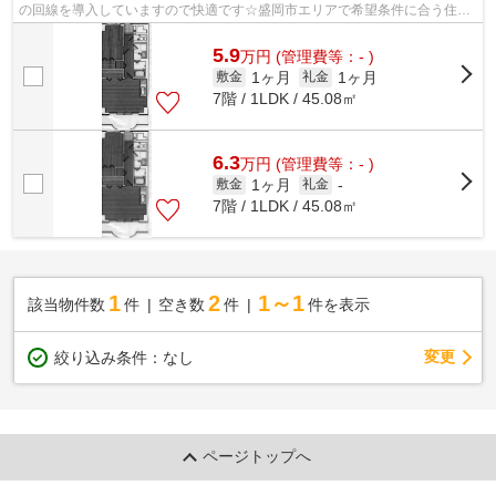
の回線を導入していますので快適です☆盛岡市エリアで希望条件に合う住ま
いを探すなら、地域密着の森の不動産にお...
5.9
万
円
(管理費等：- )
1ヶ月
1ヶ月
敷金
礼金
7階 / 1LDK / 45.08㎡
6.3
万
円
(管理費等：- )
1ヶ月
敷金
礼金
-
7階 / 1LDK / 45.08㎡
1
2
1～1
該当物件数
件
空き数
件
件を表示
変更
絞り込み条件：
なし
ページトップへ